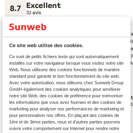
Excellent
8.7
32 avis
Réservé principalement par couples
Très bien
il y a 3 semaines
E
7.1
9.0
We hadden zee zij-zicht geboekt, maar
We hadden zee zij-zicht geboekt, maar
Prima l
Prima l
Ce site web utilise des cookies.
konden de zee niet zien vanuit onze kamer..
konden de zee niet zien vanuit onze kamer..
voorzie
voorzie
Er stonden bomen voor en je moest over
Er stonden bomen voor en je moest over
verwac
verwac
Ce sont de petits fichiers texte qui sont automatiquement
het balkon hangen om iets te kunnen zien.
het balkon hangen om iets te kunnen zien.
Tradu
installés sur votre navigateur lorsque vous visitez notre site
We zaten aan de straatkant. Gevraagd of
We zaten aan de straatkant. Gevraagd of
Web. Nous utilisons des cookies fonctionnels de manière
standard pour garantir le bon fonctionnement du site web.
het mogelijk was om een andere kamer te
het mogelijk was om een andere kamer te
Avec votre autorisation, nous utilisons chez Sunweb Group
krijgen, maar dat kon niet. Was vol.
krijgen, maa...
plus
GmbH également des cookies analytiques pour améliorer
Traduire en français (FR)
notre site Web, des cookies de préférence pour mémoriser
Anonyme
Jidi
les informations que vous avez fournies et des cookies de
Couples
Coup
marketing pour analyser nos performances de marketing et
pour personnaliser nos offres. En plaçant des cookies de
Voir tous les 32 avis
1ère et de 3ème parties, nous et d'autres parties pouvons
Emplacement
suivre votre comportement sur Internet pour rendre notre