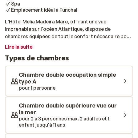
Spa
Emplacement idéal à Funchal
L'Hôtel Melia Madeira Mare, offrant une vue
imprenable sur l'océan Atlantique, dispose de
chambres équipées de tout le confort nécessaire pour
des vacances réussies. La promenade et la petite plage
Lire la suite
de galets Beach Gorgulho ne sont qu'à quelques pas.
Types de chambres
L'établissement est situé au cœur du Lido, à seulement
dix minutes du centre de Funchal. L'hôtel dispose de
chambres modernes et confortables avec une véranda
Chambre double occupation simple
privée. Les influences maritimes, visibles dans
type A
pour 1 personne
l'architecture et la décoration de l'hôtel, lui permettent
de s'intégrer parfaitement à son environnement. Doté
d'un bon sens du service, l'Hôtel Melia Madeira Mare
Chambre double supérieure vue sur
vous garantit un séjour agréable sur l'île de Madère.
la mer
pour 2 à 3 personnes max. 2 adultes et 1
enfant jusqu'à 11 ans