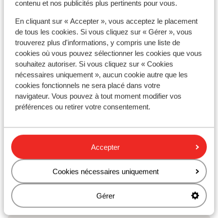
contenu et nos publicités plus pertinents pour vous.
En cliquant sur « Accepter », vous acceptez le placement
de tous les cookies. Si vous cliquez sur « Gérer », vous
trouverez plus d'informations, y compris une liste de
Afficher sur la carte
cookies où vous pouvez sélectionner les cookies que vous
souhaitez autoriser. Si vous cliquez sur « Cookies
nécessaires uniquement », aucun cookie autre que les
cookies fonctionnels ne sera placé dans votre
navigateur. Vous pouvez à tout moment modifier vos
À proximité
préférences ou retirer votre consentement.
Distance du centre-ville: het lido environ 200
mètres, de wandelpromenade environ 200 mètres
La distance de la vieille ville environ 2,5 kilomètres
Accepter
Cookies nécessaires uniquement
Autres hébergements - Madère
Gérer
Hôtel The Cliff Bay