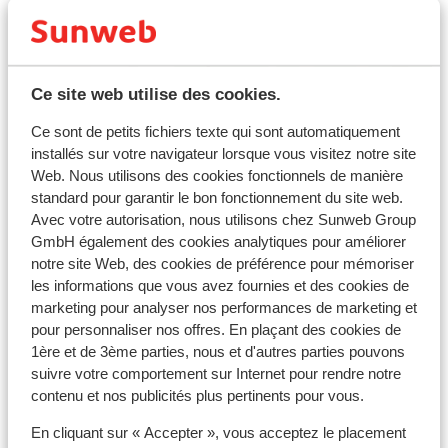
Emplacement
Ce site web utilise des cookies.
Ce sont de petits fichiers texte qui sont automatiquement
Afficher sur la carte
installés sur votre navigateur lorsque vous visitez notre site
Web. Nous utilisons des cookies fonctionnels de manière
standard pour garantir le bon fonctionnement du site web.
Avec votre autorisation, nous utilisons chez Sunweb Group
GmbH également des cookies analytiques pour améliorer
À proximité
notre site Web, des cookies de préférence pour mémoriser
les informations que vous avez fournies et des cookies de
Distance de la plage environ 300 mètres (plages de
marketing pour analyser nos performances de marketing et
rochers)
pour personnaliser nos offres. En plaçant des cookies de
À la périphérie
1ère et de 3ème parties, nous et d'autres parties pouvons
La distance de la vieille ville environ 2 kilomètres
suivre votre comportement sur Internet pour rendre notre
Distance de l'aéroport environ 21 kilomètres
contenu et nos publicités plus pertinents pour vous.
Distance jusqu'à l'arrêt de bus environ 100 mètres
Distance jusqu'au distributeur d'argent environ
En cliquant sur « Accepter », vous acceptez le placement