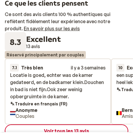
Ce que les clients pensent
Ce sont des avis clients 100 % authentiques qui
reflètent fidèlement leur expérience avec notre
produit.
En savoir plus sur les avis
Excellent
8.3
13 avis
Réservé principalement par couples
Très bien
il y a 3 semaines
Ex
7.1
10
Locatie is goed, echter was de kamer
Locatie is goed, echter was de kamer
een su
een su
gedateerd, en de badkamer klein.Douchen
gedateerd, en de badkamer klein.Douchen
heel le
heel le
in bad is niet fijn.Ook zeer weinig
in bad is niet fijn.Ook zeer weinig
Tradu
opbergruimte in de kamer.
opbergruimte in de kamer.
Traduire en français (FR)
Anonyme
Bern
Couples
Ami
Voir tous les 13 avis