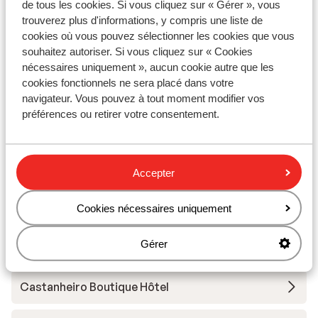
200 mètres
de tous les cookies. Si vous cliquez sur « Gérer », vous
trouverez plus d'informations, y compris une liste de
Distance aux magasins les plus proches environ
cookies où vous pouvez sélectionner les cookies que vous
200 mètres
souhaitez autoriser. Si vous cliquez sur « Cookies
Distance à la supérette la plus proche environ 250
nécessaires uniquement », aucun cookie autre que les
mètres
cookies fonctionnels ne sera placé dans votre
Distance au restaurant le plus proche environ 10
navigateur. Vous pouvez à tout moment modifier vos
mètres
préférences ou retirer votre consentement.
Sur une route principale
Autres hébergements - Madère
Accepter
Hôtel The Cliff Bay
Cookies nécessaires uniquement
Gérer
Hôtel Savoy Palace
Castanheiro Boutique Hôtel