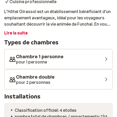
Cuisine professionnelle
L’Hôtel Girassol est un établissement bénéficiant d'un
emplacement avantageux, idéal pour les voyageurs
souhaitant découvrir la vie animée de Funchal. En vous
promenant dans son jardin tropical, vous pourrez
Lire la suite
profiter pleinement d'un environnement verdoyant. Le
Types de chambres
complexe met à disposition deux piscines, l'une
chauffée et l'autre réservée aux enfants. Une salle de
sport est également à votre disposition. Si vous le
Chambre 1 personne
souhaitez, vous pourrez terminer la journée avec un
pour 1 personne
dîner au restaurant et un verre au bar. L’hôtel est
réputé pour sa bonne cuisine et son esprit de service.
Chambre double
Petits et grands trouveront assurément leur bonheur à
pour 2 personnes
l'Hôtel Girassol!
Installations
Classification officiel: 4 etoiles
nombre total de chambres / appartements: 134