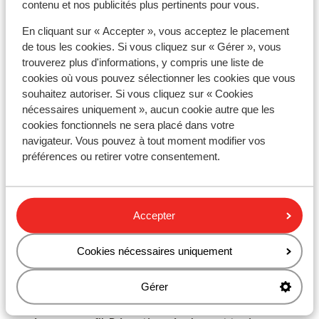
contenu et nos publicités plus pertinents pour vous.
de 18 ans ou plus par chambre.
En cliquant sur « Accepter », vous acceptez le placement
de tous les cookies. Si vous cliquez sur « Gérer », vous
trouverez plus d'informations, y compris une liste de
Vaccins
cookies où vous pouvez sélectionner les cookies que vous
Pour obtenir des informations en temps réel sur les
souhaitez autoriser. Si vous cliquez sur « Cookies
nécessaires uniquement », aucun cookie autre que les
vaccins ou d'autres sujets médicaux en rapport avec
cookies fonctionnels ne sera placé dans votre
les voyages, consultez le site Web de l'Institut de
navigateur. Vous pouvez à tout moment modifier vos
Médecine Tropicale : https://www.itg.be
préférences ou retirer votre consentement.
Téléphonie
Vous pouvez utiliser votre téléphone mobile au
Accepter
Portugal. Cependant, nous vous conseillons d'éviter
d'y recourir en raison de coûts élevés facturés par
Cookies nécessaires uniquement
l'opérateur en cas de déplacement à l'étranger.
Informez-vous auprès de lui avant de partir en
Gérer
vacances. Si vous souhaitez utiliser Internet sur votre
smartphone, nous vous recommandons de le faire via