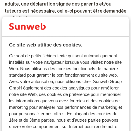
adulte, une déclaration signée des parents et/ou
tuteurs est nécessaire, celle-ci pouvant être demandée
par l'hôtel.
Les documents de voyage doivent être valides pour
toute la durée du séjour au Portugal.
Ce site web utilise des cookies.
Si vous n'avez pas la nationalité belge, nous vous
conseillons de contacter l'ambassade ou le consulat.
Ce sont de petits fichiers texte qui sont automatiquement
installés sur votre navigateur lorsque vous visitez notre site
Veuillez noter que la possession de documents de
Web. Nous utilisons des cookies fonctionnels de manière
voyage en cours de validité relève de votre
standard pour garantir le bon fonctionnement du site web.
responsabilité.
Avec votre autorisation, nous utilisons chez Sunweb Group
GmbH également des cookies analytiques pour améliorer
notre site Web, des cookies de préférence pour mémoriser
les informations que vous avez fournies et des cookies de
Attention !
marketing pour analyser nos performances de marketing et
pour personnaliser nos offres. En plaçant des cookies de
Pour le Portugal :
1ère et de 3ème parties, nous et d'autres parties pouvons
suivre votre comportement sur Internet pour rendre notre
Chaque réservation doit inclure au moins une personne