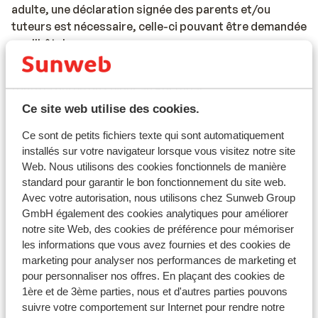
adulte, une déclaration signée des parents et/ou
tuteurs est nécessaire, celle-ci pouvant être demandée
par l'hôtel.
Les documents de voyage doivent être valides pour
toute la durée du séjour au Portugal.
Ce site web utilise des cookies.
Si vous n'avez pas la nationalité belge, nous vous
conseillons de contacter l'ambassade ou le consulat.
Ce sont de petits fichiers texte qui sont automatiquement
installés sur votre navigateur lorsque vous visitez notre site
Veuillez noter que la possession de documents de
Web. Nous utilisons des cookies fonctionnels de manière
voyage en cours de validité relève de votre
standard pour garantir le bon fonctionnement du site web.
responsabilité.
Avec votre autorisation, nous utilisons chez Sunweb Group
GmbH également des cookies analytiques pour améliorer
notre site Web, des cookies de préférence pour mémoriser
les informations que vous avez fournies et des cookies de
Attention !
marketing pour analyser nos performances de marketing et
pour personnaliser nos offres. En plaçant des cookies de
Pour le Portugal :
1ère et de 3ème parties, nous et d'autres parties pouvons
suivre votre comportement sur Internet pour rendre notre
Chaque réservation doit inclure au moins une personne