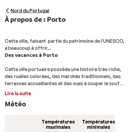
Nord du Portugal
À propos de : Porto
Cette ville, faisant partie du patrimoine de l'UNESCO,
a beaucoup à offrir...
Des vacances à Porto
Cette ville portuaire possède une histoire très riche,
des ruelles colorées, des marchés traditionnels, des
terrasses accueillantes et des vues à couper le souffle.
Cette ville regorge de magnifiques plages de sable.
Lire la suite
Météo
Porto, également connue sous le nom de Oporto, est
située au Portugal. C'est la plus grande ville de la
région. Celle-ci est reconnue dans le monde entier pour
Températures
Températures
sa production de vins. Vous souhaitez déguster un vin ?
maximales
minimales