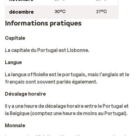
n'importe qui. Que vous partiez avec des amis, votre
amoureux ou en famille, Porto conviendra à tous ! Que
décembre
30°C
27°C
vous aimiez le shopping, la culture ou la nature, Porto
Informations pratiques
est l'endroit où il faut être ! Si vous souhaitez découvrir
d'autres régions du Portugal, optez pour des vacances
Capitale
à la plage en Algarve ou rester dans les environs de la
capitale, sur la Costa de Lisboa.
La capitale du Portugal est Lisbonne.
Langue
La langue officielle est le portugais, mais l'anglais et le
français sont souvent parlés également.
Décalage horaire
Il y a une heure de décalage horaire entre le Portugal et
la Belgique (comptez une heure de moins au Portugal).
Monnaie