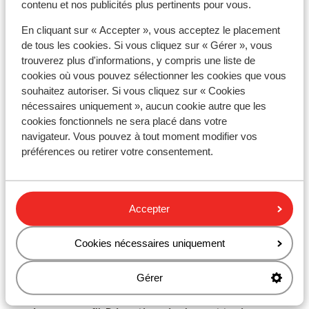
contenu et nos publicités plus pertinents pour vous.
de 18 ans ou plus par chambre.
En cliquant sur « Accepter », vous acceptez le placement
de tous les cookies. Si vous cliquez sur « Gérer », vous
trouverez plus d'informations, y compris une liste de
Vaccins
cookies où vous pouvez sélectionner les cookies que vous
Pour obtenir des informations en temps réel sur les
souhaitez autoriser. Si vous cliquez sur « Cookies
nécessaires uniquement », aucun cookie autre que les
vaccins ou d'autres sujets médicaux en rapport avec
cookies fonctionnels ne sera placé dans votre
les voyages, consultez le site Web de l'Institut de
navigateur. Vous pouvez à tout moment modifier vos
Médecine Tropicale : https://www.itg.be
préférences ou retirer votre consentement.
Téléphonie
Vous pouvez utiliser votre téléphone mobile au
Accepter
Portugal. Cependant, nous vous conseillons d'éviter
d'y recourir en raison de coûts élevés facturés par
Cookies nécessaires uniquement
l'opérateur en cas de déplacement à l'étranger.
Informez-vous auprès de lui avant de partir en
Gérer
vacances. Si vous souhaitez utiliser Internet sur votre
smartphone, nous vous recommandons de le faire via