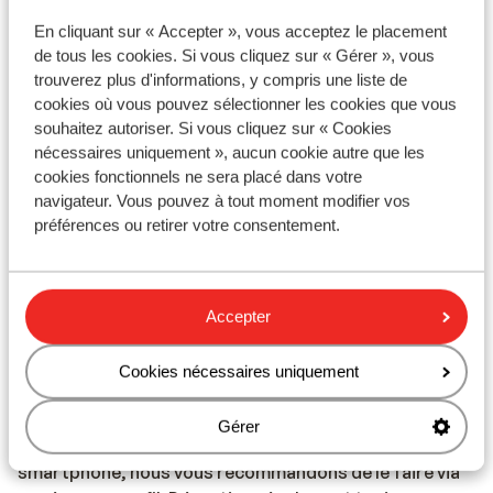
de 18 ans ou plus par chambre.
En cliquant sur « Accepter », vous acceptez le placement
de tous les cookies. Si vous cliquez sur « Gérer », vous
trouverez plus d'informations, y compris une liste de
Vaccins
cookies où vous pouvez sélectionner les cookies que vous
souhaitez autoriser. Si vous cliquez sur « Cookies
Pour obtenir des informations en temps réel sur les
nécessaires uniquement », aucun cookie autre que les
vaccins ou d'autres sujets médicaux en rapport avec
cookies fonctionnels ne sera placé dans votre
les voyages, consultez le site Web de l'Institut de
navigateur. Vous pouvez à tout moment modifier vos
Médecine Tropicale : https://www.itg.be
préférences ou retirer votre consentement.
Téléphonie
Vous pouvez utiliser votre téléphone mobile au
Accepter
Portugal. Cependant, nous vous conseillons d'éviter
d'y recourir en raison de coûts élevés facturés par
Cookies nécessaires uniquement
l'opérateur en cas de déplacement à l'étranger.
Informez-vous auprès de lui avant de partir en
Gérer
vacances. Si vous souhaitez utiliser Internet sur votre
smartphone, nous vous recommandons de le faire via