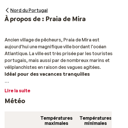
Nord du Portugal
À propos de : Praia de Mira
Ancien village de pêcheurs, Praia de Mira est
aujourd'hui une magnifique ville bordant l'océan
Atlantique. La ville est très prisée par les touristes
portugais, mais aussi par de nombreux marins et
véliplanchistes en raison des vagues agitées.
Idéal pour des vacances tranquilles
Derrière les dunes, la plage se distingue par son
Lire la suite
incroyable sable blanc, ce qui lui vaut de recevoir
Météo
chaque année le drapeau bleu. Ce drapeau est un gage
de qualité et de propreté. Cela signifie également que
la plage dispose d'installations adéquates. Le long de la
Températures
Températures
plage, vous trouverez de nombreuses cabanes de
maximales
minimales