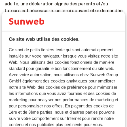
adulte, une déclaration signée des parents et/ou
tuteurs est nécessaire, celle-ci pouvant être demandée
par l'hôtel.
Les documents de voyage doivent être valides pour
toute la durée du séjour au Portugal.
Ce site web utilise des cookies.
Si vous n'avez pas la nationalité belge, nous vous
Ce sont de petits fichiers texte qui sont automatiquement
conseillons de contacter l'ambassade ou le consulat.
installés sur votre navigateur lorsque vous visitez notre site
Web. Nous utilisons des cookies fonctionnels de manière
Veuillez noter que la possession de documents de
standard pour garantir le bon fonctionnement du site web.
voyage en cours de validité relève de votre
Avec votre autorisation, nous utilisons chez Sunweb Group
responsabilité.
GmbH également des cookies analytiques pour améliorer
notre site Web, des cookies de préférence pour mémoriser
les informations que vous avez fournies et des cookies de
marketing pour analyser nos performances de marketing et
Attention !
pour personnaliser nos offres. En plaçant des cookies de
Pour le Portugal :
1ère et de 3ème parties, nous et d'autres parties pouvons
suivre votre comportement sur Internet pour rendre notre
Chaque réservation doit inclure au moins une personne
contenu et nos publicités plus pertinents pour vous.