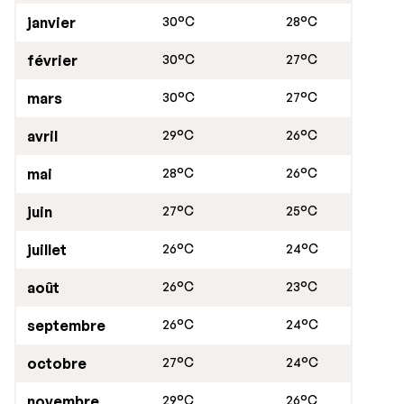
plage (palheiros) typiques, de diverses couleurs, qui
janvier
30°C
28°C
servaient autrefois d'habitation aux pêcheurs. Mais
aussi des bateaux de pêche en bois, appelés Xavegas.
février
30°C
27°C
Chaque jour, des bateaux accostent pour
approvisionner les restaurants en poissons frais. La
mars
30°C
27°C
partie centrale de la plage jouxte la ville avec de
nombreux cafés. Sans mentionner les restaurants
avril
29°C
26°C
servant de délicieux plats de poisson. Ne manquez pas
mai
28°C
26°C
de commander l'Arroz de Marisco .... Un pur délice !
juin
27°C
25°C
Derrière les dunes, vous trouverez de majestueuses
forêts de pins ainsi qu'une grande lagune d'eau douce
juillet
26°C
24°C
appelée Barrinha. Ici, profitez d'une balade à vélo et
installez-vous près du lac pour un bain de soleil mérité !
août
26°C
23°C
septembre
26°C
24°C
octobre
27°C
24°C
novembre
29°C
26°C