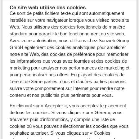
Voir les offres
Ce site web utilise des cookies.
Ce sont de petits fichiers texte qui sont automatiquement
installés sur votre navigateur lorsque vous visitez notre site
Web. Nous utilisons des cookies fonctionnels de manière
standard pour garantir le bon fonctionnement du site web.
Votre séjour en chalet au cœur des Alpes
Avec votre autorisation, nous utilisons chez Sunweb Group
Sunweb vous offre la possibilité de profiter d’un séjour unique
GmbH également des cookies analytiques pour améliorer
au ski : optez pour un chalet dans les Alpes ! Parmi notre
notre site Web, des cookies de préférence pour mémoriser
large gamme d’hébergements pas chers, les chalets sont le
les informations que vous avez fournies et des cookies de
meilleur moyen de passer des vacances à la neige des plus
marketing pour analyser nos performances de marketing et
authentiques. A vous les moments cocooning au coin du feu et
pour personnaliser nos offres. En plaçant des cookies de
les soirées raclette en famille ou entre amis ! La plupart de
1ère et de 3ème parties, nous et d'autres parties pouvons
nos chalets présentent une agréable décoration alliant tradition
suivre votre comportement sur Internet pour rendre notre
et modernité, et sont tous bien équipés pour votre confort. Ils
contenu et nos publicités plus pertinents pour vous.
offrent différents services comme la livraison de pain frais le
En cliquant sur « Accepter », vous acceptez le placement
matin, un espace spa, un vaste balcon ou une terrasse…Vous
de tous les cookies. Si vous cliquez sur « Gérer », vous
souhaitez être au plus près des pistes pendant votre séjour ?
trouverez plus d'informations, y compris une liste de
Jetez un œil à notre sélection de
chalets skis aux pieds
!
cookies où vous pouvez sélectionner les cookies que vous
Une formule pratique et facile pour partir au ski
souhaitez autoriser. Si vous cliquez sur « Cookies