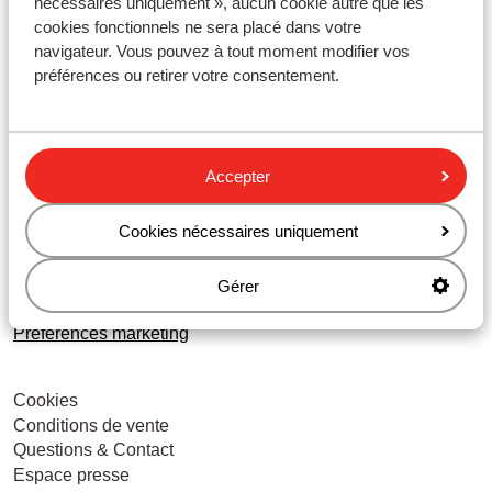
nécessaires uniquement », aucun cookie autre que les
Avec Sunweb, vous partez sans soucis ! Avec notre formule
cookies fonctionnels ne sera placé dans votre
tout compris, le forfait est inclus, et la location du matériel de
navigateur. Vous pouvez à tout moment modifier vos
ski est offerte. Vous vous demandez si la neige sera au
préférences ou retirer votre consentement.
rendez-vous pendant vos vacances ? Pas de panique : avec
la
garantie ski,
vous pouvez changer de station ou annuler
sans frais.
Accepter
Cookies nécessaires uniquement
A propos de Sunweb
Gérer
Paramétrage des cookies
Préférences marketing
Cookies
Conditions de vente
Questions & Contact
Espace presse