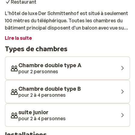
Restaurant
L'hôtel de luxe Der Schmittenhof est situé à seulement
100 mètres du téléphérique. Toutes les chambres du
bâtiment principal disposent d'un balcon avec vue sur
le lac ou les montagnes. L'annexe, située juste à côté,
Lire la suite
dispose de chambres plus standards, sans balcon.
Types de chambres
Après une journée au grand air, vous pourrez vous
détendre dans le sauna bio, le sauna aux herbes ou le
bain à remous. Vous pourrez ensuite vous rafraîchir
Chambre double type A
dans l'un des bains de glace: une expérience unique!
pour 2 personnes
Des plats internationaux, des spécialités autrichiennes
et de délicieux vins sont servis au restaurant. Après le
Chambre double type B
dîner, nous vous recommandons le délicieux schnaps
pour 2 à 4 personnes
maison!
suite junior
pour 2 à 4 personnes
Installations