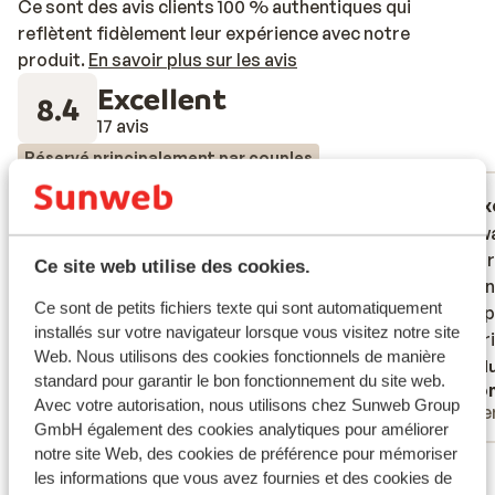
Ce sont des avis clients 100 % authentiques qui
reflètent fidèlement leur expérience avec notre
produit.
En savoir plus sur les avis
Excellent
8.4
17 avis
Réservé principalement par couples
Excellent
27 mars 2026
Ex
10
10
Jättebra boende. Trevlig service och vi
Jättebra boende. Trevlig service och vi
Alles w
Alles w
fick checka in redan vid ankomst. Suveränt
fick checka in redan vid ankomst. Suveränt
uitgebr
uitgebr
Ce site web utilise des cookies.
god middag och mycket trevligt hotell.
god middag och mycket trevligt hotell.
gangen
gangen
Ce sont de petits fichiers texte qui sont automatiquement
Al het 
Al het 
Traduire en français (FR)
installés sur votre navigateur lorsque vous visitez notre site
zeer vr
zeer vr
Web. Nous utilisons des cookies fonctionnels de manière
Tradu
standard pour garantir le bon fonctionnement du site web.
Anonyme
Ano
Avec votre autorisation, nous utilisons chez Sunweb Group
Couples
Pare
GmbH également des cookies analytiques pour améliorer
notre site Web, des cookies de préférence pour mémoriser
Voir tous les 17 avis
les informations que vous avez fournies et des cookies de