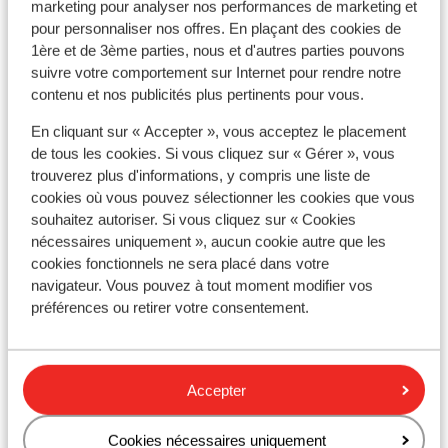
Emplacement
marketing pour analyser nos performances de marketing et
pour personnaliser nos offres. En plaçant des cookies de
1ère et de 3ème parties, nous et d'autres parties pouvons
suivre votre comportement sur Internet pour rendre notre
contenu et nos publicités plus pertinents pour vous.
Afficher sur la carte
En cliquant sur « Accepter », vous acceptez le placement
de tous les cookies. Si vous cliquez sur « Gérer », vous
trouverez plus d'informations, y compris une liste de
cookies où vous pouvez sélectionner les cookies que vous
souhaitez autoriser. Si vous cliquez sur « Cookies
nécessaires uniquement », aucun cookie autre que les
À proximité
cookies fonctionnels ne sera placé dans votre
Distance du centre-ville: environ 1,5 kilomètres
navigateur. Vous pouvez à tout moment modifier vos
Distance de l'aéroport Salzburg environ 78
préférences ou retirer votre consentement.
kilomètres
Distance jusqu'à la gare environ 1,5 kilomètres
Distance aux magasins les plus proches environ 1,5
kilomètres
Accepter
Distance à la supérette la plus proche environ 1,5
kilomètres
Cookies nécessaires uniquement