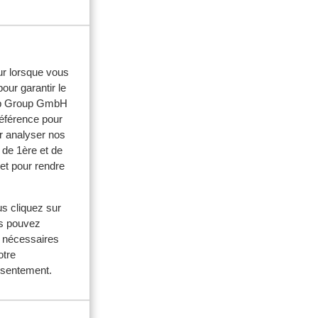
eur lorsque vous
our garantir le
web Group GmbH
référence pour
ouples
r analyser nos
 2026
 de 1ère et de
et pour rendre
richt
richt
 naar
 naar
us cliquez sur
us pouvez
s nécessaires
otre
onsentement.