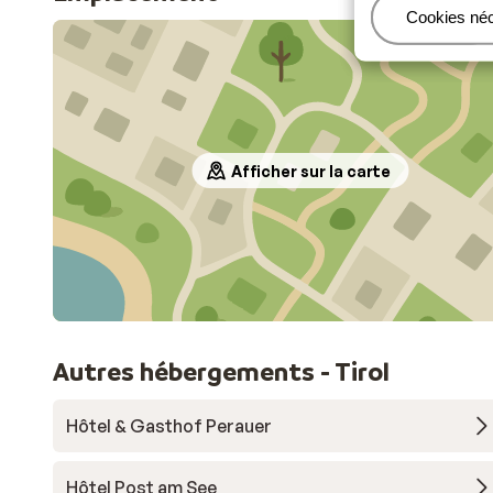
Gérer
Cookies né
Afficher sur la carte
Autres hébergements - Tirol
Hôtel & Gasthof Perauer
Hôtel Post am See