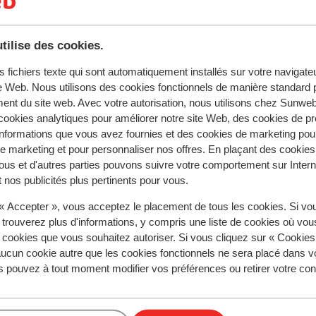
tilise des cookies.
tent fidèlement leur expérience avec notre produit.
s fichiers texte qui sont automatiquement installés sur votre navigat
te Web. Nous utilisons des cookies fonctionnels de manière standard p
ent du site web. Avec votre autorisation, nous utilisons chez Sun
ookies analytiques pour améliorer notre site Web, des cookies de p
Réservé principalement par c
nformations que vous avez fournies et des cookies de marketing pou
aines
Excellent
28 juin
9.0
 marketing et pour personnaliser nos offres. En plaçant des cookies
ous et d'autres parties pouvons suivre votre comportement sur Intern
Net traditioneel Oostenrijks hotel. Zeer servicege
Net traditioneel Oostenrijks hotel. Zeer servicege
 nos publicités plus pertinents pour vous.
team waarbij alles wordt gedaan om het de gasten
team waarbij alles wordt gedaan om het de gasten
hun zin te maken. Alles is even schoon, ook op de
hun zin te maken. Alles is even schoon, ook op de
 « Accepter », vous acceptez le placement de tous les cookies. Si vo
kamer en, ook belangrijk, goede bedden!
kamer en, ook belangrijk, goede bedden!
 trouverez plus d'informations, y compris une liste de cookies où vo
Traduire en français (FR)
s cookies que vous souhaitez autoriser. Si vous cliquez sur « Cookie
Michel Leiden
Groupes
ucun cookie autre que les cookies fonctionnels ne sera placé dans v
s pouvez à tout moment modifier vos préférences ou retirer votre c