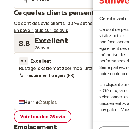
Ce que les clients pensent
Ce site web u
Ce sont des avis clients 100 % authentiques qui reflè
Ce sont de petit
En savoir plus sur les avis
visitez notre si
Excellent
8.8
bon fonctionnem
75 avis
également des c
mémoriser les i
Excellent
il y a 3 sem
9.7
performances de
3ème parties, n
Rustige lokatie met zeer mooi uitzicht.
Rustige lokatie met zeer mooi uitzicht.
notre contenu et
Traduire en français (FR)
En cliquant sur
« Gérer », vous
sélectionner le
Harrie
Couples
uniquement », a
navigateur. Vou
Voir tous les 75 avis
Emplacement