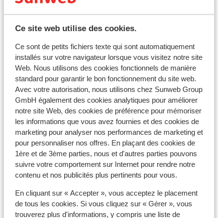
Horaires
Il n'y a pas de décalage horaire entre L'Espagne et la
Ce site web utilise des cookies.
France, sauf sur les îles Canaries (-1h).
Ce sont de petits fichiers texte qui sont automatiquement
Langue
installés sur votre navigateur lorsque vous visitez notre site
La langue officielle est l’espagnol.
Web. Nous utilisons des cookies fonctionnels de manière
standard pour garantir le bon fonctionnement du site web.
Avec votre autorisation, nous utilisons chez Sunweb Group
Monnaie
GmbH également des cookies analytiques pour améliorer
La monnaie officielle est l’euro. Il est possible de payer
notre site Web, des cookies de préférence pour mémoriser
par carte bancaire en Espagne et aux îles Canaries.
les informations que vous avez fournies et des cookies de
marketing pour analyser nos performances de marketing et
Pourboires
pour personnaliser nos offres. En plaçant des cookies de
Il est habituel en Espagne de donner 5% à 10% de
1ère et de 3ème parties, nous et d'autres parties pouvons
pourboires.
suivre votre comportement sur Internet pour rendre notre
contenu et nos publicités plus pertinents pour vous.
Norme électrique
En cliquant sur « Accepter », vous acceptez le placement
Comme dans la majorité des pays en Europe, la tension
de tous les cookies. Si vous cliquez sur « Gérer », vous
varie entre 220 et 240 V. Un
trouverez plus d'informations, y compris une liste de