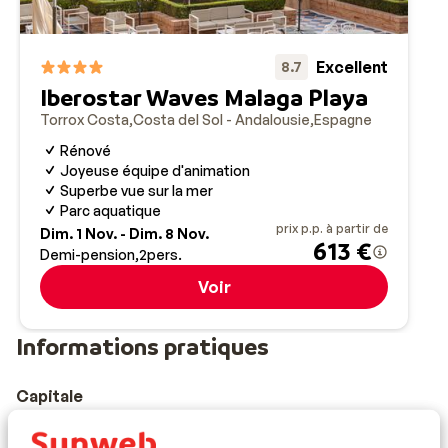
Excellent
8.7
Iberostar Waves Malaga Playa
Torrox Costa
Costa del Sol - Andalousie
Espagne
Rénové
Joyeuse équipe d'animation
Superbe vue sur la mer
Parc aquatique
prix p.p. à partir de
Dim. 1 Nov. - Dim. 8 Nov.
613 €
Demi-pension
2
pers.
Voir
Informations pratiques
Capitale
La capitale de l’Espagne est Madrid.