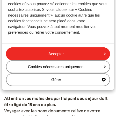
transformateur/adaptateur n'est pas nécessaire.
cookies où vous pouvez sélectionner les cookies que vous
souhaitez autoriser. Si vous cliquez sur « Cookies
Alimentation
nécessaires uniquement », aucun cookie autre que les
L'Espagne est connue pour les tapas, la paella et la
cookies fonctionnels ne sera placé dans votre
sangria.
navigateur. Vous pouvez à tout moment modifier vos
préférences ou retirer votre consentement.
Numéro d’urgence
Le numéro d’urgence en Espagne pour les services de
police, d’ambulance et incendie est le 112.
Accepter
Documents de voyage
Cookies nécessaires uniquement
Vous devez être en possession d’un passeport ou
d’une carte d’identité en cours de validité. Vos
Gérer
documents de voyage sont sous votre entière
responsabilité.
Attention : au moins des participants au séjour doit
être âgé de 18 ans ou plus.
Voyager avec les bons documents relève de votre