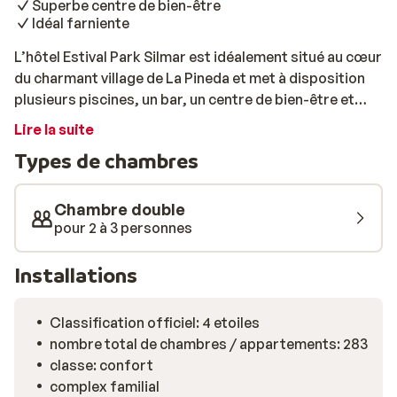
Superbe centre de bien-être
Idéal farniente
L’hôtel Estival Park Silmar est idéalement situé au cœur
du charmant village de La Pineda et met à disposition
plusieurs piscines, un bar, un centre de bien-être et
propose diverses activités sportives. Envie de passer
Lire la suite
la journée à la plage? Celle-ci se trouve à seulement
Types de chambres
quelques minutes à pied. Le restaurant propose un
large choix de plats présentés sous forme de buffets,
et pour une une collation ou une boisson à tout moment
Chambre double
de la journée, rendez-vous au snack bar. De mai à
pour 2 à 3 personnes
octobre, vous pourrez profiter d’un programme
d’animations en journée ainsi que de spectacles en
Installations
soirée. Pour une véritable parenthèse de détente,
offrez-vous une journée à l’Aquum. Ce superbe centre
Classification officiel: 4 etoiles
de bien-être se compose de trois espaces: spa, club et
nombre total de chambres / appartements: 283
wellness. L'espace spa comprend pas moins de 100
classe: confort
hydromassages, des cascades, des jets d’eau, ainsi
complex familial