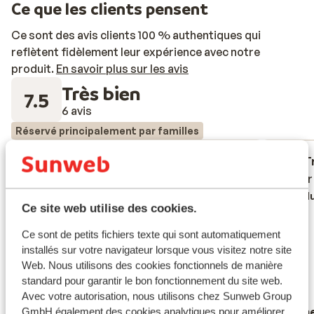
Ce que les clients pensent
Ce sont des avis clients 100 % authentiques qui
reflètent fidèlement leur expérience avec notre
produit.
En savoir plus sur les avis
Très bien
7.5
6 avis
Réservé principalement par familles
Passable
il y a 2 semaines
T
5.0
7.3
I det ene værelse lugtede aircondition
I det ene værelse lugtede aircondition
Det var
Det var
meget dårlig ved ankomst. Vi kontakter
meget dårlig ved ankomst. Vi kontakter
Tradu
Ce site web utilise des cookies.
receptionen som sendte rengøring op og
receptionen som sendte rengøring op og
gøre toilet rent. Da jeg påpeger det er
gøre toilet rent. Da jeg påpeger det er
Ce sont de petits fichiers texte qui sont automatiquement
Aircondition som lugter sprøjter hun
Aircondition som lugter sprøjter hun
installés sur votre navigateur lorsque vous visitez notre site
"parfumevand" rundt på sengetøj og
"parfumevand" rundt på sengetøj og
Web. Nous utilisons des cookies fonctionnels de manière
gardiner og så er det problem "løst". Der
gardiner og så er det prob...
plus
standard pour garantir le bon fonctionnement du site web.
lugtede som om der lå mugne håndklæder i
Avec votre autorisation, nous utilisons chez Sunweb Group
Traduire en français (FR)
Heidi
Stin
GmbH également des cookies analytiques pour améliorer
den, desuden kunne den ikke rigtig køle.