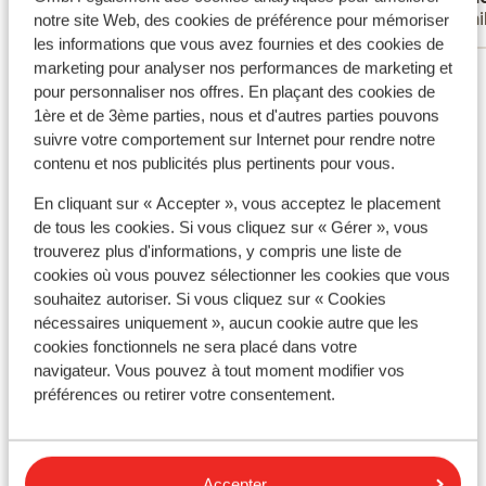
Familles
Fami
notre site Web, des cookies de préférence pour mémoriser
Det mente håndværkeren som så på den
les informations que vous avez fournies et des cookies de
bestemt den gjorde. Vi havde også
marketing pour analyser nos performances de marketing et
Voir tous les 6 avis
naboværelset og der fungerede den fint
pour personnaliser nos offres. En plaçant des cookies de
og lugtede ikke, men problemet blev ikke
Emplacement
1ère et de 3ème parties, nous et d'autres parties pouvons
afhjulpet, selv om vi igen fortalte det.
suivre votre comportement sur Internet pour rendre notre
Sengene er som rusisk roulette. Ud af 4
contenu et nos publicités plus pertinents pour vous.
var 2 gode og 2 virkelig dårlige. Ikke meget
En cliquant sur « Accepter », vous acceptez le placement
af personalet snakker engelsk, kun i
de tous les cookies. Si vous cliquez sur « Gérer », vous
reception, ikke underholdning, rengøring
Afficher sur la carte
trouverez plus d'informations, y compris une liste de
eller i restaurant. Meget lille pool, ser
cookies où vous pouvez sélectionner les cookies que vous
noget større ud på billederne. I
souhaitez autoriser. Si vous cliquez sur « Cookies
hotelbeskrivelse lyder det også som om
nécessaires uniquement », aucun cookie autre que les
man har adgang til mange pools, det har
cookies fonctionnels ne sera placé dans votre
man ikke kun de 2 små på henholdsvis
À proximité
navigateur. Vous pouvez à tout moment modifier vos
silmar og almeris, noget skuffende. Meget
Distance de la plage environ 250 mètres (plage de
préférences ou retirer votre consentement.
lidt information ved chek in, det kunne vi
sable)
også forstå på andre var et generelt
Distance du centre-ville: environ 600 mètres
niveau. Fx blev vi oplyst om at der ikke var
Distance de l'aéroport BCN environ 95 kilomètres
Accepter