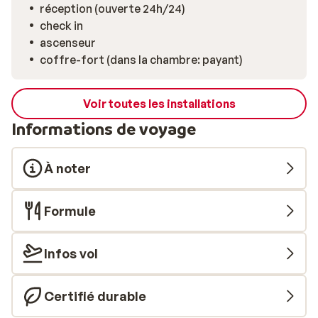
qu’un sauna, un hammam et une piscine dédiée aux
réception (ouverte 24h/24)
enfants. Dans l’espace club, vous pourrez vous relaxer
check in
pleinement dans la salle infrarouge, le sauna, le
ascenseur
hammam, la salle de repos ou encore dans la piscine
coffre-fort (dans la chambre: payant)
chauffée équipée d’hydromassages. Quant à l’espace
wellness, il propose un large éventail de soins et de
massages.
Voir toutes les installations
Informations de voyage
À noter
Formule
Infos vol
Certifié durable