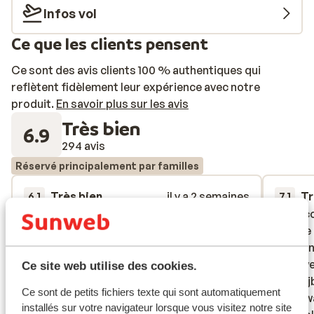
Infos vol
Ce que les clients pensent
Ce sont des avis clients 100 % authentiques qui
reflètent fidèlement leur expérience avec notre
produit.
En savoir plus sur les avis
Très bien
6.9
294 avis
Réservé principalement par familles
Très bien
il y a 2 semaines
Tr
6.1
7.1
Het is een basic hotel. Geen overdreven
Het is een basic hotel. Geen overdreven
De acco
De acco
luxe, maar alles was aanwezig. Zaken die
luxe, maar alles was aanwezig. Zaken die
met de 
met de 
ons opvielen waren: geen water
ons opvielen waren: geen water
te doen
te doen
beschikbaar in de avondbar, je moest naar
beschikbaar in de avondbar, je moest naar
het zwe
het zwe
Ce site web utilise des cookies.
de receptie gaan hiervoor; veel
de receptie gaan hiervoor; veel
van gli
van gli
Ce sont de petits fichiers texte qui sont automatiquement
luidruchtige, vooral Engelse, toeristen;
luidruchtige, vooral Engelse, toeristen;
hotel w
hotel w
installés sur votre navigateur lorsque vous visitez notre site