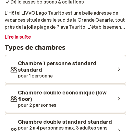
Délicieuses boissons & collations
L'Hôtel LIVVO Lago Taurito est une belle adresse de
vacances située dans le sud de la Grande Canarie, tout
près de la jolie plage de Playa Taurito. L'établissement
dispose de nombreuses installations pour petits et
Lire la suite
grands. Il y a un parc aquatique avec de nombreux
Types de chambres
toboggans pour toute la famille. Vous pourrez
également vous détendre au centre de bien-être et les
enfants pourront participer à des jeux. Le spa est situé
Chambre 1 personne standard
à Costa Taurito, à seulement quelques minutes de
standard
pour 1 personne
marche de l'hôtel. Diverses activités sont également
proposées aux adultes. Les chambres sont spacieuses
et confortables. Un buffet est disponible chaque jour
Chambre double économique (low
au restaurant. Le bar est également disponible pour
floor)
commander une boisson ou de délicieuses collations.
pour 2 personnes
Bien sûr, n'oubliez pas de découvrir le reste de l'île!
Chambre double standard standard
pour 2 à 4 personnes max. 3 adultes sans