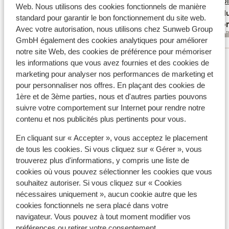
problemen met het kuisen van de kamers
problemen met het kuisen van...
plus
top is.
top...
p
Web. Nous utilisons des cookies fonctionnels de manière
(miscommunicatie met de receptie maar is
Traduire en français (FR)
Tradu
standard pour garantir le bon fonctionnement du site web.
Anonyme
Ano
in orde gekomen); het eten in het
Avec votre autorisation, nous utilisons chez Sunweb Group
Couples
Fami
restaurant was bijna altijd lauw tot koud.
GmbH également des cookies analytiques pour améliorer
notre site Web, des cookies de préférence pour mémoriser
Voir tous les 294 avis
les informations que vous avez fournies et des cookies de
marketing pour analyser nos performances de marketing et
Emplacement
pour personnaliser nos offres. En plaçant des cookies de
1ère et de 3ème parties, nous et d'autres parties pouvons
suivre votre comportement sur Internet pour rendre notre
contenu et nos publicités plus pertinents pour vous.
Afficher sur la carte
En cliquant sur « Accepter », vous acceptez le placement
de tous les cookies. Si vous cliquez sur « Gérer », vous
trouverez plus d'informations, y compris une liste de
cookies où vous pouvez sélectionner les cookies que vous
souhaitez autoriser. Si vous cliquez sur « Cookies
nécessaires uniquement », aucun cookie autre que les
À proximité
cookies fonctionnels ne sera placé dans votre
Distance de la plage environ 200 mètres
navigateur. Vous pouvez à tout moment modifier vos
Distance du centre-ville: environ 5 kilomètres
préférences ou retirer votre consentement.