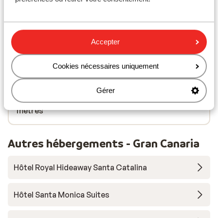
Distance de l'aéroport environ 55 kilomètres
Distance jusqu'à l'arrêt de bus environ 300 mètres
Distance jusqu'au distributeur d'argent environ 20
mètres
Accepter
Distance aux magasins les plus proches environ
100 mètres
Cookies nécessaires uniquement
Distance à la supérette la plus proche environ 50
mètres
Gérer
Distance au restaurant le plus proche environ 20
mètres
Autres hébergements - Gran Canaria
Hôtel Royal Hideaway Santa Catalina
Hôtel Santa Monica Suites