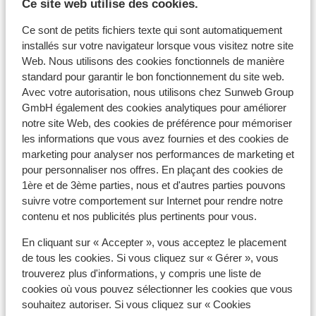
Ce site web utilise des cookies.
Ce sont de petits fichiers texte qui sont automatiquement
installés sur votre navigateur lorsque vous visitez notre site
Web. Nous utilisons des cookies fonctionnels de manière
À proximité
standard pour garantir le bon fonctionnement du site web.
Avec votre autorisation, nous utilisons chez Sunweb Group
Distance de l'aéroport environ 19 kilomètres
GmbH également des cookies analytiques pour améliorer
Distance au port environ 20 mètres
notre site Web, des cookies de préférence pour mémoriser
Distance jusqu'au distributeur d'argent environ
les informations que vous avez fournies et des cookies de
200 mètres
marketing pour analyser nos performances de marketing et
Distance aux magasins les plus proches environ
pour personnaliser nos offres. En plaçant des cookies de
200 mètres
1ère et de 3ème parties, nous et d'autres parties pouvons
Distance à la supérette la plus proche environ 100
suivre votre comportement sur Internet pour rendre notre
mètres
contenu et nos publicités plus pertinents pour vous.
Distance au restaurant le plus proche environ 150
En cliquant sur « Accepter », vous acceptez le placement
mètres
de tous les cookies. Si vous cliquez sur « Gérer », vous
Distance à la pharmacie la plus proche environ 150
trouverez plus d'informations, y compris une liste de
mètres
cookies où vous pouvez sélectionner les cookies que vous
souhaitez autoriser. Si vous cliquez sur « Cookies