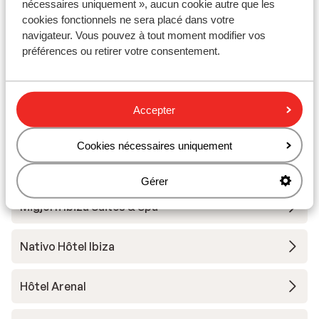
nécessaires uniquement », aucun cookie autre que les
Autres hébergements - Ibiza
cookies fonctionnels ne sera placé dans votre
navigateur. Vous pouvez à tout moment modifier vos
Sol Bahia Ibiza Suites
préférences ou retirer votre consentement.
Hôtel Riomar Ibiza, a Tribute Portfolio
Accepter
Hôtel Anfora Ibiza
Cookies nécessaires uniquement
Hôtel Torre del Mar
Gérer
Migjorn Ibiza Suites & Spa
Nativo Hôtel Ibiza
Hôtel Arenal