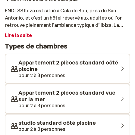
ENDLSS Ibiza est situé à Cala de Bou, près de San
Antonio, et c’est un hôtel réservé aux adultes où l’on
retrouve pleinement l’ambiance typique d’ Ibiza. La
combinaison entre moments de détente au bord de la
Lire la suite
piscine et soirées animées y est idéale. Les studios et
Types de chambres
appartements sont joliment aménagés et disposent de
tout le nécessaire pour un séjour relaxant. Le véritable
atout d’ENDLSS Ibiza est sa zone chill‑out avec piscine,
Appartement 2 pièces standard côté
lits balinais, pool‑bar et cabine DJ. En journée, tout
piscine
pour 2 à 3 personnes
tourne autour du farniente au soleil, tandis que le DJ
crée une atmosphère agréable. À la tombée de la nuit,
l’ambiance se déplace vers la propre discothèque de
Appartement 2 pièces standard vue
l’hôtel, parfaite pour boire un verre et danser. Cala de
sur la mer
Bou est un excellent point de départ pour explorer
pour 2 à 3 personnes
Ibiza. Les plus belles criques se trouvent à proximité,
tout comme les liaisons vers San Antonio. C’est donc
studio standard côté piscine
l’endroit idéal si vous souhaitez découvrir différentes
pour 2 à 3 personnes
plages de l’île ou si vous êtes à la recherche d’une