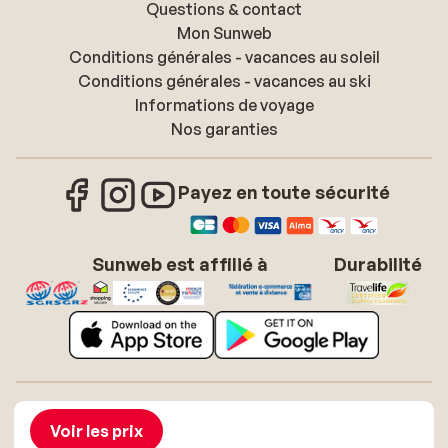
Questions & contact
Mon Sunweb
Conditions générales - vacances au soleil
Conditions générales - vacances au ski
Informations de voyage
Nos garanties
Payez en toute sécurité
Sunweb est affilié à
Durabilité
À propos de Sunweb
Offres d'emploi
Conditions générales vacances soleil
Cookies
Voir les prix