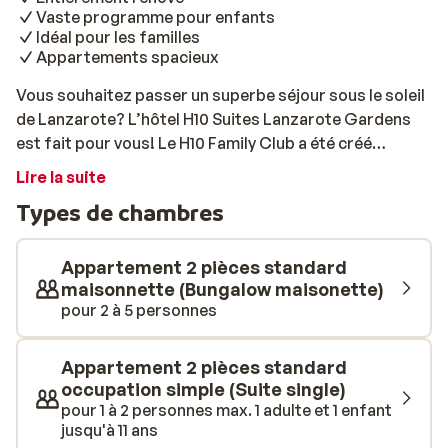
Vaste programme pour enfants
Idéal pour les familles
Appartements spacieux
Vous souhaitez passer un superbe séjour sous le soleil
de Lanzarote? L’hôtel H10 Suites Lanzarote Gardens
est fait pour vous! Le H10 Family Club a été créé
spécialement pour les familles avec enfants. Ces
Lire la suite
derniers vont adorer passer des vacances ici et
Types de chambres
participer aux nombreuses activités organisées.
Pendant ce temps, vous pourrez profiter de vacances
bien méritées, au calme. L'établissement se trouve à
Appartement 2 pièces standard
proximité de la plage de Las Chucharas et d'un centre
maisonnette (Bungalow maisonette)
pour 2 à 5 personnes
commercial, également nommé Las Chucharas. L'hôtel
dispose de chambres confortables et notamment de
chambres adaptées aux familles monoparentales. Bon
Appartement 2 pièces standard
séjour!
occupation simple (Suite single)
pour 1 à 2 personnes max. 1 adulte et 1 enfant
jusqu'à 11 ans