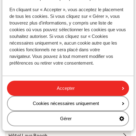
En cliquant sur « Accepter », vous acceptez le placement
de tous les cookies. Si vous cliquez sur « Gérer », vous
trouverez plus d'informations, y compris une liste de
À proximité
cookies où vous pouvez sélectionner les cookies que vous
souhaitez autoriser. Si vous cliquez sur « Cookies
Distance de la plage playa de las cucharas environ
nécessaires uniquement », aucun cookie autre que les
200 mètres (plage de sable)
cookies fonctionnels ne sera placé dans votre
À la périphérie
navigateur. Vous pouvez à tout moment modifier vos
Distance du centre-ville: environ 500 mètres
préférences ou retirer votre consentement.
Distance de l'aéroport environ 16 kilomètres
Autres hébergements - Lanzarote
Accepter
Hôtel Fariones
Cookies nécessaires uniquement
Hotel Las Costas
Gérer
Hôtel Lava Beach