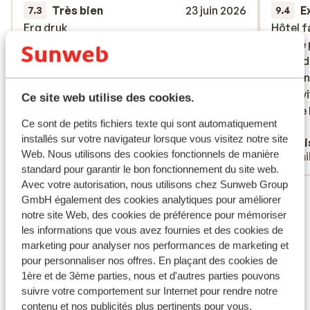
Très bien
23 juin 2026
E
7.3
9.4
Erg druk
Erg druk
Hôtel f
Hôtel f
centré 
centré 
Traduire en français (FR)
donc id
donc id
avec en
avec en
d’activ
d’activ
Ce site web utilise des cookies.
mange b
mange b
Ce sont de petits fichiers texte qui sont automatiquement
agréab
plus
installés sur votre navigateur lorsque vous visitez notre site
Anonyme
Mari
Web. Nous utilisons des cookies fonctionnels de manière
Couples
Fami
standard pour garantir le bon fonctionnement du site web.
Avec votre autorisation, nous utilisons chez Sunweb Group
Voir tous les 45 avis
GmbH également des cookies analytiques pour améliorer
Emplacement
notre site Web, des cookies de préférence pour mémoriser
les informations que vous avez fournies et des cookies de
marketing pour analyser nos performances de marketing et
pour personnaliser nos offres. En plaçant des cookies de
1ère et de 3ème parties, nous et d'autres parties pouvons
suivre votre comportement sur Internet pour rendre notre
Afficher sur la carte
contenu et nos publicités plus pertinents pour vous.