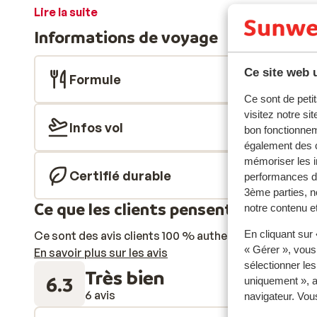
vous pourrez vous prélasser au soleil en famille, et si
Lire la suite
enfants ne seront pas en reste avec les divers jeux lu
Informations de voyage
colorée. Des activités pour les adultes sont égaleme
séjour!
Ce site web u
Formule
Ce sont de petit
visitez notre si
Infos vol
bon fonctionnem
également des c
mémoriser les i
Certifié durable
performances de
3ème parties, n
Ce que les clients pensent
notre contenu et
En cliquant sur
Ce sont des avis clients 100 % authentiques qui reflè
« Gérer », vous
En savoir plus sur les avis
sélectionner le
Très bien
6.3
uniquement », a
6 avis
navigateur. Vou