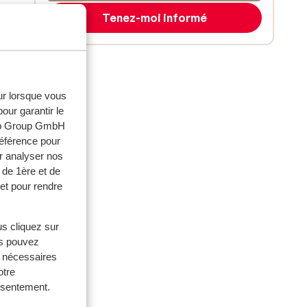
Tenez-moi informé
eur lorsque vous
our garantir le
web Group GmbH
référence pour
r analyser nos
 de 1ère et de
et pour rendre
us cliquez sur
us pouvez
s nécessaires
otre
onsentement.
ouples