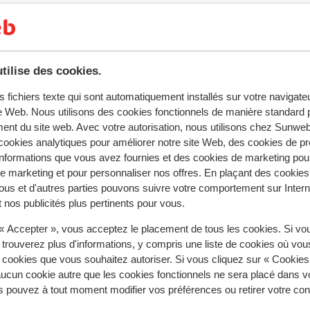
roter de délicieux cocktails au bar. Les
diques organisés et la jolie pataugeoire
nt proposées tout au long du séjour. Bon
tilise des cookies.
s fichiers texte qui sont automatiquement installés sur votre navigat
te Web. Nous utilisons des cookies fonctionnels de manière standard p
ent du site web. Avec votre autorisation, nous utilisons chez Sun
ookies analytiques pour améliorer notre site Web, des cookies de p
nformations que vous avez fournies et des cookies de marketing pou
 marketing et pour personnaliser nos offres. En plaçant des cookies
ous et d'autres parties pouvons suivre votre comportement sur Intern
 nos publicités plus pertinents pour vous.
 « Accepter », vous acceptez le placement de tous les cookies. Si vo
tent fidèlement leur expérience avec notre produit.
 trouverez plus d'informations, y compris une liste de cookies où vo
s cookies que vous souhaitez autoriser. Si vous cliquez sur « Cookie
ucun cookie autre que les cookies fonctionnels ne sera placé dans v
s pouvez à tout moment modifier vos préférences ou retirer votre c
Réservé principalement par c