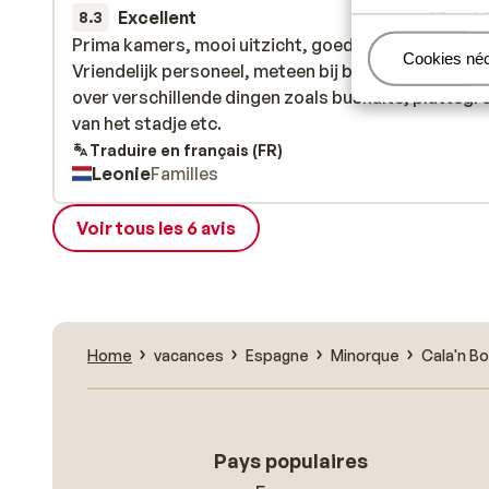
Excellent
27 mai 
8.3
Prima kamers, mooi uitzicht, goede centrale liggin
Prima kamers, mooi uitzicht, goede centrale liggin
Gérer
Cookies né
Vriendelijk personeel, meteen bij binnenkomst al ui
Vriendelijk personeel, meteen bij binnenkomst al ui
over verschillende dingen zoals bushalte, plattegr
over verschillende dingen zoals bushalte, plattegr
van het stadje etc.
van het stadje etc.
Traduire en français (FR)
Leonie
Familles
Voir tous les 6 avis
Home
vacances
Espagne
Minorque
Cala'n B
Pays populaires