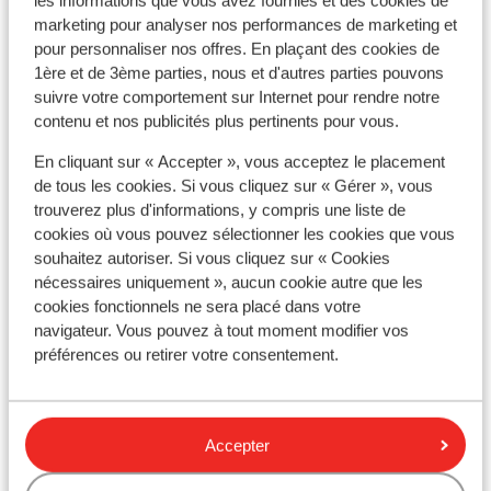
les informations que vous avez fournies et des cookies de
marketing pour analyser nos performances de marketing et
Langue
pour personnaliser nos offres. En plaçant des cookies de
La langue officielle est l’espagnol.
1ère et de 3ème parties, nous et d'autres parties pouvons
suivre votre comportement sur Internet pour rendre notre
contenu et nos publicités plus pertinents pour vous.
Monnaie
La monnaie officielle est l’euro. Il est possible de payer
En cliquant sur « Accepter », vous acceptez le placement
par carte bancaire en Espagne et aux îles Canaries.
de tous les cookies. Si vous cliquez sur « Gérer », vous
trouverez plus d'informations, y compris une liste de
Pourboires
cookies où vous pouvez sélectionner les cookies que vous
Il est habituel en Espagne de donner 5% à 10% de
souhaitez autoriser. Si vous cliquez sur « Cookies
pourboires.
nécessaires uniquement », aucun cookie autre que les
cookies fonctionnels ne sera placé dans votre
navigateur. Vous pouvez à tout moment modifier vos
Norme électrique
préférences ou retirer votre consentement.
Comme dans la majorité des pays en Europe, la tension
varie entre 220 et 240 V. Un
transformateur/adaptateur n'est pas nécessaire.
Accepter
Alimentation