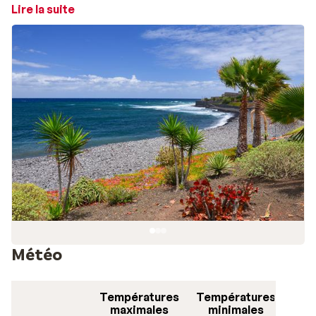
délicieuses spécialités locales. Vous ne résisterez pas
Lire la suite
à une savoureuse casserole de poisson et aux biscuits
aux amandes !
Météo
Températures
Températures
maximales
minimales