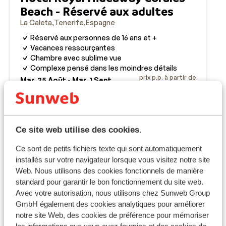
Beach - Réservé aux adultes
La Caleta
Tenerife
Espagne
Réservé aux personnes de 16 ans et +
Vacances ressourçantes
Chambre avec sublime vue
Complexe pensé dans les moindres détails
prix p.p. à partir de
Mar. 25 Août - Mar. 1 Sept.
1 323 €
Petit-déjeuner
2
pers.
Voir
Ce site web utilise des cookies.
Informations pratiques
Ce sont de petits fichiers texte qui sont automatiquement
installés sur votre navigateur lorsque vous visitez notre site
Capitale
Web. Nous utilisons des cookies fonctionnels de manière
La capitale de l’Espagne est Madrid.
standard pour garantir le bon fonctionnement du site web.
Avec votre autorisation, nous utilisons chez Sunweb Group
Horaires
GmbH également des cookies analytiques pour améliorer
Il n'y a pas de décalage horaire entre L'Espagne et la
notre site Web, des cookies de préférence pour mémoriser
France, sauf sur les îles Canaries (-1h).