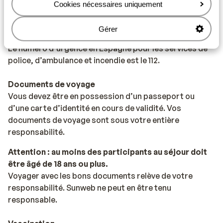
L'Espagne est connue pour les tapas, la paella et la
Cookies nécessaires uniquement
sangria.
Gérer
Numéro d’urgence
Le numéro d’urgence en Espagne pour les services de
police, d’ambulance et incendie est le 112.
Documents de voyage
Vous devez être en possession d’un passeport ou
d’une carte d’identité en cours de validité. Vos
documents de voyage sont sous votre entière
responsabilité.
Attention : au moins des participants au séjour doit
être âgé de 18 ans ou plus.
Voyager avec les bons documents relève de votre
responsabilité. Sunweb ne peut en être tenu
responsable.