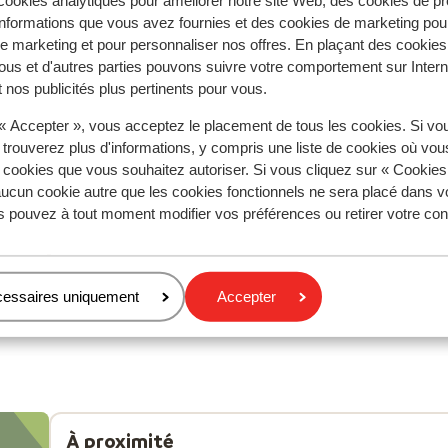
ookies analytiques pour améliorer notre site Web, des cookies de p
tent fidèlement leur expérience avec notre produit.
nformations que vous avez fournies et des cookies de marketing pou
 marketing et pour personnaliser nos offres. En plaçant des cookies
ous et d'autres parties pouvons suivre votre comportement sur Intern
 nos publicités plus pertinents pour vous.
Réservé principalement par c
 « Accepter », vous acceptez le placement de tous les cookies. Si vo
 2026
Très bien
3 avr.
7.6
 trouverez plus d'informations, y compris une liste de cookies où vo
ht
ht
Was een vrij nieuw hotel met vriendelijke mensen,
Was een vrij nieuw hotel met vriendelijke mensen,
s cookies que vous souhaitez autoriser. Si vous cliquez sur « Cookie
aren
aren
rustige omgeving
rustige omgeving
ucun cookie autre que les cookies fonctionnels ne sera placé dans v
Traduire en français (FR)
s pouvez à tout moment modifier vos préférences ou retirer votre c
cessaires uniquement
Accepter
Mollema
Couples
À proximité