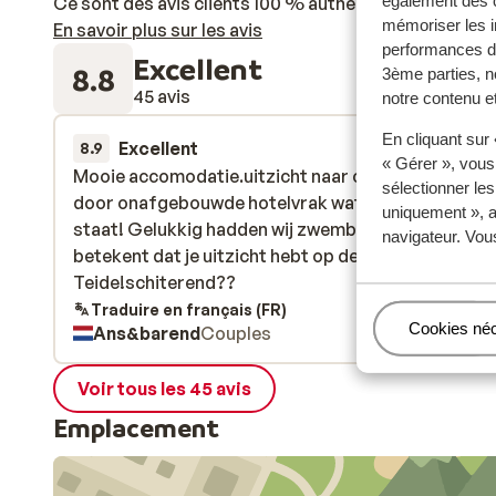
également des c
Ce sont des avis clients 100 % authentiques qui reflè
mémoriser les i
En savoir plus sur les avis
performances de
Excellent
8.8
3ème parties, n
45 avis
notre contenu et
En cliquant sur
Excellent
3 avr.
8.9
« Gérer », vous
Mooie accomodatie.uitzicht naar oceaan was slec
Mooie accomodatie.uitzicht naar oceaan was slec
sélectionner le
door onafgebouwde hotelvrak wat er zo te zien al j
door onafgebouwde hotelvrak wat er zo te zien al j
uniquement », a
staat! Gelukkig hadden wij zwembad zicht, wat
staat! Gelukkig hadden wij zwembad zicht, wat
navigateur. Vou
betekent dat je uitzicht hebt op de besneeuwde
betekent dat je uitzicht hebt op de besneeuwde
Teide!schiterend??
Teide!schiterend??
Traduire en français (FR)
Gérer
Cookies né
Ans&barend
Couples
Voir tous les 45 avis
Emplacement