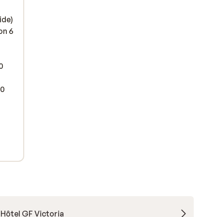
ide)
on 6
0
00
Hôtel GF Victoria