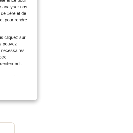
référence pour
r analyser nos
 de 1ère et de
et pour rendre
ouples
us cliquez sur
 2026
us pouvez
s nécessaires
otre
onsentement.