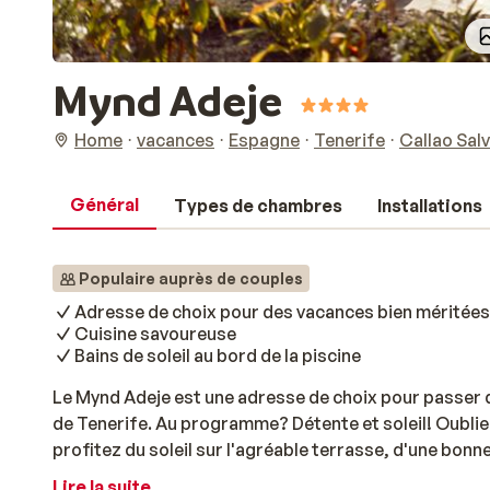
Mynd Adeje
Home
vacances
Espagne
Tenerife
Callao Salv
Général
Types de chambres
Installations
Populaire auprès de couples
Adresse de choix pour des vacances bien méritées
Cuisine savoureuse
Bains de soleil au bord de la piscine
Le Mynd Adeje est une adresse de choix pour passer d
de Tenerife. Au programme? Détente et soleil! Oubliez
profitez du soleil sur l'agréable terrasse, d'une bonn
Vous aurez le choix entre plusieurs restaurants pour s
Lire la suite