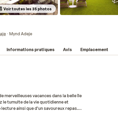
Voir toutes les 35 photos
aje
Mynd Adeje
Informations pratiques
Avis
Emplacement
e merveilleuses vacances dans la belle île
 le tumulte de la vie quotidienne et
e lecture ainsi que d'un savoureux repas.
atisfaire vos papilles... N'oubliez pas de