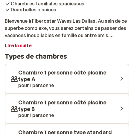
Chambres familiales spacieuses
Deux belles piscines
Bienvenue à l’Iberostar Waves Las Dalias! Au sein de ce
superbe complexe, vous serez certains de passer des
vacances inoubliables en famille ou entre amis.
L’établissement est idéalement situé à quelques pas de
Lire la suite
la Playa de Bobo, où vous pourrez profiter de longues
Types de chambres
heures de farniente au soleil. Si vous préférez rester à
l’hôtel, vous pourrez participer à l’une des nombreuses
activités sportives proposées pour petits et grands,
Chambre 1 personne côté piscine
l’occasion de passer d’agréables moments avec vos
type A
pour 1 personne
enfants. Vous séjournerez dans de jolies chambres
spacieuses et lumineuses. Bien équipées, elles seront
l’idéal pour un séjour en famille. Tout au long du séjour,
Chambre 1 personne côté piscine
vous profiterez de la formule All-Inclusive, vous
type B
n’aurez donc à vous soucier de rien!
pour 1 personne
Chambre 1 personne type standard