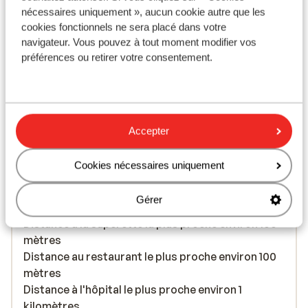
nécessaires uniquement », aucun cookie autre que les
cookies fonctionnels ne sera placé dans votre
À proximité
navigateur. Vous pouvez à tout moment modifier vos
préférences ou retirer votre consentement.
Distance de la plage environ 500 mètres (plage de
sable, transats (payant) , parasols (payant) )
Distance du centre-ville: environ 100 mètres
Distance de l'aéroport Tenerife Sur environ 16
kilomètres: Tenerife Norte environ 85 kilomètres
Accepter
Distance jusqu'à l'arrêt de bus environ 0 mètres
Distance jusqu'au distributeur d'argent environ
Cookies nécessaires uniquement
100 mètres
Distance aux magasins les plus proches environ
Gérer
100 mètres
Distance à la supérette la plus proche environ 100
mètres
Distance au restaurant le plus proche environ 100
mètres
Distance à l'hôpital le plus proche environ 1
kilomètres