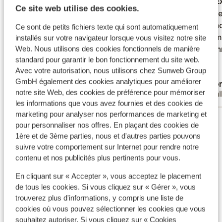
Excellent
il y a 2 semaines
E
8.7
8.0
Ce site web utilise des cookies.
Goed hotel met uitstekende animatie en
Goed hotel met uitstekende animatie en
Très pe
Très pe
shows en entertainment. Enig minpunt
shows en entertainment. Enig minpunt
L'espac
L'espac
Ce sont de petits fichiers texte qui sont automatiquement
indien je plaats wil om aanwezig te zijn aan
indien je plaats wil om aanwezig te zijn aan
bon em
bon em
installés sur votre navigateur lorsque vous visitez notre site
de avond animatie/ shows vroeg gaan eten
de avond animatie/ shows vroeg gaan eten
personn
personn
Web. Nous utilisons des cookies fonctionnels de manière
standard pour garantir le bon fonctionnement du site web.
anders geen plaats meer.
anders geen plaats meer.
Avec votre autorisation, nous utilisons chez Sunweb Group
Traduire en français (FR)
GmbH également des cookies analytiques pour améliorer
Anonyme
Ano
notre site Web, des cookies de préférence pour mémoriser
Familles
Fami
les informations que vous avez fournies et des cookies de
marketing pour analyser nos performances de marketing et
Voir tous les 253 avis
pour personnaliser nos offres. En plaçant des cookies de
Emplacement
1ère et de 3ème parties, nous et d'autres parties pouvons
suivre votre comportement sur Internet pour rendre notre
contenu et nos publicités plus pertinents pour vous.
En cliquant sur « Accepter », vous acceptez le placement
de tous les cookies. Si vous cliquez sur « Gérer », vous
Afficher sur la carte
trouverez plus d'informations, y compris une liste de
cookies où vous pouvez sélectionner les cookies que vous
souhaitez autoriser. Si vous cliquez sur « Cookies