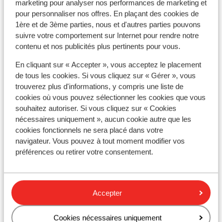
marketing pour analyser nos performances de marketing et
pour personnaliser nos offres. En plaçant des cookies de
Afficher sur la carte
1ère et de 3ème parties, nous et d'autres parties pouvons
suivre votre comportement sur Internet pour rendre notre
contenu et nos publicités plus pertinents pour vous.
En cliquant sur « Accepter », vous acceptez le placement
de tous les cookies. Si vous cliquez sur « Gérer », vous
À proximité
trouverez plus d'informations, y compris une liste de
Distance de la plage environ 1,5 kilomètres (plage
cookies où vous pouvez sélectionner les cookies que vous
de sable)
souhaitez autoriser. Si vous cliquez sur « Cookies
Distance du centre-ville: environ 1 kilomètres
nécessaires uniquement », aucun cookie autre que les
Distance de l'aéroport environ 19 kilomètres
cookies fonctionnels ne sera placé dans votre
Distance jusqu'à l'arrêt de bus environ 50 mètres
navigateur. Vous pouvez à tout moment modifier vos
Distance aux magasins les plus proches environ 50
préférences ou retirer votre consentement.
mètres
Distance à la supérette la plus proche environ 100
mètres
Accepter
Distance au restaurant le plus proche environ 50
mètres
Cookies nécessaires uniquement