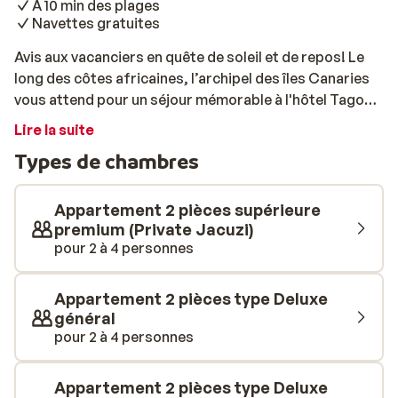
A 10 min des plages
Navettes gratuites
Avis aux vacanciers en quête de soleil et de repos! Le
long des côtes africaines, l’archipel des îles Canaries
vous attend pour un séjour mémorable à l'hôtel Tagoro
Family & Fun. Direction Tenerife, la charmante petite île
Lire la suite
espagnole réputée pour ses plages et ses
Types de chambres
infrastructures idéales pour les touristes. Situé dans la
petite ville de Torviscas Alto, cette résidence hôtelière
4 étoiles vous assure un voyage sans fausse note pour
Appartement 2 pièces supérieure
vous et votre famille. Tel un village typique des
premium (Private Jacuzi)
pour 2 à 4 personnes
Canaries, la résidence a été bâtie sous forme de villas
indépendantes agencées autour d’une grande piscine.
Vous serez installé dans l’un des 189 appartements,
Appartement 2 pièces type Deluxe
disposerez d’un grand confort et profiterez d’un
général
service hôtelier de qualité. Décorés dans des teintes
pour 2 à 4 personnes
chaleureuses et douces, meublés avec élégance, les
intérieurs de ces appartements seront de véritables
Appartement 2 pièces type Deluxe