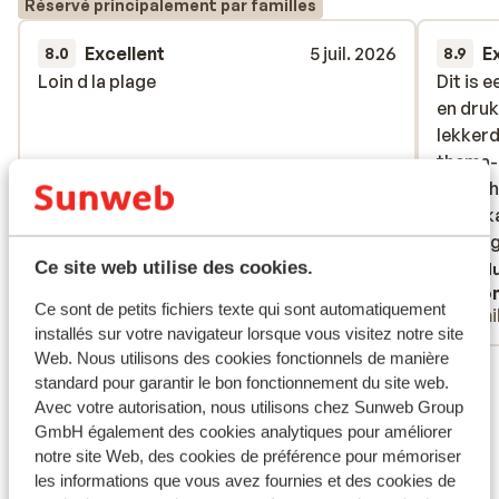
Réservé principalement par familles
Excellent
5 juil. 2026
E
8.0
8.9
Loin d la plage
Loin d la plage
Dit is 
Dit is 
en druk
en druk
lekkerd
lekkerd
thema-
thema-
net te 
net te 
Onze ka
Onze ka
ideaal 
ideaal 
Ce site web utilise des cookies.
met lig
Tradu
Christelle
Ano
was het
Ce sont de petits fichiers texte qui sont automatiquement
Familles
Fami
persone
installés sur votre navigateur lorsque vous visitez notre site
vertro
Web. Nous utilisons des cookies fonctionnels de manière
Voir tous les 79 avis
misten 
standard pour garantir le bon fonctionnement du site web.
vragen
Emplacement
Avec votre autorisation, nous utilisons chez Sunweb Group
nemen. 
GmbH également des cookies analytiques pour améliorer
notre site Web, des cookies de préférence pour mémoriser
les informations que vous avez fournies et des cookies de