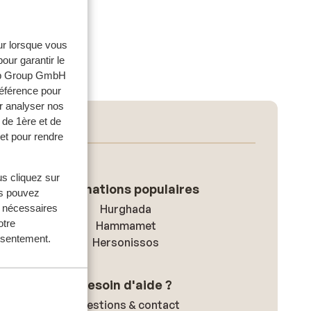
eur lorsque vous
our garantir le
web Group GmbH
référence pour
r analyser nos
 de 1ère et de
et pour rendre
us cliquez sur
Destinations populaires
us pouvez
Hurghada
s nécessaires
otre
Hammamet
onsentement.
Hersonissos
Besoin d'aide ?
Questions & contact