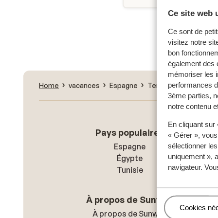
Ce site web u
Nouvell
Ce sont de petit
visitez notre si
bon fonctionnem
également des c
mémoriser les i
performances de
Home
vacances
Espagne
Tenerife
Playa de 
3ème parties, n
notre contenu et
En cliquant sur
Pays populaires
« Gérer », vous
Espagne
sélectionner le
uniquement », a
Égypte
navigateur. Vou
Tunisie
À propos de Sunweb
Gérer
Cookies né
À propos de Sunweb