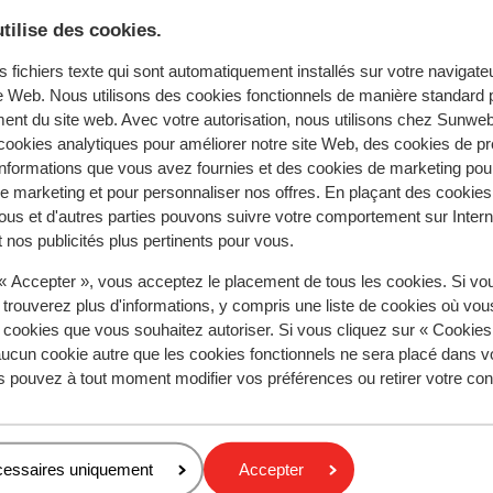
tilise des cookies.
e recherche
s fichiers texte qui sont automatiquement installés sur votre navigat
te Web. Nous utilisons des cookies fonctionnels de manière standard p
ent du site web. Avec votre autorisation, nous utilisons chez Sun
ookies analytiques pour améliorer notre site Web, des cookies de p
nformations que vous avez fournies et des cookies de marketing pou
 marketing et pour personnaliser nos offres. En plaçant des cookies
las Americas
Bungalows los Cardones Boutique
ous et d'autres parties pouvons suivre votre comportement sur Intern
 nos publicités plus pertinents pour vous.
 « Accepter », vous acceptez le placement de tous les cookies. Si vo
Régions populaires
 trouverez plus d'informations, y compris une liste de cookies où vo
Mer Rouge
s cookies que vous souhaitez autoriser. Si vous cliquez sur « Cookie
ucun cookie autre que les cookies fonctionnels ne sera placé dans v
Lanzarote
s pouvez à tout moment modifier vos préférences ou retirer votre c
Golfe d'Hammamet
Politique de confidentialité & cookies
cessaires uniquement
Accepter
Politique de confidentialité