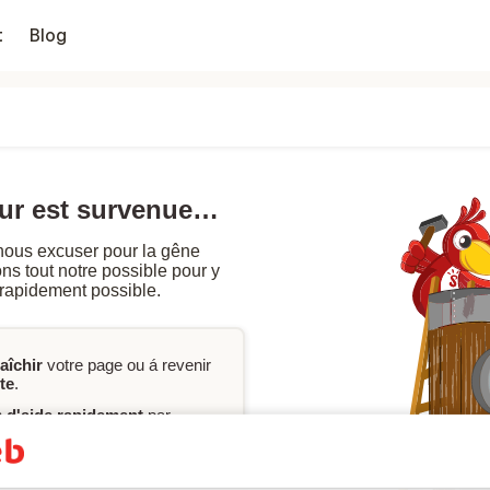
t
Blog
eur est survenue…
nous excuser pour la gêne
s tout notre possible pour y
 rapidement possible.
raîchir
votre page ou á revenir
te
.
n
d'aide rapidement
par
ervation, vous pouvez
ou contacter notre
service