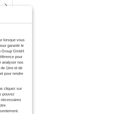
eur lorsque vous
our garantir le
web Group GmbH
référence pour
r analyser nos
 de 1ère et de
et pour rendre
ouples
us cliquez sur
us pouvez
. 2026
s nécessaires
otre
onsentement.