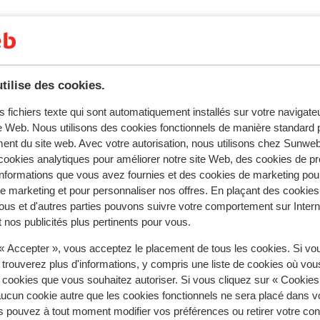
tilise des cookies.
s fichiers texte qui sont automatiquement installés sur votre navigat
te Web. Nous utilisons des cookies fonctionnels de manière standard p
ent du site web. Avec votre autorisation, nous utilisons chez Sun
ookies analytiques pour améliorer notre site Web, des cookies de p
tent fidèlement leur expérience avec notre produit.
nformations que vous avez fournies et des cookies de marketing pou
 marketing et pour personnaliser nos offres. En plaçant des cookies
ous et d'autres parties pouvons suivre votre comportement sur Intern
 nos publicités plus pertinents pour vous.
Réservé principalement par c
 « Accepter », vous acceptez le placement de tous les cookies. Si vo
 trouverez plus d'informations, y compris une liste de cookies où vo
aines
Excellent
1 juil
9.7
s cookies que vous souhaitez autoriser. Si vous cliquez sur « Cookie
Super god
Super god
ucun cookie autre que les cookies fonctionnels ne sera placé dans v
Traduire en français (FR)
s pouvez à tout moment modifier vos préférences ou retirer votre c
id
id