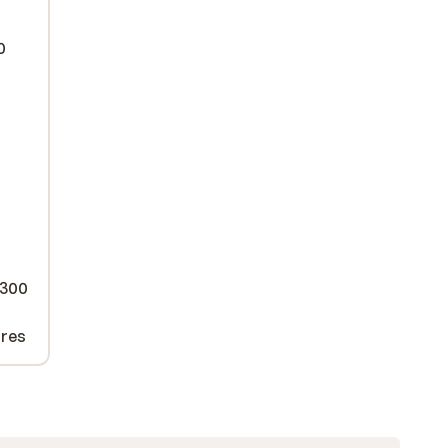
0
 300
tres