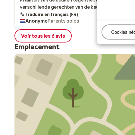
verschillende gerechten van de keuken lag het niet.
verschillende gerechten van de keuken lag het niet.
Traduire en français (FR)
Anonyme
Parents solos
Gérer
Cookies né
Voir tous les 6 avis
Emplacement