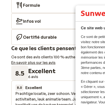
Formule
Infos vol
Ce site web u
Certifié durable
Ce sont de petit
visitez notre si
Ce que les clients pensent
bon fonctionnem
également des c
Ce sont des avis clients 100 % authentiques qui reflè
mémoriser les i
En savoir plus sur les avis
performances de
3ème parties, n
Excellent
8.5
notre contenu et
6 avis
En cliquant sur
« Gérer », vous
Excellent
il y a 2 sem
8.0
sélectionner le
Prachtige locatie, zeer schoon. Veel verschillende
Prachtige locatie, zeer schoon. Veel verschillende
uniquement », a
activiteiten, leuk animatie team. Jammer dat de
activiteiten, leuk animatie team. Jammer dat de
navigateur. Vou
kwaliteit van de keuken tegenviel. Aan de hoeveelhe
kwaliteit van de keuken tegenviel. Aan de hoeveelhe