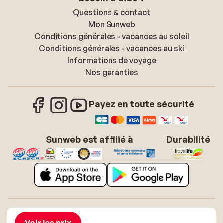
Questions & contact
Mon Sunweb
Conditions générales - vacances au soleil
Conditions générales - vacances au ski
Informations de voyage
Nos garanties
Payez en toute sécurité
Sunweb est affilié à
Durabilité
À propos de Sunweb
Offres d'emploi
Conditions générales vacances soleil
Cookies
Voir les prix