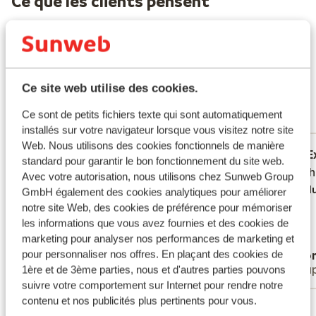
Ce que les clients pensent
Ce sont des avis clients 100 % authentiques qui
reflètent fidèlement leur expérience avec notre
produit.
En savoir plus sur les avis
Excellent
8.9
Ce site web utilise des cookies.
67 avis
Ce sont de petits fichiers texte qui sont automatiquement
Réservé principalement par couples
installés sur votre navigateur lorsque vous visitez notre site
Web. Nous utilisons des cookies fonctionnels de manière
Excellent
il y a 4 semaines
E
8.9
8.4
standard pour garantir le bon fonctionnement du site web.
Zeer modern, proper. Goede ontvangst.
Zeer modern, proper. Goede ontvangst.
Goed ho
Goed ho
Avec votre autorisation, nous utilisons chez Sunweb Group
Mooie propere kamer. Zeer uitgebreid en
Mooie propere kamer. Zeer uitgebreid en
Tradu
GmbH également des cookies analytiques pour améliorer
lekker eten waar er voldoende aanbod was
lekker eten waar er voldoende aanbod was
notre site Web, des cookies de préférence pour mémoriser
voor mensen die iets gezonder willen eten.
voor mensen die iets gezonder willen eten.
les informations que vous avez fournies et des cookies de
marketing pour analyser nos performances de marketing et
Traduire en français (FR)
pour personnaliser nos offres. En plaçant des cookies de
Anonyme
Ano
Familles
Coup
1ère et de 3ème parties, nous et d'autres parties pouvons
suivre votre comportement sur Internet pour rendre notre
contenu et nos publicités plus pertinents pour vous.
Voir tous les 67 avis