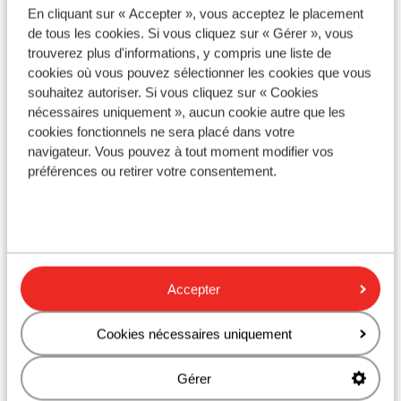
Emplacement
En cliquant sur « Accepter », vous acceptez le placement
de tous les cookies. Si vous cliquez sur « Gérer », vous
trouverez plus d'informations, y compris une liste de
cookies où vous pouvez sélectionner les cookies que vous
souhaitez autoriser. Si vous cliquez sur « Cookies
nécessaires uniquement », aucun cookie autre que les
Afficher sur la carte
cookies fonctionnels ne sera placé dans votre
navigateur. Vous pouvez à tout moment modifier vos
préférences ou retirer votre consentement.
À proximité
Séparé de la plage par le boulevard
Distance de l'aéroport environ 26 kilomètres
Accepter
Distance jusqu'à l'arrêt de bus environ 500 mètres
Distance jusqu'au distributeur d'argent environ
1000 mètres
Cookies nécessaires uniquement
Distance aux magasins les plus proches environ
1000 mètres
Gérer
Distance à la supérette la plus proche environ 500