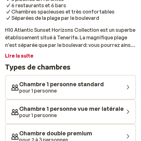
6 restaurants et 6 bars
Chambres spacieuses et très confortables
Séparées de la plage par le boulevard
H10 Atlantic Sunset Horizons Collection est un superbe
établissement situé à Tenerife. La magnifique plage
n'est séparée que par le boulevard: vous pourrez ainsi y
accéder facilement et profiter des eaux claires de la
Lire la suite
mer. Vous pourrez également profiter de baignades au
Types de chambres
sein de l'hôtel, qui comprend pas moins de 5 piscines.
Les enfants s'amuseront pendant des heures dans
l'eau, pendant que vous vous relaxerez dans la piscine à
Chambre 1 personne standard
débordement offrant une vue spectaculaire sur la mer.
pour 1 personne
Vous séjournerez dans des chambres très
confortables. Elles sont spacieuses, lumineuses et
Chambre 1 personne vue mer latérale
entièrement équipées. L'hôtel dispose d'une
pour 1 personne
décoration élégante et authentique à la fois. Au sein de
l’hôtel H10 Atlantic Sunset Horizons Collection, vous
Chambre double premium
vous régalerez avec la cuisine proposée. Avec 6 bars et
pour 2 à 3 personnes