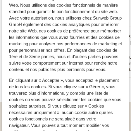
cuisine de votre chalet. Dans le village, vous trouverez
Excellent
Web. Nous utilisons des cookies fonctionnels de manière
8.5
un supermarché afin de faire vos courses et acheter
standard pour garantir le bon fonctionnement du site web.
91 avis
quelques produits locaux pour cuisiner de bons petits
Avec votre autorisation, nous utilisons chez Sunweb Group
Réservé principalement par familles
plats. Vous séjournerez dans des chalets décorés dans
GmbH également des cookies analytiques pour améliorer
notre site Web, des cookies de préférence pour mémoriser
un style moderne et entièrement équipés pour vous
Excellent
4 avr. 2026
Ex
9.7
9.1
les informations que vous avez fournies et des cookies de
assurer un séjour confortable. Ils offrent
Ruime chalet, alles is aanwezig, topligging
Ruime chalet, alles is aanwezig, topligging
Pracht
Pracht
marketing pour analyser nos performances de marketing et
suffisamment d'espace pour les groupes, petits
in mooi skigebied
in mooi skigebied
piste.
piste.
pour personnaliser nos offres. En plaçant des cookies de
comme grands. Vous disposerez même d'une place de
1ère et de 3ème parties, nous et d'autres parties pouvons
Traduire en français (FR)
Tradu
parking sur place afin de garer votre voiture. Bon
Anonyme
Ano
suivre votre comportement sur Internet pour rendre notre
séjour!
Groupes
Gro
contenu et nos publicités plus pertinents pour vous.
En cliquant sur « Accepter », vous acceptez le placement
Voir tous les 91 avis
de tous les cookies. Si vous cliquez sur « Gérer », vous
trouverez plus d'informations, y compris une liste de
cookies où vous pouvez sélectionner les cookies que vous
souhaitez autoriser. Si vous cliquez sur « Cookies
Home
vacances
France
Alpes françaises
nécessaires uniquement », aucun cookie autre que les
cookies fonctionnels ne sera placé dans votre
Saint-Sorlin-d'Arves
Chalets Les Choseaux Lézami
navigateur. Vous pouvez à tout moment modifier vos