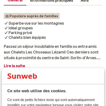
Général
Informations pratiques
Avis
Populaire auprès de familles
Superbe vue sur les montagnes
Idéal groupes
Parking privé
Chalets bien équipés
Passez un séjour inoubliable en famille ou entre amis
aux Chalets Les Choseaux Lézami! Ces derniers sont
situés à proximité du centre de Saint-Sorlin-d'Arves.
Depuis les chalets, vous bénéficierez d'une vue
Lire la suite
magnifique sur les montagnes environnantes. Ils
Informations de voyage
comprennent également un balcon, depuis lequel vous
pourrez profiter du soleil et prendre d'une bouffée
Ce que les clients pensent
d’air frais. Le soir, vous pourrez savourer un délicieux
Ce site web utilise des cookies.
dîner dans les restaurants du village: ne manquez pas
Ce sont des avis clients 100 % authentiques qui
de tester les spécialités locales! Si vous le souhaitez,
reflètent fidèlement leur expérience avec notre
Ce sont de petits fichiers texte qui sont automatiquement
vous pourrez également préparer un bon repas dans la
produit.
En savoir plus sur les avis
installés sur votre navigateur lorsque vous visitez notre site