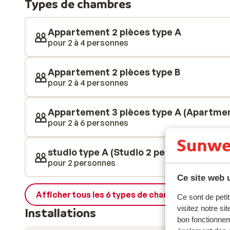
Types de chambres
d’une cuisine, d’un espace de vie, et pour la plupart 
ainsi d’un espace généreux et d’une grande liberté pe
douceur du climat méridional. Au bord de la piscine,
Appartement 2 pièces type A
choisir aisément un transat. L’ensemble dégage une a
pour 2 à 4 personnes
pour bien commencer vos vacances. Les environs off
découverte. En quelques minutes, vous rejoignez Cass
Appartement 2 pièces type B
plusieurs sentiers de randonnée à travers les Calanq
pour 2 à 4 personnes
à proximité, et vous pouvez facilement explorer d’autr
Appartement 3 pièces type A (Apartmen
pour 2 à 6 personnes
studio type A (Studio 2 people)
pour 2 personnes
Ce site web u
Afficher tous les 6 types de chambres
Ce sont de petit
visitez notre si
Installations
bon fonctionnem