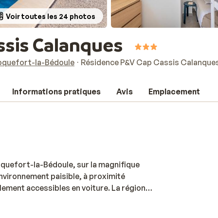
Voir toutes les 24 photos
ssis Calanques
oquefort-la-Bédoule
Résidence P&V Cap Cassis Calanque
Informations pratiques
Avis
Emplacement
quefort-la-Bédoule, sur la magnifique
environnement paisible, à proximité
ement accessibles en voiture. La région
e ses plages. L’établissement, à taille
fortablement aménagés. Ils disposent