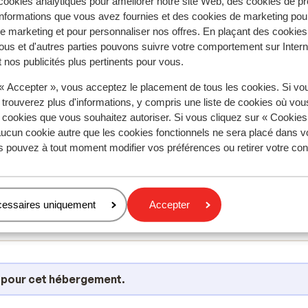
ookies analytiques pour améliorer notre site Web, des cookies de p
arrivée tardive
nformations que vous avez fournies et des cookies de marketing pou
livraison de pain
 marketing et pour personnaliser nos offres. En plaçant des cookies
parking
ous et d'autres parties pouvons suivre votre comportement sur Intern
 nos publicités plus pertinents pour vous.
points de charge de la voiture électriquepayant
 « Accepter », vous acceptez le placement de tous les cookies. Si vo
 trouverez plus d'informations, y compris une liste de cookies où vo
s cookies que vous souhaitez autoriser. Si vous cliquez sur « Cookie
ucun cookie autre que les cookies fonctionnels ne sera placé dans v
s pouvez à tout moment modifier vos préférences ou retirer votre c
cessaires uniquement
Accepter
s pour cet hébergement.