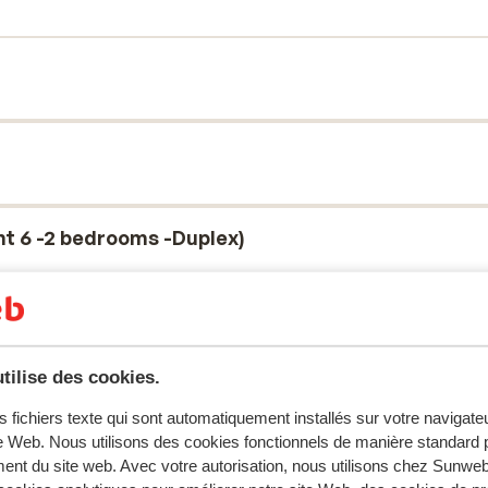
d’un balcon ou d’une terrasse. Vous profitez
ndant votre séjour, tout en savourant la
 vous pourrez vous détendre pleinement et
tmosphère sereine et conviviale, idéale
rent de nombreuses possibilités de
is, avec son port animé et l’accès à
ues. De jolies plages se trouvent également
es sites remarquables le long du littoral.
t 6 -2 bedrooms -Duplex)
tilise des cookies.
s fichiers texte qui sont automatiquement installés sur votre navigat
te Web. Nous utilisons des cookies fonctionnels de manière standard p
ent du site web. Avec votre autorisation, nous utilisons chez Sun