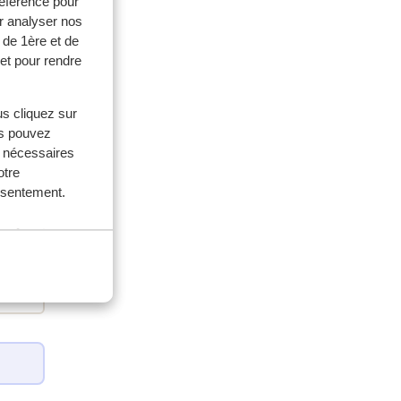
référence pour
r analyser nos
 de 1ère et de
et pour rendre
us cliquez sur
us pouvez
s nécessaires
otre
onsentement.