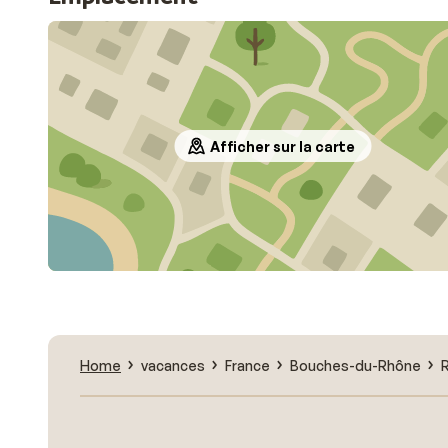
Afficher sur la carte
Home
vacances
France
Bouches-du-Rhône