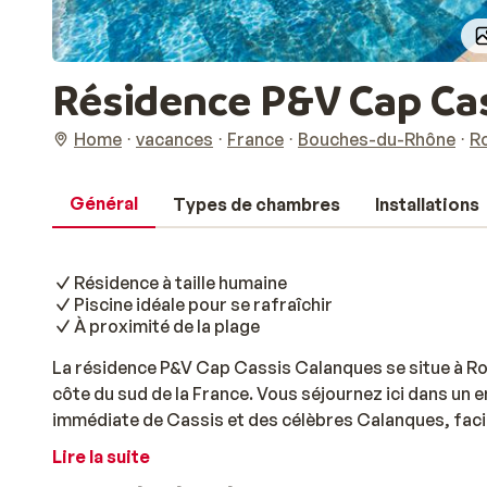
Résidence P&V Cap Ca
Home
vacances
France
Bouches-du-Rhône
R
Général
Types de chambres
Installations
Résidence à taille humaine
Piscine idéale pour se rafraîchir
À proximité de la plage
La résidence P&V Cap Cassis Calanques se situe à Ro
côte du sud de la France. Vous séjournez ici dans un 
immédiate de Cassis et des célèbres Calanques, facil
est réputée pour la beauté de sa nature et la qualité d
Lire la suite
humaine, propose des appartements lumineux et con