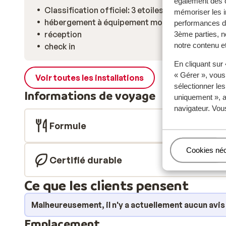
également des c
Classification officiel: 3 etoiles
mémoriser les i
hébergement à équipement moderne
performances de
réception
3ème parties, n
notre contenu et
check in
En cliquant sur
« Gérer », vous
Voir toutes les installations
sélectionner le
Informations de voyage
uniquement », a
navigateur. Vou
Formule
Gérer
Cookies né
Certifié durable
Ce que les clients pensent
Malheureusement, il n'y a actuellement aucun avi
Emplacement