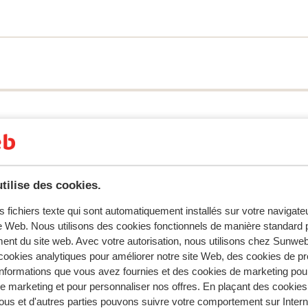
s séjournerez dans des appartements
te à l’aise. Un superbe séjour ensoleillé
tilise des cookies.
accessible aux pmr (sur demande)
s fichiers texte qui sont automatiquement installés sur votre navigat
parking (disponibilité limitée)
te Web. Nous utilisons des cookies fonctionnels de manière standard p
14:00 à
garage
ent du site web. Avec votre autorisation, nous utilisons chez Sun
points de charge de la voiture électrique
ookies analytiques pour améliorer notre site Web, des cookies de p
nformations que vous avez fournies et des cookies de marketing pou
 marketing et pour personnaliser nos offres. En plaçant des cookies
ous et d'autres parties pouvons suivre votre comportement sur Intern