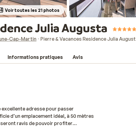
Voir toutes les 21 photos
idence Julia Augusta
une-Cap-Martin
Pierre & Vacances Residence Julia Augus
Informations pratiques
Avis
e excellente adresse pour passer
ficie d’un emplacement idéal, à 50 mètres
 seront ravis de pouvoir profiter
e une belle piscine extérieure, au bord de