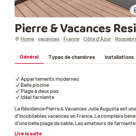
Pierre & Vacances Res
Home
vacances
France
Côte d'Azur
Roquebr
Général
Types de chambres
Installations
Appartements modernes
Belle piscine
Plage à deux pas
Idéal farniente
La Résidence Pierre & Vacances Julia Augusta est un
d’inoubliables vacances en France. Le complexe béné
d’une belle plage de sable. Les amateurs de farniente
pleinement du soleil et de la mer. Le complexe possèd
Lire la suite