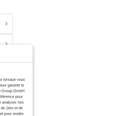
eur lorsque vous
our garantir le
web Group GmbH
référence pour
r analyser nos
 de 1ère et de
et pour rendre