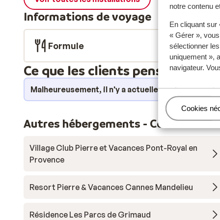
notre contenu et
Informations de voyage
En cliquant sur
« Gérer », vous
Formule
sélectionner le
uniquement », a
Ce que les clients pensent
navigateur. Vou
Malheureusement, il n'y a actuellement aucun avi
Gérer
Cookies né
Autres hébergements - Côte d'Azur
Village Club Pierre et Vacances Pont-Royal en
Provence
Resort Pierre & Vacances Cannes Mandelieu
Résidence Les Parcs de Grimaud