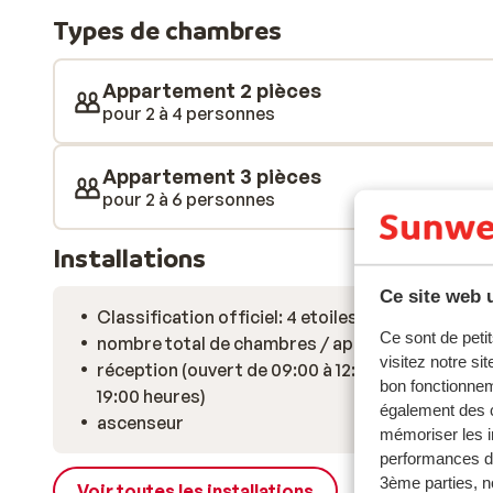
laquelle vous pourrez vous prélasser au soleil. Vou
Types de chambres
spacieux et modernes. Vous vous y sentirez tout de sui
vous attend!
Appartement 2 pièces
pour 2 à 4 personnes
Appartement 3 pièces
pour 2 à 6 personnes
Installations
Ce site web u
Classification officiel: 4 etoiles
Ce sont de petit
nombre total de chambres / appartements: 70
visitez notre si
réception (ouvert de 09:00 à 12:00 heures et de 
bon fonctionnem
19:00 heures)
également des c
ascenseur
mémoriser les i
performances de
3ème parties, n
Voir toutes les installations