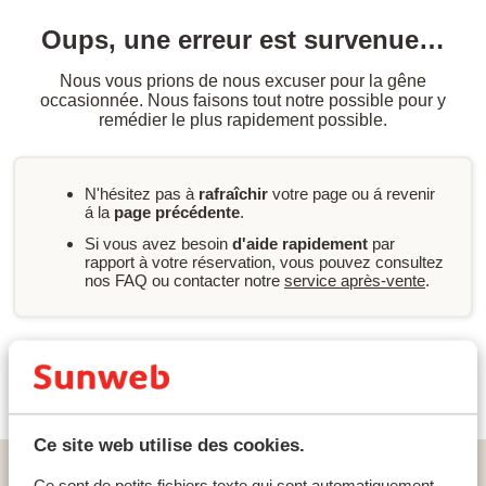
Oups, une erreur est survenue…
Nous vous prions de nous excuser pour la gêne
occasionnée. Nous faisons tout notre possible pour y
remédier le plus rapidement possible.
N'hésitez pas à
rafraîchir
votre page ou á revenir
á la
page précédente
.
Si vous avez besoin
d'aide rapidement
par
rapport à votre réservation, vous pouvez consultez
nos FAQ ou contacter notre
service après-vente
.
Nouvelle recherche
Ce site web utilise des cookies.
Home
vacances
Grèce
Crète
Agia Galini
Ce sont de petits fichiers texte qui sont automatiquement