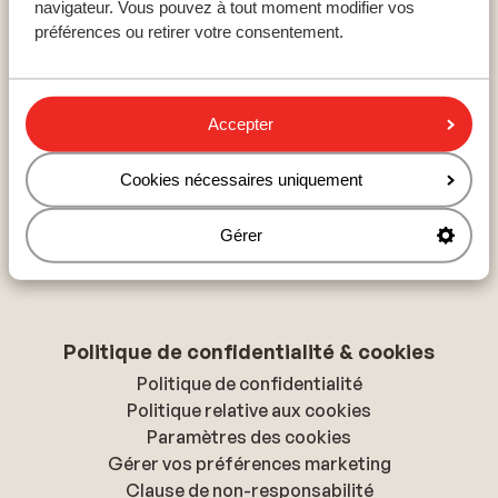
navigateur. Vous pouvez à tout moment modifier vos
Hurghada
préférences ou retirer votre consentement.
Hammamet
Hersonissos
Accepter
À propos de Sunweb
Cookies nécessaires uniquement
À propos de Sunweb
Tourisme responsable
Gérer
Presse & médias
Déclaration d'accessibilité
Politique de confidentialité & cookies
Politique de confidentialité
Politique relative aux cookies
Paramètres des cookies
Gérer vos préférences marketing
Clause de non-responsabilité