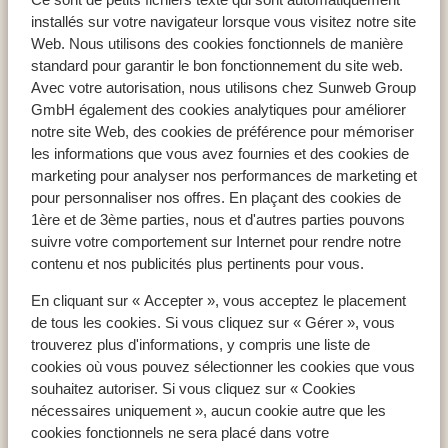
Paralos The Maxine Hotel - Réservé aux adultes
installés sur votre navigateur lorsque vous visitez notre site
Web. Nous utilisons des cookies fonctionnels de manière
standard pour garantir le bon fonctionnement du site web.
Avec votre autorisation, nous utilisons chez Sunweb Group
GmbH également des cookies analytiques pour améliorer
Pays populaires
notre site Web, des cookies de préférence pour mémoriser
Espagne
les informations que vous avez fournies et des cookies de
Égypte
marketing pour analyser nos performances de marketing et
pour personnaliser nos offres. En plaçant des cookies de
Tunisie
1ère et de 3ème parties, nous et d'autres parties pouvons
suivre votre comportement sur Internet pour rendre notre
contenu et nos publicités plus pertinents pour vous.
Régions populaires
En cliquant sur « Accepter », vous acceptez le placement
Mer Rouge
de tous les cookies. Si vous cliquez sur « Gérer », vous
Lanzarote
trouverez plus d'informations, y compris une liste de
Golfe d'Hammamet
cookies où vous pouvez sélectionner les cookies que vous
souhaitez autoriser. Si vous cliquez sur « Cookies
nécessaires uniquement », aucun cookie autre que les
Destinations populaires
cookies fonctionnels ne sera placé dans votre