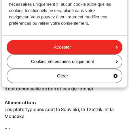
nécessaires uniquement », aucun cookie autre que les
sont aussi souvent compris.
cookies fonctionnels ne sera placé dans votre
navigateur. Vous pouvez à tout moment modifier vos
Monnaie :
préférences ou retirer votre consentement.
L'unité monétaire officielle est l'euro.
Pourboires :
En Grèce, il est habituel de donner un pourboire de 10%
Accepter
Voltage :
Cookies nécessaires uniquement
Le voltage est le même qu’en France, 220 volts.
Gérer
Eau :
Il est déconseillé de boire l'eau de robinet.
Alimentation :
Les plats typiques sont le Souvlaki, le Tzatziki et la
Mousaka.