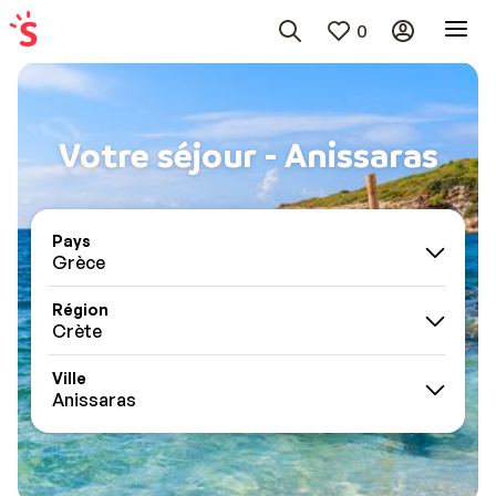
0
Votre séjour - Anissaras
Pays
Grèce
Région
Crète
Ville
Anissaras