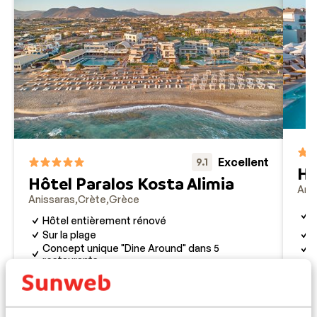
reposantes all inclusive au soleil !
Excellent
9.1
Hô
Hôtel Paralos Kosta Alimia
Ani
Anissaras
Crète
Grèce
U
Hôtel entièrement rénové
a
C
Sur la plage
Concept unique "Dine Around" dans 5
P
restaurants
Q
Adults friendly
prix p.p. à partir de
Sam. 24 Oct. - Sam. 31 Oct.
Jeu.
1 127 €
Demi-pension
2
pers.
Ultr