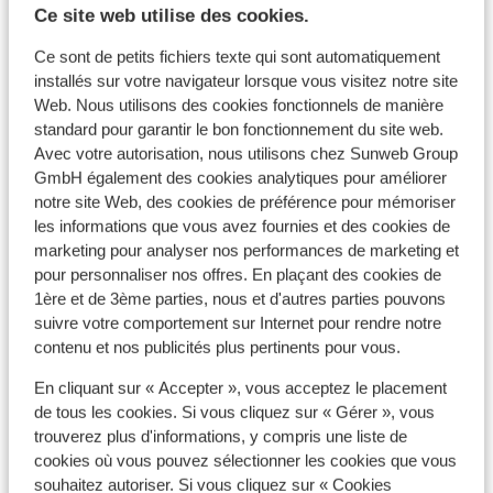
Voir
Ce site web utilise des cookies.
Ce sont de petits fichiers texte qui sont automatiquement
Informations pratiques
installés sur votre navigateur lorsque vous visitez notre site
Web. Nous utilisons des cookies fonctionnels de manière
standard pour garantir le bon fonctionnement du site web.
* ATTENTION ! NFORMATION IMPORTANTE *
Avec votre autorisation, nous utilisons chez Sunweb Group
GmbH également des cookies analytiques pour améliorer
Tous les voyageurs doivent remplir le formulaire «
notre site Web, des cookies de préférence pour mémoriser
Passenger Locator Form » (un formulaire par famille),
les informations que vous avez fournies et des cookies de
minimum 24 heures avant leur arrivée en Grèce. Vous
marketing pour analyser nos performances de marketing et
trouverez ce formulaire
ici
.
pour personnaliser nos offres. En plaçant des cookies de
1ère et de 3ème parties, nous et d'autres parties pouvons
Capitale :
suivre votre comportement sur Internet pour rendre notre
La capitale est Athènes.
contenu et nos publicités plus pertinents pour vous.
Horaire :
En cliquant sur « Accepter », vous acceptez le placement
Il y a une heure de plus qu'en France.
de tous les cookies. Si vous cliquez sur « Gérer », vous
trouverez plus d'informations, y compris une liste de
Langue :
cookies où vous pouvez sélectionner les cookies que vous
souhaitez autoriser. Si vous cliquez sur « Cookies
La langue officielle est le grec. L’anglais et l’allemand