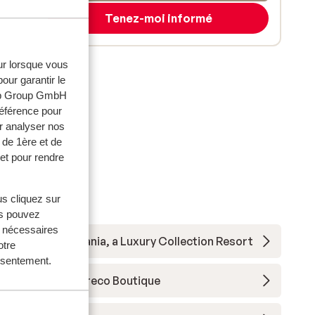
Tenez-moi informé
eur lorsque vous
our garantir le
web Group GmbH
référence pour
r analyser nos
 de 1ère et de
et pour rendre
us cliquez sur
us pouvez
s nécessaires
Domes Zeen Chania, a Luxury Collection Resort
otre
onsentement.
Hôtel Palazzo Greco Boutique