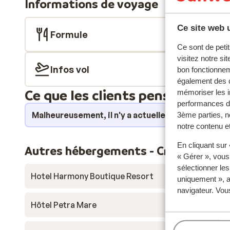
Informations de voyage
spacieuses disposent d'un balcon ou d'une terrasse, 
une vue sur la mer ou un magnifique coucher de soleil
Ce site web u
seul, cet hébergement de luxe propose une option ad
Formule
Commencez la journée avec un délicieux petit-déjeuner
Ce sont de petit
extérieure pour un rafraîchissement, ou travaillez vot
visitez notre si
Le personnel attentionné veillera à ce que vous vous
Infos vol
bon fonctionnem
puissiez vraiment vous détendre.
également des c
Ce que les clients pensent
mémoriser les i
performances de
Malheureusement, il n'y a actuellement aucun avi
3ème parties, n
notre contenu et
En cliquant sur
Autres hébergements - Crète
« Gérer », vous
sélectionner le
Hotel Harmony Boutique Resort
uniquement », a
navigateur. Vou
Hôtel Petra Mare