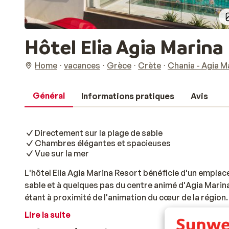
Hôtel Elia Agia Marina
Home
vacances
Grèce
Crète
Chania - Agia M
Général
Informations pratiques
Avis
Directement sur la plage de sable
Chambres élégantes et spacieuses
Vue sur la mer
L'hôtel Elia Agia Marina Resort bénéficie d'un emplac
sable et à quelques pas du centre animé d'Agia Marin
étant à proximité de l'animation du cœur de la région
arriverez dans la charmante ville de Chania, où des bâ
Lire la suite
pittoresques et des terrasses accueillantes vous a