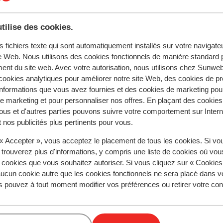
parfaites pour terminer la journée avec
. Que vous voyagiez en couple, en famille ou
tilise des cookies.
aptée à chaque type de voyageur.
, plongez dans la piscine intérieure ou
s fichiers texte qui sont automatiquement installés sur votre navigat
re condition physique à la salle de sport.
te Web. Nous utilisons des cookies fonctionnels de manière standard p
 sentiez immédiatement chez vous et
ent du site web. Avec votre autorisation, nous utilisons chez Sun
ookies analytiques pour améliorer notre site Web, des cookies de p
nformations que vous avez fournies et des cookies de marketing pou
 marketing et pour personnaliser nos offres. En plaçant des cookies
s pour cet hébergement.
ous et d'autres parties pouvons suivre votre comportement sur Intern
 nos publicités plus pertinents pour vous.
 « Accepter », vous acceptez le placement de tous les cookies. Si vo
 trouverez plus d'informations, y compris une liste de cookies où vo
s cookies que vous souhaitez autoriser. Si vous cliquez sur « Cookie
Bio Beach Boutique Hôtel - Réservé aux adultes
ucun cookie autre que les cookies fonctionnels ne sera placé dans v
s pouvez à tout moment modifier vos préférences ou retirer votre c
Appartements Iperion Beach