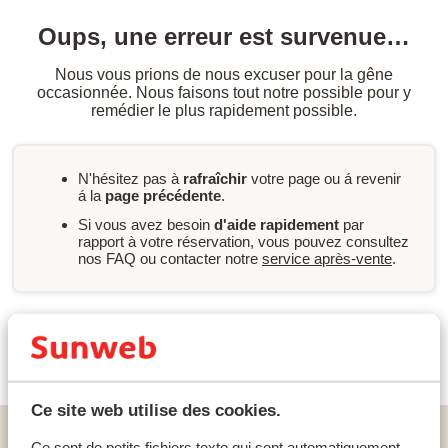
Oups, une erreur est survenue…
Nous vous prions de nous excuser pour la gêne
occasionnée. Nous faisons tout notre possible pour y
remédier le plus rapidement possible.
N'hésitez pas à
rafraîchir
votre page ou á revenir
á la
page précédente
.
Si vous avez besoin
d'aide rapidement
par
rapport à votre réservation, vous pouvez consultez
nos FAQ ou contacter notre
service après-vente
.
Nouvelle recherche
Ce site web utilise des cookies.
Home
vacances
Grèce
Crète
Chania - Gerani
Ce sont de petits fichiers texte qui sont automatiquement