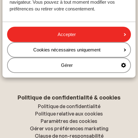
navigateur. Vous pouvez à tout moment modifier vos
Hurghada
préférences ou retirer votre consentement.
Hammamet
Hersonissos
Accepter
À propos de Sunweb
Cookies nécessaires uniquement
À propos de Sunweb
Tourisme responsable
Gérer
Presse & médias
Déclaration d'accessibilité
Politique de confidentialité & cookies
Politique de confidentialité
Politique relative aux cookies
Paramètres des cookies
Gérer vos préférences marketing
Clause de non-responsabilité