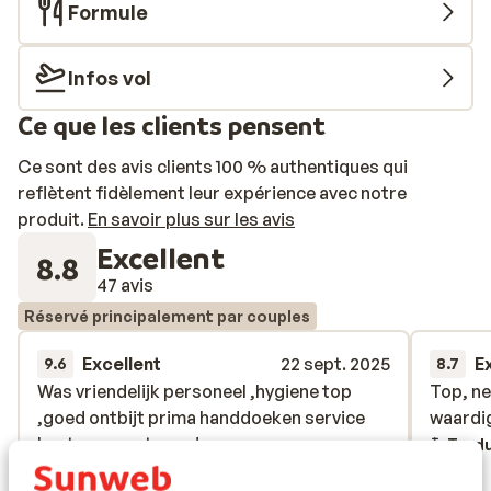
Formule
locales et internationales. Savourez votre repas dans
un cadre unique avec vue! Vous en profiterez
également depuis votre chambre ou le centre de bien-
Infos vol
être. Oubliez le quotidien et profitez d'un massage
Ce que les clients pensent
relaxant, faites du yoga ou détendez-vous dans le
sauna. Vous pourrez également profiter de la piscine
Ce sont des avis clients 100 % authentiques qui
ou emprunter la navette (payante) pour la plage situé au
reflètent fidèlement leur expérience avec notre
pied de la montagne. Séjour zen en perspective!
produit.
En savoir plus sur les avis
Excellent
8.8
47 avis
Réservé principalement par couples
Excellent
22 sept. 2025
E
9.6
8.7
Was vriendelijk personeel ,hygiene top
Was vriendelijk personeel ,hygiene top
Top, ne
Top, ne
,goed ontbijt prima handdoeken service
,goed ontbijt prima handdoeken service
waardi
waardi
kortom zeer tevreden
kortom zeer tevreden
Tradu
Traduire en français (FR)