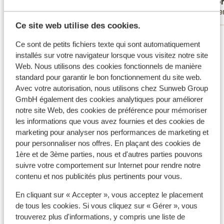
Richard
Ano
Amis
Pare
Ce site web utilise des cookies.
Voir tous les 47 avis
Ce sont de petits fichiers texte qui sont automatiquement
installés sur votre navigateur lorsque vous visitez notre site
Autres hébergements - Crète
Web. Nous utilisons des cookies fonctionnels de manière
standard pour garantir le bon fonctionnement du site web.
Avec votre autorisation, nous utilisons chez Sunweb Group
Hotel Harmony Boutique Resort
GmbH également des cookies analytiques pour améliorer
notre site Web, des cookies de préférence pour mémoriser
Bio Beach Boutique Hôtel - Réservé aux adultes
les informations que vous avez fournies et des cookies de
marketing pour analyser nos performances de marketing et
pour personnaliser nos offres. En plaçant des cookies de
Hôtel Petra Mare
1ère et de 3ème parties, nous et d'autres parties pouvons
suivre votre comportement sur Internet pour rendre notre
Appartements Iperion Beach
contenu et nos publicités plus pertinents pour vous.
En cliquant sur « Accepter », vous acceptez le placement
Hôtel Palazzo Greco Boutique
de tous les cookies. Si vous cliquez sur « Gérer », vous
trouverez plus d'informations, y compris une liste de