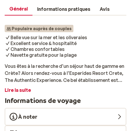
Général
Informations pratiques
Avis
Populaire auprès de couples
Belle vue sur la mer et les oliveraies
Excellent service & hospitalité
Chambres confortables
Navette gratuite pour la plage
Vous êtes à la recherche d’un séjour haut de gamme en
Crète? Alors rendez-vous à l’Esperides Resort Crete,
The Authentic Experience. Ce bel établissement est
situé au sommet d’une colline, à 800 mètres d’altitude.
Lire la suite
Vous aurez donc une vue imprenable sur la mer Égée,
Informations de voyage
les oliveraies et le village pittoresque de Koutouloufari.
Vous séjournerez dans de jolies chambres bien
équipées, et profiterez chaque matin d'un bon petit-
À noter
déjeuner. Si vous réservez le dîner, vous aurez
l'occasion de déguster de délicieuses spécialités