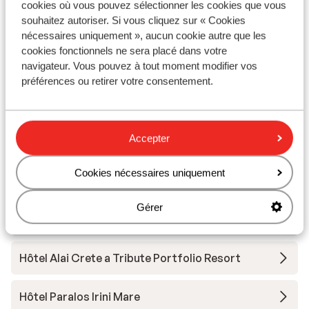
cookies où vous pouvez sélectionner les cookies que vous
Hôtel Happy Cretan Suites
souhaitez autoriser. Si vous cliquez sur « Cookies
nécessaires uniquement », aucun cookie autre que les
Stella Island Resort & Spa - adults only
cookies fonctionnels ne sera placé dans votre
navigateur. Vous pouvez à tout moment modifier vos
préférences ou retirer votre consentement.
Stella Palace Aqua Park Resort
Domes Noruz Chania, Autograph Collection -
Accepter
adult only
Cookies nécessaires uniquement
Domes Zeen Chania, a Luxury Collection Resort
Gérer
Hôtel Nana Golden Beach
Hôtel Alai Crete a Tribute Portfolio Resort
Hôtel Paralos Irini Mare