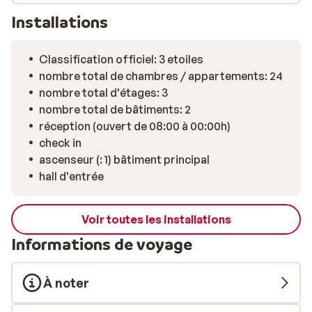
régulièrement le théâtre de soirées conviviales, parfois
Installations
organisées. Les chambres modernes sont spacieuses,
confortablement aménagées, et méritent qu’on s’y
Classification officiel: 3 etoiles
attarde. Le balcon privé vaut lui aussi le détour: chaque
nombre total de chambres / appartements: 24
balcon offre une vue imprenable sur la piscine ou les
nombre total d'étages: 3
environs. Voilà ce que des vacances devraient toujours
nombre total de bâtiments: 2
être.
réception (ouvert de 08:00 à 00:00h)
check in
ascenseur (: 1) bâtiment principal
hall d'entrée
Voir toutes les installations
Informations de voyage
À noter