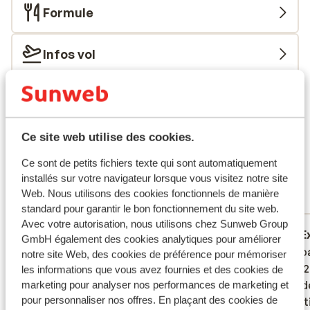
Formule
Infos vol
Ce que les clients pensent
Ce sont des avis clients 100 % authentiques qui
reflètent fidèlement leur expérience avec notre
Ce site web utilise des cookies.
produit.
En savoir plus sur les avis
Excellent
Ce sont de petits fichiers texte qui sont automatiquement
8.9
installés sur votre navigateur lorsque vous visitez notre site
51 avis
Web. Nous utilisons des cookies fonctionnels de manière
Réservé principalement par couples
standard pour garantir le bon fonctionnement du site web.
Avec votre autorisation, nous utilisons chez Sunweb Group
Excellent
29 juin 2026
E
8.6
8.3
GmbH également des cookies analytiques pour améliorer
Kleinschalig, gezellig, vriendelijk personeel
Kleinschalig, gezellig, vriendelijk personeel
De appa
De appa
notre site Web, des cookies de préférence pour mémoriser
en op loopafstand van strand en
en op loopafstand van strand en
2008/20
2008/20
les informations que vous avez fournies et des cookies de
restaurants.
restaurants.
veroude
veroude
marketing pour analyser nos performances de marketing et
pour personnaliser nos offres. En plaçant des cookies de
beste t
beste t
Traduire en français (FR)