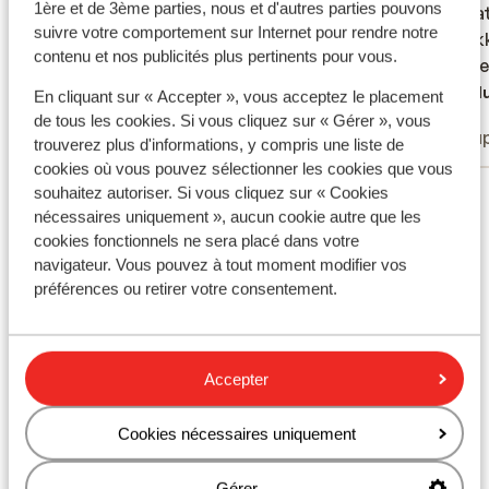
1ère et de 3ème parties, nous et d'autres parties pouvons
renova
renova
suivre votre comportement sur Internet pour rendre notre
zijn di
zijn di
contenu et nos publicités plus pertinents pour vous.
climate
climate
comple
Tradu
En cliquant sur « Accepter », vous acceptez le placement
Anonyme
E.W
gehoud
de tous les cookies. Si vous cliquez sur « Gérer », vous
Couples
Coup
er alle
trouverez plus d'informations, y compris une liste de
cookies où vous pouvez sélectionner les cookies que vous
Voir tous les 51 avis
souhaitez autoriser. Si vous cliquez sur « Cookies
nécessaires uniquement », aucun cookie autre que les
Emplacement
cookies fonctionnels ne sera placé dans votre
navigateur. Vous pouvez à tout moment modifier vos
préférences ou retirer votre consentement.
Afficher sur la carte
Accepter
Cookies nécessaires uniquement
À proximité
Gérer