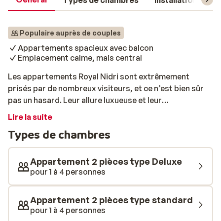
Types de chambres
Installations
Populaire auprès de couples
Appartements spacieux avec balcon
Emplacement calme, mais central
Les appartements Royal Nidri sont extrêmement
prisés par de nombreux visiteurs, et ce n’est bien sûr
pas un hasard. Leur allure luxueuse et leur
emplacement idéal ne sont que quelques-uns des
Lire la suite
atouts qui séduisent les vacanciers. La superbe plage
Types de chambres
se trouve à seulement 50 mètres, un cadre parfait pour
profiter pleinement du soleil grec. D’un autre côté, le
centre animé de Nidri est à peine à 300 mètres, offrant
Appartement 2 pièces type Deluxe
une ambiance vivante à deux pas. Vous séjournez donc
pour 1 à 4 personnes
dans un endroit calme et reposant, tout en ayant
l’animation à portée de main. Le meilleur des deux
Appartement 2 pièces type standard
mondes, en somme. La piscine est idéale pour se
pour 1 à 4 personnes
rafraîchir, et le pool-bar adjacent devient