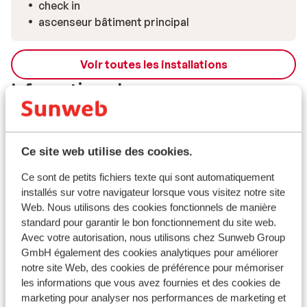
check in
ascenseur bâtiment principal
Voir toutes les installations
Informations de voyage
Formule
Ce site web utilise des cookies.
Infos vol
Ce sont de petits fichiers texte qui sont automatiquement
installés sur votre navigateur lorsque vous visitez notre site
Ce que les clients pensent
Web. Nous utilisons des cookies fonctionnels de manière
Ce sont des avis clients 100 % authentiques qui
standard pour garantir le bon fonctionnement du site web.
Avec votre autorisation, nous utilisons chez Sunweb Group
reflètent fidèlement leur expérience avec notre
GmbH également des cookies analytiques pour améliorer
produit.
En savoir plus sur les avis
notre site Web, des cookies de préférence pour mémoriser
Excellent
9
les informations que vous avez fournies et des cookies de
62 avis
marketing pour analyser nos performances de marketing et