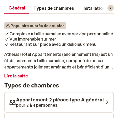
Général
Types de chambres
Installations
Populaire auprès de couples
Complexe à taille humaine avec service personnalisé
Vue imprenable sur mer
Restaurant sur place avec un délicieux menu
Athesis Hôtel Appartements (anciennement Iris) est un
établissement à taille humaine, composé de beaux
appartements joliment aménagés et bénéficiant d’un
emplacement paisible. Depuis ici, vous profitez d’une
Lire la suite
vue superbe sur la mer et sur les voiliers qui flottent
Types de chambres
tranquillement à l’horizon. Vous rejoignez à votre
rythme le centre animé de Nidri, situé à distance de
marche et facilement accessible. Le complexe est
Appartement 2 pièces type A général
depuis de nombreuses années tenu par des
pour 2 à 4 personnes
propriétaires chaleureux et attentionnés, qui vous
accueillent toujours avec le sourire. Ils savent créer une