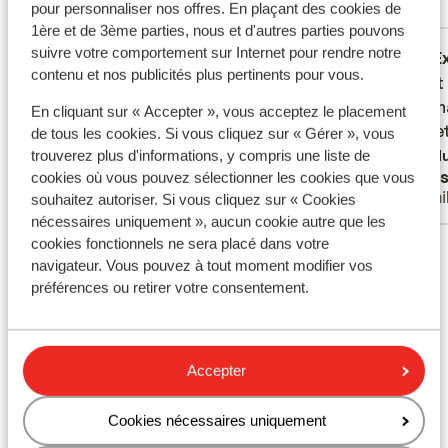
pour personnaliser nos offres. En plaçant des cookies de
Réservé principalement par couples
1ère et de 3ème parties, nous et d'autres parties pouvons
suivre votre comportement sur Internet pour rendre notre
Excellent
il y a 2 semaines
E
8.1
9.5
contenu et nos publicités plus pertinents pour vous.
Lekker rustig, maar wel op loop afstand
Lekker rustig, maar wel op loop afstand
Mysigt 
Mysigt 
van de boulevard. Verder gezellig.
van de boulevard. Verder gezellig.
persona
persona
En cliquant sur « Accepter », vous acceptez le placement
Gastvrije mensen, en goede bedden
Gastvrije mensen, en goede bedden
hotelle
hotelle
de tous les cookies. Si vous cliquez sur « Gérer », vous
Traduire en français (FR)
Tradu
trouverez plus d'informations, y compris une liste de
Martijn
Jess
cookies où vous pouvez sélectionner les cookies que vous
Parents solos
Fami
souhaitez autoriser. Si vous cliquez sur « Cookies
nécessaires uniquement », aucun cookie autre que les
cookies fonctionnels ne sera placé dans votre
Voir tous les 62 avis
navigateur. Vous pouvez à tout moment modifier vos
Emplacement
préférences ou retirer votre consentement.
Accepter
Afficher sur la carte
Cookies nécessaires uniquement