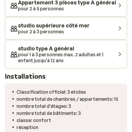
Appartement 3 pièces type A général
véritable ambiance de vacances et partager de
pour 2 à 5 personnes
précieux conseils sur la région. Après une journée
d’excursion, la poolbar vous attend pour une petite
studio supérieure côté mer
restauration, quelques snacks ou un rafraîchissement
pour 2 à 3 personnes
bien frais. De quoi terminer la journée en beauté.
studio type A général
pour 1 à 3 personnes max. 2 adultes et 1
enfant jusqu'à 12 ans
Installations
Classification officiel: 3 etoiles
nombre total de chambres / appartements: 15
nombre total d'étages: 3
nombre total de bâtiments: 3
classe: confort
réception