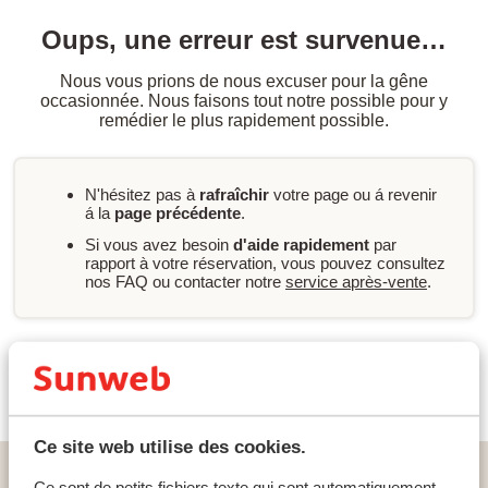
Oups, une erreur est survenue…
Nous vous prions de nous excuser pour la gêne
occasionnée. Nous faisons tout notre possible pour y
remédier le plus rapidement possible.
N'hésitez pas à
rafraîchir
votre page ou á revenir
á la
page précédente
.
Si vous avez besoin
d'aide rapidement
par
rapport à votre réservation, vous pouvez consultez
nos FAQ ou contacter notre
service après-vente
.
Nouvelle recherche
Ce site web utilise des cookies.
Home
vacances
Grèce
Lesbos
Molivos (Eftalou)
Ce sont de petits fichiers texte qui sont automatiquement