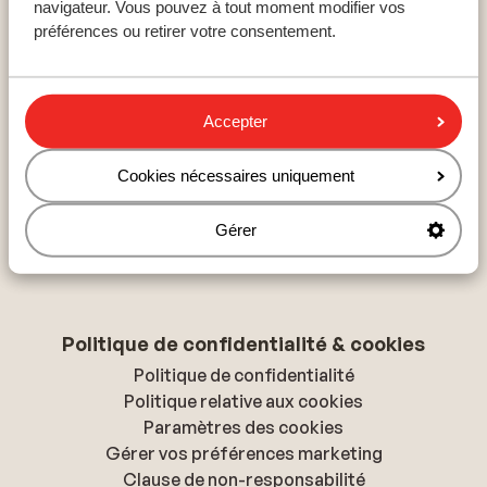
navigateur. Vous pouvez à tout moment modifier vos
Hurghada
préférences ou retirer votre consentement.
Hammamet
Hersonissos
Accepter
À propos de Sunweb
Cookies nécessaires uniquement
À propos de Sunweb
Tourisme responsable
Gérer
Presse & médias
Déclaration d'accessibilité
Politique de confidentialité & cookies
Politique de confidentialité
Politique relative aux cookies
Paramètres des cookies
Gérer vos préférences marketing
Clause de non-responsabilité