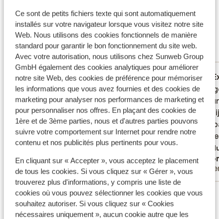
Ce que les clients pensent
Ce sont de petits fichiers texte qui sont automatiquement
Ce sont des avis clients 100 % authentiques qui
installés sur votre navigateur lorsque vous visitez notre site
reflètent fidèlement leur expérience avec notre
Web. Nous utilisons des cookies fonctionnels de manière
produit.
En savoir plus sur les avis
standard pour garantir le bon fonctionnement du site web.
Réservé principalement par couples
Avec votre autorisation, nous utilisons chez Sunweb Group
GmbH également des cookies analytiques pour améliorer
Excellent
19 août 2025
E
8.4
8.8
notre site Web, des cookies de préférence pour mémoriser
Prima hotel en vriendelijk personeel. Zou
Prima hotel en vriendelijk personeel. Zou
Prettig
Prettig
les informations que vous avez fournies et des cookies de
marketing pour analyser nos performances de marketing et
een 9 zijn als er op de kamers niet gerookt
een 9 zijn als er op de kamers niet gerookt
restaur
restaur
pour personnaliser nos offres. En plaçant des cookies de
mag worden. En honden bij het zwembad
mag worden. En honden bij het zwembad
dichtbi
dichtbi
1ère et de 3ème parties, nous et d'autres parties pouvons
dat is niet acceptabel
dat is niet acceptabel
zwembad
zwembad
suivre votre comportement sur Internet pour rendre notre
wel. W
wel. W
Traduire en français (FR)
contenu et nos publicités plus pertinents pour vous.
Tradu
Anonyme
Ano
En cliquant sur « Accepter », vous acceptez le placement
Couples
Pare
de tous les cookies. Si vous cliquez sur « Gérer », vous
trouverez plus d'informations, y compris une liste de
Voir tous les 7 avis
cookies où vous pouvez sélectionner les cookies que vous
souhaitez autoriser. Si vous cliquez sur « Cookies
nécessaires uniquement », aucun cookie autre que les