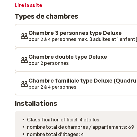
détendues. Tout est à portée de main, de la mer aux 
Lire la suite
L’hôtel présente un style moderne et lumineux, agré
Types de chambres
décoration. Les chambres, confortables, disposent d
petite taille, l’établissement offre une ambiance con
savourer des buffets variés au restaurant, avec des p
Chambre 3 personnes type Deluxe
convivial propose des boissons rafraîchissantes tout 
pour 2 à 4 personnes max. 3 adultes et 1 enfant j
également à disposition pour se détendre et se rafraî
est facile de partir en excursion dans les environs. 
Chambre double type Deluxe
de Litochoro ou aventurez-vous dans la nature vers 
pour 2 personnes
Chambre familiale type Deluxe (Quadru
pour 2 à 4 personnes
Installations
Classification officiel: 4 etoiles
nombre total de chambres / appartements: 69
nombre total d'étages: 4