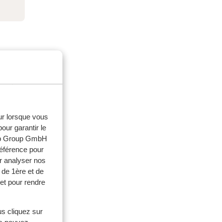
eur lorsque vous
our garantir le
web Group GmbH
référence pour
r analyser nos
 de 1ère et de
et pour rendre
milles
us cliquez sur