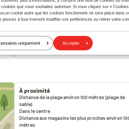
 trouverez plus d'informations, y compris une liste de cookies où vo
aines
Excellent
il y a 2 sem
9.6
s cookies que vous souhaitez autoriser. Si vous cliquez sur « Cookie
Jättefint hotell & resmål. Det var Endast den inled
Jättefint hotell & resmål. Det var Endast den inled
ucun cookie autre que les cookies fonctionnels ne sera placé dans v
digt
digt
transfern från flygplats till hotell som var dåligt sk
transfern från flygplats till hotell som var dåligt sk
s pouvez à tout moment modifier vos préférences ou retirer votre c
i
i
Traduire en français (FR)
on
on
cessaires uniquement
Accepter
Svensk familj
Familles
À proximité
Distance de la plage environ 100 mètres (plage de
sable)
Dans le centre
Distance aux magasins les plus proches environ 10
mètres