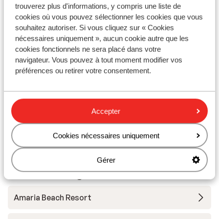
trouverez plus d'informations, y compris une liste de
cookies où vous pouvez sélectionner les cookies que vous
souhaitez autoriser. Si vous cliquez sur « Cookies
À proximité
nécessaires uniquement », aucun cookie autre que les
Distance de la plage environ 250 mètres (plage de
cookies fonctionnels ne sera placé dans votre
galets)
navigateur. Vous pouvez à tout moment modifier vos
À la périphérie
préférences ou retirer votre consentement.
Distance de l'aéroport environ 12 kilomètres
Distance jusqu'à l'arrêt de bus environ 25 mètres
Distance à la supérette la plus proche environ 250
Accepter
mètres
Distance au restaurant le plus proche environ 150
Cookies nécessaires uniquement
mètres
Gérer
Autres hébergements - Santorin
Amaria Beach Resort