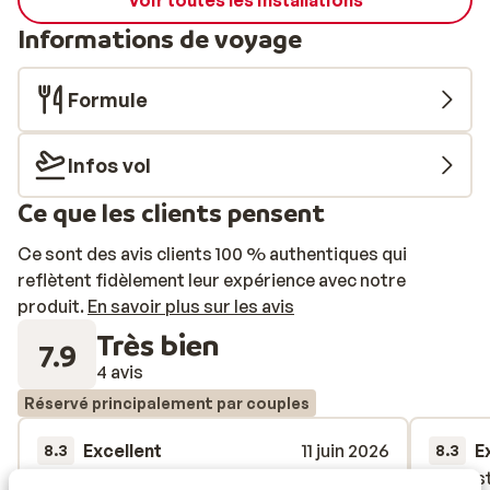
Voir toutes les installations
Informations de voyage
Formule
Infos vol
Ce que les clients pensent
Ce sont des avis clients 100 % authentiques qui
reflètent fidèlement leur expérience avec notre
produit.
En savoir plus sur les avis
Très bien
7.9
4 avis
Réservé principalement par couples
Excellent
11 juin 2026
E
8.3
8.3
Mooi kleinschalig hotel op rustige plek.
Mooi kleinschalig hotel op rustige plek.
Fantas
Fantas