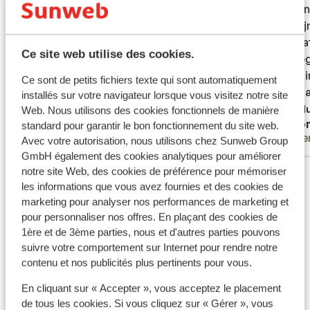
Aardige eigenaar en personeel. Lekker
Aardige eigenaar en personeel. Lekker
schoon.
schoon.
eten in het bijbehorende restaurant
eten in het bijbehorende restaurant
Hele fi
Hele fi
met wat
met wat
Traduire en français (FR)
Ce site web utilise des cookies.
afgeleg
afgeleg
(Akroti
(Akroti
Ce sont de petits fichiers texte qui sont automatiquement
allemaa
allemaa
installés sur votre navigateur lorsque vous visitez notre site
verhoud
Tradu
Web. Nous utilisons des cookies fonctionnels de manière
Heerlijke vakantie
Ano
raadzaa
standard pour garantir le bon fonctionnement du site web.
Couples
Pare
Avec votre autorisation, nous utilisons chez Sunweb Group
GmbH également des cookies analytiques pour améliorer
notre site Web, des cookies de préférence pour mémoriser
Voir tous les 4 avis
les informations que vous avez fournies et des cookies de
Emplacement
marketing pour analyser nos performances de marketing et
pour personnaliser nos offres. En plaçant des cookies de
1ère et de 3ème parties, nous et d'autres parties pouvons
suivre votre comportement sur Internet pour rendre notre
contenu et nos publicités plus pertinents pour vous.
Afficher sur la carte
En cliquant sur « Accepter », vous acceptez le placement
de tous les cookies. Si vous cliquez sur « Gérer », vous