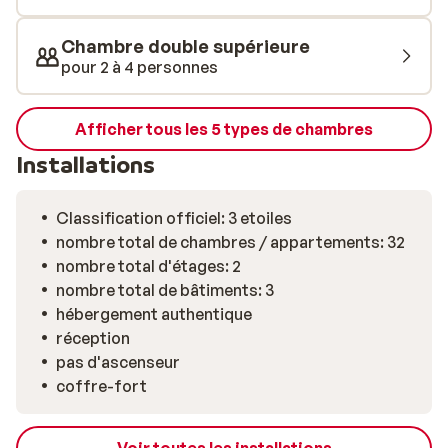
au dîner à la carte, chaque repas devient ici une
véritable expérience culinaire. Mathios Village allie
Chambre double supérieure
confort, hospitalité grecque et beauté naturelle de
pour 2 à 4 personnes
Santorin, pour des vacances inoubliables.
Afficher tous les 5 types de chambres
Installations
Classification officiel: 3 etoiles
nombre total de chambres / appartements: 32
nombre total d'étages: 2
nombre total de bâtiments: 3
hébergement authentique
réception
pas d'ascenseur
coffre-fort