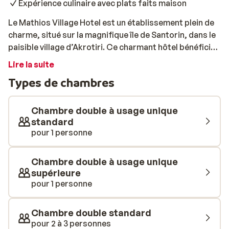
Expérience culinaire avec plats faits maison
Le Mathios Village Hotel est un établissement plein de
charme, situé sur la magnifique île de Santorin, dans le
paisible village d’Akrotiri. Ce charmant hôtel bénéficie
d’un emplacement privilégié, à proximité de la célèbre
Lire la suite
Red Beach et à quelques pas de la célèbre Caldeira,
Types de chambres
offrant une vue spectaculaire sur la mer Égée. Entouré
de jardins verdoyants, le Mathios Village propose une
expérience grecque authentique dans un cadre unique.
Chambre double à usage unique
L’hôtel met tout en œuvre pour favoriser la détente,
standard
pour 1 personne
avec deux piscines rafraîchissantes, des transats
confortables et des chambres décorées dans un style
traditionnel, tout en offrant le confort moderne.
Chambre double à usage unique
Chaque chambre dispose d’un balcon ou d’une
supérieure
terrasse, parfait pour admirer les superbes couchers
pour 1 personne
de soleil. Au restaurant, vous savourerez les délices de
la cuisine grecque, avec des plats faits maison à base
Chambre double standard
de produits frais et locaux. Du petit-déjeuner copieux
pour 2 à 3 personnes