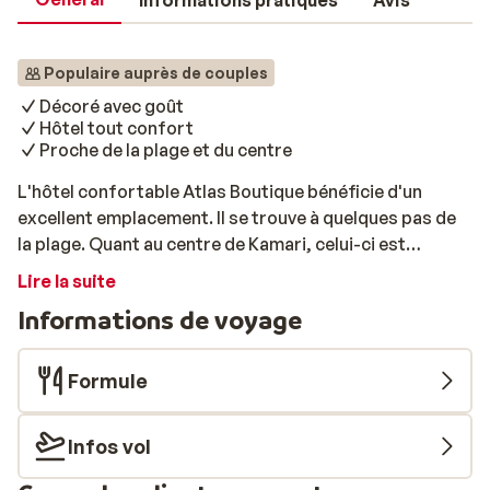
Informations pratiques
Avis
Populaire auprès de couples
Décoré avec goût
Hôtel tout confort
Proche de la plage et du centre
L'hôtel confortable Atlas Boutique bénéficie d'un
excellent emplacement. Il se trouve à quelques pas de
la plage. Quant au centre de Kamari, celui-ci est
accessible en cinq minutes de marche environ. Les
Lire la suite
chambres spacieuses et lumineuses sont décorées
Informations de voyage
dans un style moderne. Le blanc est la couleur
majoritaire, à l'exception de la tête de lit qui est
colorée. Les touches de blanc se retrouvent jusque sur
Formule
les transats, en bord de piscine. Sirotez ensuite un
cocktail au bar de la piscine!
Infos vol