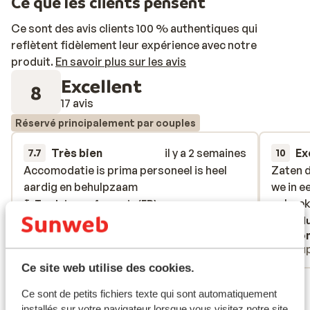
Ce que les clients pensent
Ce sont des avis clients 100 % authentiques qui
reflètent fidèlement leur expérience avec notre
produit.
En savoir plus sur les avis
Excellent
8
17 avis
Réservé principalement par couples
Très bien
il y a 2 semaines
Ex
7.7
10
Accomodatie is prima personeel is heel
Accomodatie is prima personeel is heel
Zaten d
Zaten d
aardig en behulpzaam
aardig en behulpzaam
we in e
we in e
geboekt
geboekt
Traduire en français (FR)
Tradu
Richard
Ano
Couples
Coup
Ce site web utilise des cookies.
Voir tous les 17 avis
Ce sont de petits fichiers texte qui sont automatiquement
installés sur votre navigateur lorsque vous visitez notre site