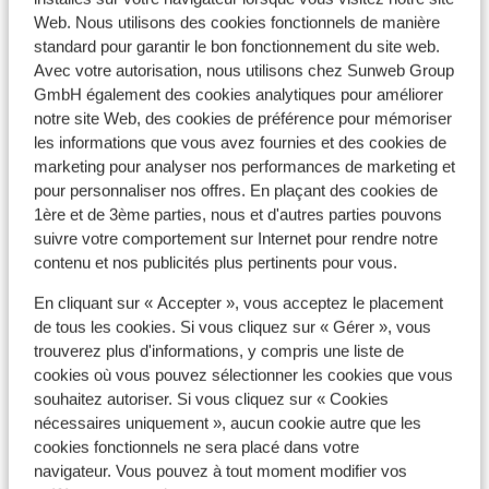
Autres hébergements - Santorin
Web. Nous utilisons des cookies fonctionnels de manière
standard pour garantir le bon fonctionnement du site web.
Avec votre autorisation, nous utilisons chez Sunweb Group
Amaria Beach Resort
GmbH également des cookies analytiques pour améliorer
notre site Web, des cookies de préférence pour mémoriser
Appartements Olympic Villas - Réservé aux
les informations que vous avez fournies et des cookies de
adultes
marketing pour analyser nos performances de marketing et
pour personnaliser nos offres. En plaçant des cookies de
1ère et de 3ème parties, nous et d'autres parties pouvons
Hôtel et appartements Aegean Plaza
suivre votre comportement sur Internet pour rendre notre
contenu et nos publicités plus pertinents pour vous.
Hôtel Kamari Beach
En cliquant sur « Accepter », vous acceptez le placement
de tous les cookies. Si vous cliquez sur « Gérer », vous
Aegean View
trouverez plus d'informations, y compris une liste de
cookies où vous pouvez sélectionner les cookies que vous
souhaitez autoriser. Si vous cliquez sur « Cookies
Hôtel La Mer Deluxe & Spa - adults only
nécessaires uniquement », aucun cookie autre que les
cookies fonctionnels ne sera placé dans votre
Appartement Sellada
navigateur. Vous pouvez à tout moment modifier vos