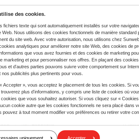
tilise des cookies.
s fichiers texte qui sont automatiquement installés sur votre navigat
te Web. Nous utilisons des cookies fonctionnels de manière standard p
ent du site web. Avec votre autorisation, nous utilisons chez Sun
ookies analytiques pour améliorer notre site Web, des cookies de p
nformations que vous avez fournies et des cookies de marketing pou
 marketing et pour personnaliser nos offres. En plaçant des cookies
ous et d'autres parties pouvons suivre votre comportement sur Intern
 nos publicités plus pertinents pour vous.
tent fidèlement leur expérience avec notre produit.
 « Accepter », vous acceptez le placement de tous les cookies. Si vo
 trouverez plus d'informations, y compris une liste de cookies où vo
s cookies que vous souhaitez autoriser. Si vous cliquez sur « Cookie
ucun cookie autre que les cookies fonctionnels ne sera placé dans v
Réservé principalement par c
s pouvez à tout moment modifier vos préférences ou retirer votre c
 2026
Excellent
19 juin
10
uwe
uwe
Zeer schoon en netjes, ontbijtbuffet was top, iede
Zeer schoon en netjes, ontbijtbuffet was top, iede
cessaires uniquement
Accepter
dag veel variatie
dag veel variatie