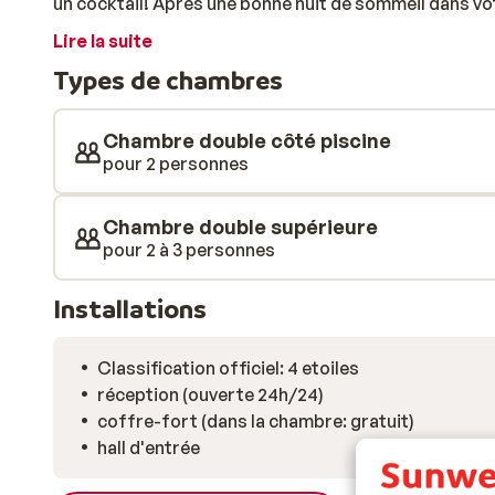
un cocktail! Après une bonne nuit de sommeil dans vo
déjeuner copieux vous attendra. Envie de brûler des c
Lire la suite
Profitez ensuite d'un soin du visage au spa de l'Aegea
Types de chambres
boulevard animé ou sur la plage de Kamari. A moins d
nombreux commerces et de belles tavernes. Profitez 
Chambre double côté piscine
pour 2 personnes
Chambre double supérieure
pour 2 à 3 personnes
Installations
Classification officiel: 4 etoiles
réception (ouverte 24h/24)
coffre-fort (dans la chambre: gratuit)
hall d'entrée