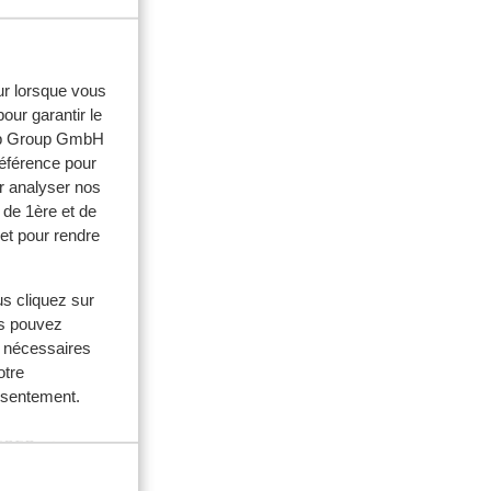
eur lorsque vous
our garantir le
web Group GmbH
référence pour
r analyser nos
 de 1ère et de
et pour rendre
us cliquez sur
us pouvez
s nécessaires
otre
ouples
onsentement.
 2026
re
re