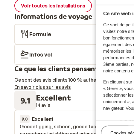
Voir toutes les installations
Ce site web u
Informations de voyage
Ce sont de petit
visitez notre si
Formule
bon fonctionnem
également des c
mémoriser les i
Infos vol
performances de
3ème parties, n
Ce que les clients pensent
notre contenu et
Ce sont des avis clients 100 % authentiques qui reflè
En cliquant sur
En savoir plus sur les avis
« Gérer », vous
Excellent
sélectionner le
9.1
uniquement », a
14 avis
navigateur. Vou
Excellent
3 juil.
9.0
Goede ligging, schoon, goede faciliteiten, vrij nie
Goede ligging, schoon, goede faciliteiten, vrij nie
Gérer
Cookies né
en moderne inrichting met vriendelijk personeel!
en moderne inrichting met vriendelijk personeel!