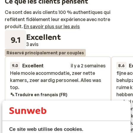
Ce que les clients pensent
Commencez votre journée par un délicieux petit-
déjeuner au restaurant buffet, où vous pourrez
Ce sont des avis clients 100 % authentiques qui
également savourer le soir des plats méditerranéens et
reflètent fidèlement leur expérience avec notre
des spécialités de la mer. Pour une pause bien-être,
produit.
En savoir plus sur les avis
profitez des nombreuses piscines, du centre de
Excellent
9.1
fitness ou du plage privée équipée de transats et
3 avis
parasols. Les activités nautiques à proximité, le centre
Réservé principalement par couples
de plongée, ainsi que des loisirs comme l’équitation ou
la pêche, apporteront une touche d’aventure à vos
Excellent
il y a 2 semaines
E
9.0
8.6
vacances à Santorin.
Hele mooie accommodatie, zeer nette
Hele mooie accommodatie, zeer nette
fijne a
fijne a
kamers, zeer aardig personeel. Alles was
kamers, zeer aardig personeel. Alles was
behulpz
behulpz
top.
top.
ruime 
ruime 
hebben 
hebben 
Traduire en français (FR)
nadeel 
nadeel 
morgens
morgens
gebruik
gebruik
het koe
Tradu
Anonyme
Ano
Ce site web utilise des cookies.
ontbijt