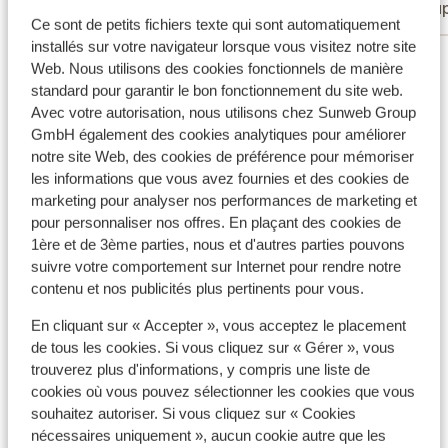
Couples
Coup
Ce sont de petits fichiers texte qui sont automatiquement
installés sur votre navigateur lorsque vous visitez notre site
Voir tous les 3 avis
Web. Nous utilisons des cookies fonctionnels de manière
standard pour garantir le bon fonctionnement du site web.
Autres hébergements - Santorin
Avec votre autorisation, nous utilisons chez Sunweb Group
GmbH également des cookies analytiques pour améliorer
notre site Web, des cookies de préférence pour mémoriser
Amaria Beach Resort
les informations que vous avez fournies et des cookies de
marketing pour analyser nos performances de marketing et
Appartements Olympic Villas - Réservé aux
pour personnaliser nos offres. En plaçant des cookies de
1ère et de 3ème parties, nous et d'autres parties pouvons
adultes
suivre votre comportement sur Internet pour rendre notre
contenu et nos publicités plus pertinents pour vous.
Hôtel et appartements Aegean Plaza
En cliquant sur « Accepter », vous acceptez le placement
de tous les cookies. Si vous cliquez sur « Gérer », vous
Hôtel Kamari Beach
trouverez plus d'informations, y compris une liste de
cookies où vous pouvez sélectionner les cookies que vous
Aegean View
souhaitez autoriser. Si vous cliquez sur « Cookies
nécessaires uniquement », aucun cookie autre que les