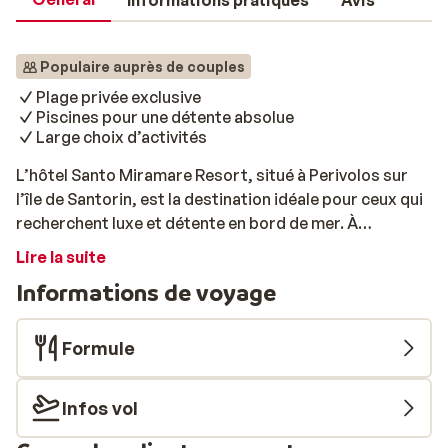
Informations pratiques
Avis
Populaire auprès de couples
Plage privée exclusive
Piscines pour une détente absolue
Large choix d’activités
L’hôtel Santo Miramare Resort, situé à Perivolos sur
l’île de Santorin, est la destination idéale pour ceux qui
recherchent luxe et détente en bord de mer. À
seulement 100 mètres d’une magnifique plage de sable
Lire la suite
privée, ce resort constitue un point de départ parfait
Informations de voyage
pour les amoureux du soleil comme pour les amateurs
d’aventure. Dans les environs, vous trouverez une
variété de restaurants, de beach bars et de
Formule
nombreuses options de divertissement, pour vivre
pleinement l’authenticité de Santorin. Le resort
Infos vol
propose des chambres modernes, lumineuses et
entièrement équipées, avec balcon ou véranda privés.