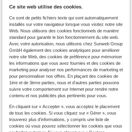
Autres hébergements - Zakynthos
Ce site web utilise des cookies.
(Zante)
Ce sont de petits fichiers texte qui sont automatiquement
installés sur votre navigateur lorsque vous visitez notre site
Avra Suites & Apartments
Web. Nous utilisons des cookies fonctionnels de manière
standard pour garantir le bon fonctionnement du site web.
Avec votre autorisation, nous utilisons chez Sunweb Group
Mon Repo Secret Suites
GmbH également des cookies analytiques pour améliorer
notre site Web, des cookies de préférence pour mémoriser
Lesante Cape – The Leading Hotels of the World
les informations que vous avez fournies et des cookies de
marketing pour analyser nos performances de marketing et
pour personnaliser nos offres. En plaçant des cookies de
Hôtel Contessina
1ère et de 3ème parties, nous et d'autres parties pouvons
suivre votre comportement sur Internet pour rendre notre
Suites Mon Repo
contenu et nos publicités plus pertinents pour vous.
En cliquant sur « Accepter », vous acceptez le placement
Appartements & Hôtel Dannas Boutique -
de tous les cookies. Si vous cliquez sur « Gérer », vous
Réservé aux adultes
trouverez plus d'informations, y compris une liste de
cookies où vous pouvez sélectionner les cookies que vous