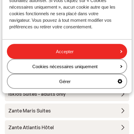
souhaitez autoriser. Si vous cliquez sur « Cookies
Appartements Erietta
nécessaires uniquement », aucun cookie autre que les
cookies fonctionnels ne sera placé dans votre
Lesante Blu – The Leading Hotels of the World -
navigateur. Vous pouvez à tout moment modifier vos
adults only
préférences ou retirer votre consentement.
Contessina Suites & Spa - réservé aux adultes
Accepter
Isola Concept
Cookies nécessaires uniquement
Agave Boutique Hôtel
Gérer
Iskios Suites - adults only
Zante Maris Suites
Zante Atlantis Hôtel