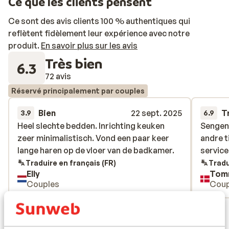
Ce que les clients pensent
d’une salle de bain privée.
Ce sont des avis clients 100 % authentiques qui
reflètent fidèlement leur expérience avec notre
produit.
En savoir plus sur les avis
Très bien
6.3
72 avis
Réservé principalement par couples
Bien
22 sept. 2025
T
3.9
6.9
Heel slechte bedden. Inrichting keuken
Heel slechte bedden. Inrichting keuken
Sengene
Sengene
zeer minimalistisch. Vond een paar keer
zeer minimalistisch. Vond een paar keer
andre t
andre t
lange haren op de vloer van de badkamer.
lange haren op de vloer van de badkamer.
service
service
Traduire en français (FR)
Tradu
Elly
Tom
Couples
Coup
Voir tous les 72 avis