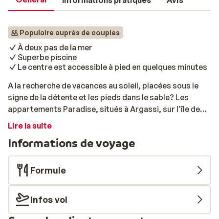
Informations pratiques
Avis
Populaire auprès de couples
À deux pas de la mer
Superbe piscine
Le centre est accessible à pied en quelques minutes
A la recherche de vacances au soleil, placées sous le
signe de la détente et les pieds dans le sable? Les
appartements Paradise, situés à Argassi, sur l’île de
Zante (Zakynthos), sont alors le choix idéal. Ils
Lire la suite
bénéficient d’un emplacement privilégié, directement
Informations de voyage
en bord de mer, avec une vue magnifique sur la mer
Ionienne. Le centre d’Argassi se trouve à seulement 500
mètres, avec ses restaurants, bars et boutiques à
Formule
découvrir à votre rythme. Les appartements Paradise
sont spacieux, confortablement aménagés et
Infos vol
disposent tous d’un balcon ou d’une terrasse avec vue
sur la mer, d’une kitchenette entièrement équipée et