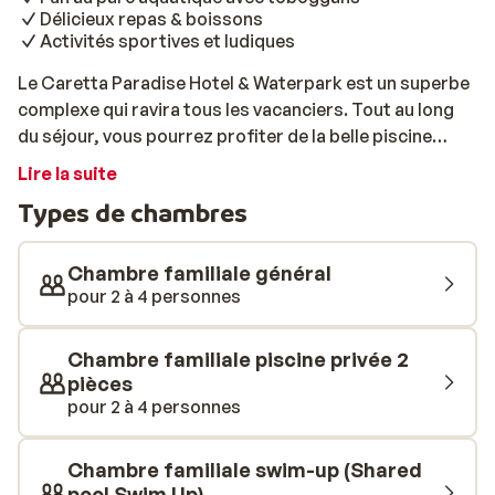
Délicieux repas & boissons
Activités sportives et ludiques
Le Caretta Paradise Hotel & Waterpark est un superbe
complexe qui ravira tous les vacanciers. Tout au long
du séjour, vous pourrez profiter de la belle piscine
extérieure et commander de délicieuses boissons au
Lire la suite
bar. Le soucis du quotidien seront bien loin! Pendant
Types de chambres
que vous profitez d’agréables moments de farniente,
les enfants s’amuseront au parc aquatique. Tous les
jours, vous dégusterez de bons petits plats au
Chambre familiale général
restaurant du complexe. Il y en aura pour tous les
pour 2 à 4 personnes
goûts! Si vous souhaitez profiter d’un agréable
moment en famille, un parc d’attraction (payant) se
Chambre familiale piscine privée 2
trouve juste à côté de l’hôtel. Bonnes vacances!
pièces
pour 2 à 4 personnes
Chambre familiale swim-up (Shared
pool Swim Up)