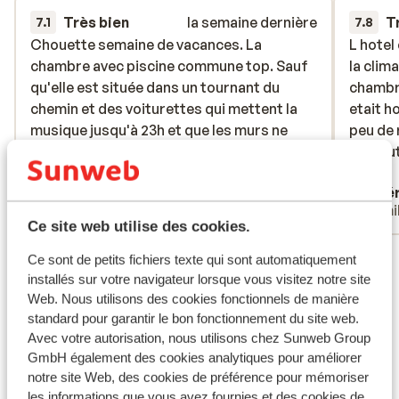
Très bien
la semaine dernière
T
7.1
7.8
Chouette semaine de vacances. La
Chouette semaine de vacances. La
L hotel
L hotel
chambre avec piscine commune top. Sauf
chambre avec piscine commune top. Sauf
la clim
la clim
qu'elle est située dans un tournant du
qu'elle est située dans un tournant du
chambre
chambre
chemin et des voiturettes qui mettent la
chemin et des voiturettes qui mettent la
etait ho
etait ho
musique jusqu'à 23h et que les murs ne
musique jusqu'à 23h et que les murs ne
peu de
peu de
sont pas épais. Literie correct sauf oreiller
sont pas épais. Literie correct sauf oreiller
surtout
surtout 
(épais et dur). Bruyant surtout par manque
(épais et dur)....
plus
positif
Sylvie
Valé
de Respect des vacanciers. L'hôtel devrait
parlent
Familles
Fami
le stipuler dans chaque chambre pour
état et
Ce site web utilise des cookies.
éviter le débordement. Pour un hôtel all in,
et sna
Voir tous les 48 avis
pas de bar dans la chambre. Honteux de
que les
Ce sont de petits fichiers texte qui sont automatiquement
voir beaucoup de monde remonter dans
11h (le 
installés sur votre navigateur lorsque vous visitez notre site
Emplacement
Web. Nous utilisons des cookies fonctionnels de manière
leur chambre avec des achats de boissons
Heureu
standard pour garantir le bon fonctionnement du site web.
venant des magasins à côté de l'hôtel.
disponi
Avec votre autorisation, nous utilisons chez Sunweb Group
Même pas de bouteille d'eau en chambre.
de serv
GmbH également des cookies analytiques pour améliorer
Juste un petit frigo vide. Les repas sont
change 
notre site Web, des cookies de préférence pour mémoriser
dans l'ensemble correct mais souvent
répétit
Afficher sur la carte
les informations que vous avez fournies et des cookies de