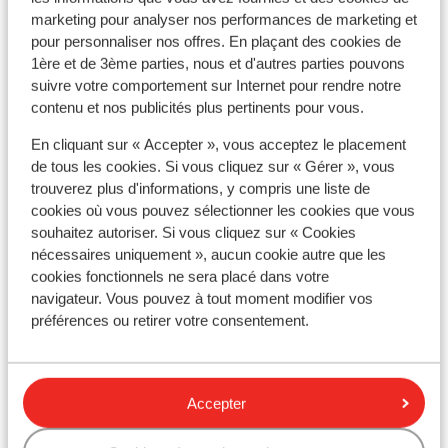
froid, viande dur et sèche. Plusieurs
matins.
marketing pour analyser nos performances de marketing et
restaurants, plusieurs piscines, ça laisse
sur rés
pour personnaliser nos offres. En plaçant des cookies de
plus d'espace. Piscine avec toboggan,
indien)
1ère et de 3ème parties, nous et d'autres parties pouvons
spray park, chouette. Dommage qu'il n'y ai
(10h30-
suivre votre comportement sur Internet pour rendre notre
pas de zone exprès pour les fumeurs. Les
parfait
À proximité
contenu et nos publicités plus pertinents pour vous.
gens a tout va partout... Désagréable pour
sécurit
Distance de la plage environ 400 mètres (plage de
En cliquant sur « Accepter », vous acceptez le placement
les non fumeurs ! La mer est en contrebas
voiture
galets, mobilier d'extérieur (payant): parasols,
de tous les cookies. Si vous cliquez sur « Gérer », vous
de l'hôtel (pas de banc, parasol de l'hôtel)
Musique
transats)
trouverez plus d'informations, y compris une liste de
frais supplémentaires. La plage est fort
du com
Distance du centre-ville: main street tsilivi environ
cookies où vous pouvez sélectionner les cookies que vous
petite, mélange de sable et
disponi
2 kilomètres
souhaitez autoriser. Si vous cliquez sur « Cookies
gravier/cailloux. Dans l'ensemble correct.
serviet
Distance de l'aéroport environ 12 kilomètres
nécessaires uniquement », aucun cookie autre que les
Les Français sont très rare.
hotel. 
Distance jusqu'à l'arrêt de bus environ 10 mètres: à
cookies fonctionnels ne sera placé dans votre
les es
navigateur. Vous pouvez à tout moment modifier vos
Tsilivi
préférences ou retirer votre consentement.
que l e
Distance jusqu'au distributeur d'argent (sur place)
côtés 
Distance aux magasins les plus proches environ 2
(super 
kilomètres
Clim u
Distance au restaurant le plus proche environ 200
Accepter
Le sol 
mètres
durant 