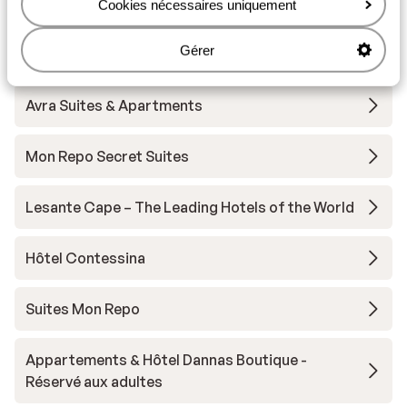
Cookies nécessaires uniquement
très ré
Autres hébergements - Zakynthos
sortes 
Gérer
(Zante)
grec et
gyros e
jours a
Avra Suites & Apartments
restaur
débarra
Mon Repo Secret Suites
les set
secoué
Lesante Cape – The Leading Hotels of the World
réserve
surveil
tout no
Hôtel Contessina
sales e
tourist
Suites Mon Repo
essenti
ferme t
Appartements & Hôtel Dannas Boutique -
autour 
Réservé aux adultes
Pas pos