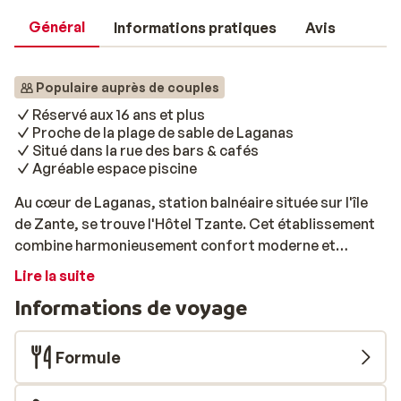
Général
Informations pratiques
Avis
Populaire auprès de couples
Réservé aux 16 ans et plus
Proche de la plage de sable de Laganas
Situé dans la rue des bars & cafés
Agréable espace piscine
Au cœur de Laganas, station balnéaire située sur l'île
de Zante, se trouve l'Hôtel Tzante. Cet établissement
combine harmonieusement confort moderne et
hospitalité grecque traditionnelle pour vous offrir un
Lire la suite
séjour inoubliable. Vous serez à seulement quelques
Informations de voyage
pas d'une vaste plage de sable fin, où les eaux
cristallines de la Méditerranée s'étendent jusqu'à
l'horizon bleu infini. Profitez de la journée en bord de
Formule
mer, plongez dans les eaux limpides de la
Méditerranée, puis savourez un délicieux déjeuner