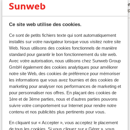
Anonyme
Ano
Groupes
Coup
Voir tous les 13 avis
Ce site web utilise des cookies.
Ce sont de petits fichiers texte qui sont automatiquement
Autres hébergements - Zakynthos
installés sur votre navigateur lorsque vous visitez notre site
(Zante)
Web. Nous utilisons des cookies fonctionnels de manière
standard pour garantir le bon fonctionnement du site web.
Avec votre autorisation, nous utilisons chez Sunweb Group
Avra Suites & Apartments
GmbH également des cookies analytiques pour améliorer
notre site Web, des cookies de préférence pour mémoriser
Mon Repo Secret Suites
les informations que vous avez fournies et des cookies de
marketing pour analyser nos performances de marketing et
pour personnaliser nos offres. En plaçant des cookies de
Lesante Cape – The Leading Hotels of the World
1ère et de 3ème parties, nous et d'autres parties pouvons
suivre votre comportement sur Internet pour rendre notre
contenu et nos publicités plus pertinents pour vous.
Hôtel Contessina
En cliquant sur « Accepter », vous acceptez le placement
Suites Mon Repo
de tous les cookies. Si vous cliquez sur « Gérer », vous