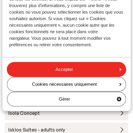
trouverez plus d'informations, y compris une liste de
cookies où vous pouvez sélectionner les cookies que vous
Appartements & Hôtel Dannas Boutique -
souhaitez autoriser. Si vous cliquez sur « Cookies
Réservé aux adultes
nécessaires uniquement », aucun cookie autre que les
cookies fonctionnels ne sera placé dans votre
navigateur. Vous pouvez à tout moment modifier vos
Appartements Erietta
préférences ou retirer votre consentement.
Lesante Blu – The Leading Hotels of the World -
adults only
Accepter
Agave Boutique Hôtel
Cookies nécessaires uniquement
Contessina Suites & Spa - réservé aux adultes
Gérer
Isola Concept
Iskios Suites - adults only