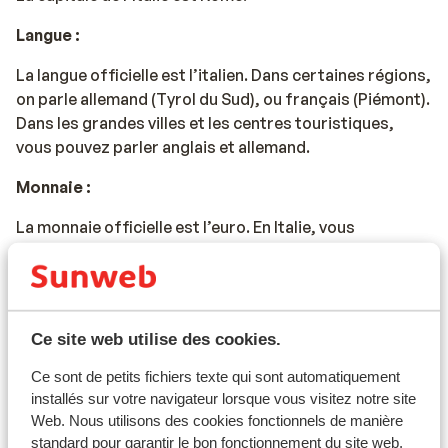
Langue :
La langue officielle est l’italien. Dans certaines régions,
on parle allemand (Tyrol du Sud), ou français (Piémont).
Dans les grandes villes et les centres touristiques,
vous pouvez parler anglais et allemand.
Monnaie :
La monnaie officielle est l’euro. En Italie, vous
trouverez de nombreux distributeurs de billets. Dans
les restaurants ou les magasins, vous devrez plutôt
payer en liquide.
Voltage et fréquence :
Ce site web utilise des cookies.
Ce sont de petits fichiers texte qui sont automatiquement
Le voltage et la fréquence en Italie sont les mêmes
installés sur votre navigateur lorsque vous visitez notre site
qu’en France (230V, 50 Hz).
Web. Nous utilisons des cookies fonctionnels de manière
Documents de voyage :
standard pour garantir le bon fonctionnement du site web.