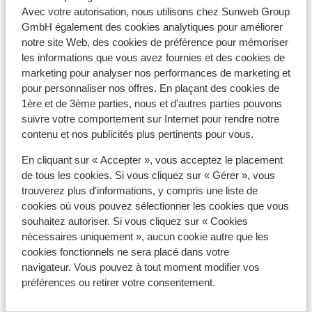
Avec votre autorisation, nous utilisons chez Sunweb Group
Vous devez être en possession d’un passeport ou
GmbH également des cookies analytiques pour améliorer
d’une carte d’identité en cours de validité. Vos
notre site Web, des cookies de préférence pour mémoriser
documents de voyage sont sous votre responsabilité.
les informations que vous avez fournies et des cookies de
marketing pour analyser nos performances de marketing et
Pour plus d'informations :
pour personnaliser nos offres. En plaçant des cookies de
https://www.diplomatie.gouv.fr/fr/conseils-aux-
1ère et de 3ème parties, nous et d'autres parties pouvons
voyageurs/
suivre votre comportement sur Internet pour rendre notre
contenu et nos publicités plus pertinents pour vous.
Guide touristique Sunweb :
En cliquant sur « Accepter », vous acceptez le placement
Dans la région de la Sicile, à Letojanni, Taormina et
de tous les cookies. Si vous cliquez sur « Gérer », vous
Giardini Naxos, un guide Sunweb est présent. Dans la
trouverez plus d'informations, y compris une liste de
région de Cefalù, un représentant local anglophone est
cookies où vous pouvez sélectionner les cookies que vous
disponible.
souhaitez autoriser. Si vous cliquez sur « Cookies
nécessaires uniquement », aucun cookie autre que les
Dans la région de Calabre, il n'y a pas de guide Sunweb
cookies fonctionnels ne sera placé dans votre
présent. Vous serez pris en charge par notre
navigateur. Vous pouvez à tout moment modifier vos
représentant local anglophone.
préférences ou retirer votre consentement.
En Italie continentale, aucun guide n'est présent.