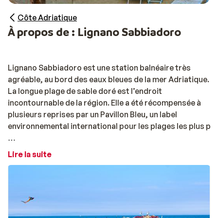
Côte Adriatique
À propos de : Lignano Sabbiadoro
Lignano Sabbiadoro est une station balnéaire très
agréable, au bord des eaux bleues de la mer Adriatique.
La longue plage de sable doré est l’endroit
incontournable de la région. Elle a été récompensée à
plusieurs reprises par un Pavillon Bleu, un label
environnemental international pour les plages les plus pr
Il y a beaucoup de choses à faire dans les environs et
Lire la suite
notamment plusieurs parcs de loisirs à visiter : le parc à
thème Gulliverlandia, le Zoo Punta Verde et le parc
aquatique Aqua Splash. Des heures d’amusement
attendent petits et grands.