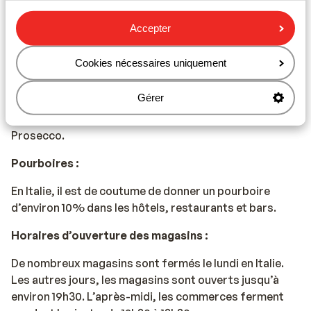
Numéro d’urgence :
Accepter
Le numéro d’urgence en Italie pour la police est le 112.
Cookies nécessaires uniquement
Gastronomie :
Gérer
L’Italie est connue pour ses pâtes et ses pizzas, mais
aussi pour ses bons vins, comme le Chianti et le
Prosecco.
Pourboires :
En Italie, il est de coutume de donner un pourboire
d’environ 10% dans les hôtels, restaurants et bars.
Horaires d’ouverture des magasins :
De nombreux magasins sont fermés le lundi en Italie.
Les autres jours, les magasins sont ouverts jusqu’à
environ 19h30. L’après-midi, les commerces ferment