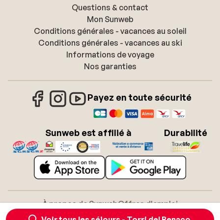
Questions & contact
Mon Sunweb
Conditions générales - vacances au soleil
Conditions générales - vacances au ski
Informations de voyage
Nos garanties
Payez en toute sécurité
Sunweb est affilié à
Durabilité
À propos de Sunweb
Offres d'emploi
Conditions générales vacances soleil
Cookies
Voir tous les séjours - Torri del Benaco