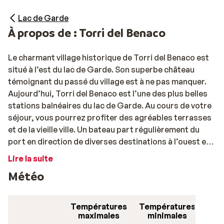
Lac de Garde
À propos de : Torri del Benaco
Le charmant village historique de Torri del Benaco est
situé à l’est du lac de Garde. Son superbe château
témoignant du passé du village est à ne pas manquer.
Aujourd’hui, Torri del Benaco est l’une des plus belles
stations balnéaires du lac de Garde. Au cours de votre
séjour, vous pourrez profiter des agréables terrasses
et de la vieille ville. Un bateau part régulièrement du
port en direction de diverses destinations à l’ouest et
au sud du lac. Les plages de Torri del Benaco sont très
Lire la suite
ensoleillées, et raviront les amateurs de sports
Météo
nautiques. Dans la région, vous pourrez faire de belles
balades via les nombreux sentiers de randonnées qui
vous mèneront au-delà des oliveraies, jusqu’au
Températures
Températures
sommet des collines, où vous aurez une vue à couper le
maximales
minimales