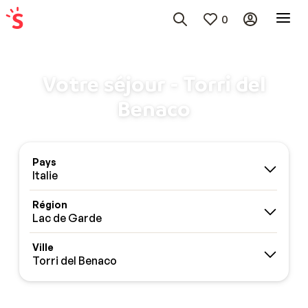
0
Votre séjour - Torri del
Benaco
Pays
Italie
Région
Lac de Garde
Ville
Torri del Benaco