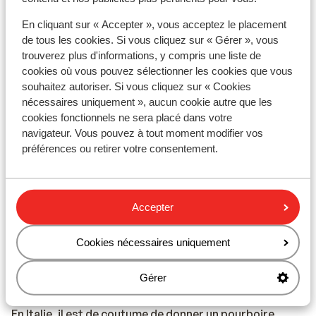
région de Cefalù, un représentant local anglophone est
disponible.
En cliquant sur « Accepter », vous acceptez le placement
de tous les cookies. Si vous cliquez sur « Gérer », vous
Dans la région de Calabre, il n'y a pas de guide Sunweb
trouverez plus d'informations, y compris une liste de
présent. Vous serez pris en charge par notre
cookies où vous pouvez sélectionner les cookies que vous
représentant local anglophone.
souhaitez autoriser. Si vous cliquez sur « Cookies
nécessaires uniquement », aucun cookie autre que les
En Italie continentale, aucun guide n'est présent.
cookies fonctionnels ne sera placé dans votre
navigateur. Vous pouvez à tout moment modifier vos
Numéro d’urgence :
préférences ou retirer votre consentement.
Le numéro d’urgence en Italie pour la police est le 112.
Gastronomie :
Accepter
L’Italie est connue pour ses pâtes et ses pizzas, mais
aussi pour ses bons vins, comme le Chianti et le
Cookies nécessaires uniquement
Prosecco.
Gérer
Pourboires :
En Italie, il est de coutume de donner un pourboire