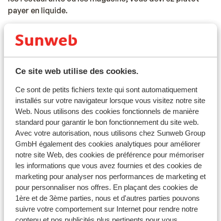
payer en liquide.
Voltage et fréquence :
Le voltage et la fréquence en Italie sont les mêmes
qu’en France (230V, 50 Hz).
Ce site web utilise des cookies.
Documents de voyage :
Ce sont de petits fichiers texte qui sont automatiquement
Vous devez être en possession d’un passeport ou
installés sur votre navigateur lorsque vous visitez notre site
Web. Nous utilisons des cookies fonctionnels de manière
d’une carte d’identité en cours de validité. Vos
standard pour garantir le bon fonctionnement du site web.
documents de voyage sont sous votre responsabilité.
Avec votre autorisation, nous utilisons chez Sunweb Group
Pour plus d'informations :
GmbH également des cookies analytiques pour améliorer
https://www.diplomatie.gouv.fr/fr/conseils-aux-
notre site Web, des cookies de préférence pour mémoriser
voyageurs/
les informations que vous avez fournies et des cookies de
marketing pour analyser nos performances de marketing et
Guide touristique Sunweb :
pour personnaliser nos offres. En plaçant des cookies de
1ère et de 3ème parties, nous et d'autres parties pouvons
Dans la région de la Sicile, à Letojanni, Taormina et
suivre votre comportement sur Internet pour rendre notre
Giardini Naxos, un guide Sunweb est présent. Dans la
contenu et nos publicités plus pertinents pour vous.