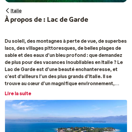
Italie
À propos de : Lac de Garde
Du soleil, des montagnes à perte de vue, de superbes
lacs, des villages pittoresques, de belles plages de
sable et des eaux d’un bleu profond : que demandez
de plus pour des vacances inoubliables en Italie ? Le
Lac de Garde est d’une beauté enchanteresse, et
c’est d’ailleurs l’un des plus grands d’Italie. Il se
trouve au cœur d’un magnifique environnement,
entouré de montagnes et de petits villages tels que
Lire la suite
Sirmione, Peschiera et de nombreux sites
touristiques. C’est donc la destination idéale pour
des vacances en famille ou entre amis dans un joli
camping ou un parc de vacances, dans un hôtel ou une
résidence.