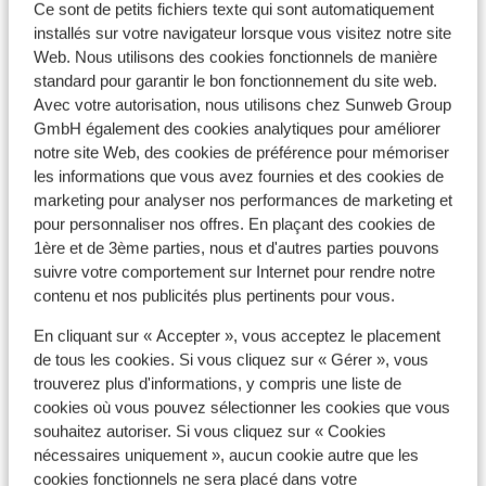
Ce sont de petits fichiers texte qui sont automatiquement
je ontb
installés sur votre navigateur lorsque vous visitez notre site
wel rek
Web. Nous utilisons des cookies fonctionnels de manière
even mo
Afficher sur la carte
standard pour garantir le bon fonctionnement du site web.
hotel o
Avec votre autorisation, nous utilisons chez Sunweb Group
gast we
GmbH également des cookies analytiques pour améliorer
op het 
notre site Web, des cookies de préférence pour mémoriser
verblij
les informations que vous avez fournies et des cookies de
opmerke
À proximité
marketing pour analyser nos performances de marketing et
vriende
pour personnaliser nos offres. En plaçant des cookies de
Distance du centre-ville: environ 4,8 kilomètres
1ère et de 3ème parties, nous et d'autres parties pouvons
dichtbi
Distance jusqu'au lac environ 4,5 kilomètres
suivre votre comportement sur Internet pour rendre notre
op 10 à
Distance jusqu'à la gare environ 4,1 kilomètres
contenu et nos publicités plus pertinents pour vous.
het hot
Distance aux magasins les plus proches environ 4
gratis 
kilomètres
En cliquant sur « Accepter », vous acceptez le placement
komt en
Distance à la supérette la plus proche environ 3,5
de tous les cookies. Si vous cliquez sur « Gérer », vous
waren h
kilomètres
trouverez plus d'informations, y compris une liste de
cookies où vous pouvez sélectionner les cookies que vous
Endroit calme
souhaitez autoriser. Si vous cliquez sur « Cookies
nécessaires uniquement », aucun cookie autre que les
Autres hébergements - Lac de Garde
cookies fonctionnels ne sera placé dans votre