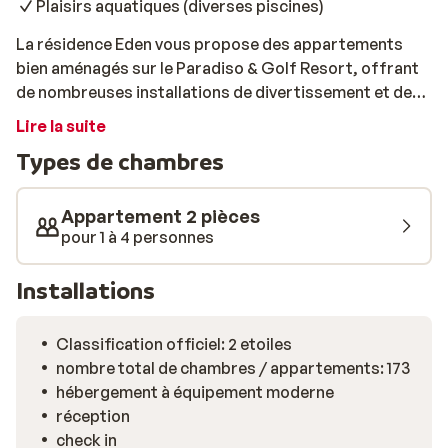
Plaisirs aquatiques (diverses piscines)
La résidence Eden vous propose des appartements
bien aménagés sur le Paradiso & Golf Resort, offrant
de nombreuses installations de divertissement et de
sport. Un service de navette gratuit vous emmènera au
Lire la suite
lac de Garde, à 2 km. Profitez du parcours de golf 18
Types de chambres
trous de la Résidence Eden, des piscines intérieure et
extérieure, de l'espace bien-être avec sauna et bain
turc. La Résidence Eden dispose d'un club pour enfants
Appartement 2 pièces
et organise de nombreuses activités. Il y a également
pour 1 à 4 personnes
des aires de jeux, ainsi qu'un nouveau skate park
gratuit.
Installations
Classification officiel: 2 etoiles
nombre total de chambres / appartements: 173
hébergement à équipement moderne
réception
check in