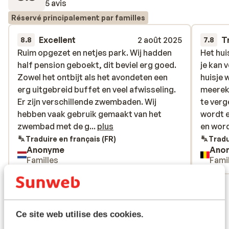
5 avis
Réservé principalement par familles
Excellent
2 août 2025
T
8.8
7.8
Ruim opgezet en netjes park. Wij hadden
Ruim opgezet en netjes park. Wij hadden
Het hui
Het hui
half pension geboekt, dit beviel erg goed.
half pension geboekt, dit beviel erg goed.
je kan 
je kan 
Zowel het ontbijt als het avondeten een
Zowel het ontbijt als het avondeten een
huisje 
huisje 
erg uitgebreid buffet en veel afwisseling.
erg uitgebreid buffet en veel afwisseling.
meereke
meereke
Er zijn verschillende zwembaden. Wij
Er zijn verschillende zwembaden. Wij
te ver
te ver
hebben vaak gebruik gemaakt van het
hebben vaak gebruik gemaakt van het
wordt 
wordt 
zwembad met de glijbaan. Er zijn altijd
zwembad met de g...
plus
en wor
en word
bedjes genoeg, de bedjes zijn ook erg
bedden
Traduire en français (FR)
Tradu
Anonyme
Ano
knap. Verder is het animatie team top, er
tijdens 
Familles
Fami
wordt veel georganiseerd en ook zijn er s
persoo
avonds verschillende shows.
regelen
Voir tous les 5 avis
douche 
kunnen 
Emplacement
meer aa
Ce site web utilise des cookies.
en alle