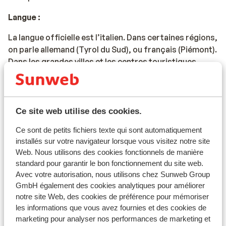
Langue :
La langue officielle est l’italien. Dans certaines régions,
on parle allemand (Tyrol du Sud), ou français (Piémont).
Dans les grandes villes et les centres touristiques,
vous pouvez parler anglais et allemand.
Monnaie :
Ce site web utilise des cookies.
La monnaie officielle est l’euro. En Italie, vous
trouverez de nombreux distributeurs de billets. Dans
Ce sont de petits fichiers texte qui sont automatiquement
les restaurants ou les magasins, vous devrez plutôt
installés sur votre navigateur lorsque vous visitez notre site
payer en liquide.
Web. Nous utilisons des cookies fonctionnels de manière
standard pour garantir le bon fonctionnement du site web.
Voltage et fréquence :
Avec votre autorisation, nous utilisons chez Sunweb Group
GmbH également des cookies analytiques pour améliorer
Le voltage et la fréquence en Italie sont les mêmes
notre site Web, des cookies de préférence pour mémoriser
qu’en France (230V, 50 Hz).
les informations que vous avez fournies et des cookies de
marketing pour analyser nos performances de marketing et
Documents de voyage :