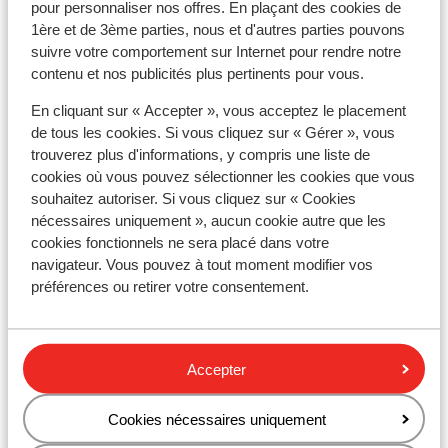
pour personnaliser nos offres. En plaçant des cookies de
1ère et de 3ème parties, nous et d'autres parties pouvons
Vous devez être en possession d’un passeport ou
suivre votre comportement sur Internet pour rendre notre
d’une carte d’identité en cours de validité. Vos
contenu et nos publicités plus pertinents pour vous.
documents de voyage sont sous votre responsabilité.
Pour plus d'informations :
En cliquant sur « Accepter », vous acceptez le placement
https://www.diplomatie.gouv.fr/fr/conseils-aux-
de tous les cookies. Si vous cliquez sur « Gérer », vous
voyageurs/
trouverez plus d'informations, y compris une liste de
cookies où vous pouvez sélectionner les cookies que vous
Guide touristique Sunweb :
souhaitez autoriser. Si vous cliquez sur « Cookies
nécessaires uniquement », aucun cookie autre que les
Dans la région de la Sicile, à Letojanni, Taormina et
cookies fonctionnels ne sera placé dans votre
Giardini Naxos, un guide Sunweb est présent. Dans la
navigateur. Vous pouvez à tout moment modifier vos
région de Cefalù, un représentant local anglophone est
préférences ou retirer votre consentement.
disponible.
Dans la région de Calabre, il n'y a pas de guide Sunweb
présent. Vous serez pris en charge par notre
Accepter
représentant local anglophone.
Cookies nécessaires uniquement
En Italie continentale, aucun guide n'est présent.