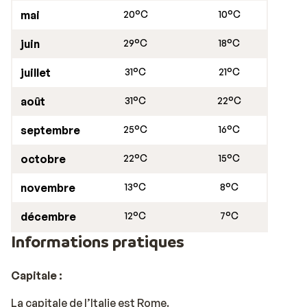
profiter d’un après-midi shopping dans les rues de la
mai
20°C
10°C
ville, et terminer par le duomo Santa Maria Nascente, la
3ème plus grande église du monde !
juin
29°C
18°C
juillet
31°C
21°C
août
31°C
22°C
septembre
25°C
16°C
octobre
22°C
15°C
novembre
13°C
8°C
décembre
12°C
7°C
Informations pratiques
Capitale :
La capitale de l’Italie est Rome.