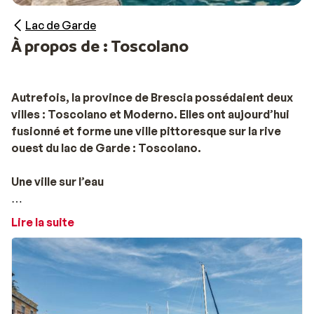
Lac de Garde
À propos de : Toscolano
Autrefois, la province de Brescia possédaient deux
villes : Toscolano et Moderno. Elles ont aujourd’hui
fusionné et forme une ville pittoresque sur la rive
ouest du lac de Garde : Toscolano.
Une ville sur l’eau
Avis aux amateurs de sports nautiques : Toscolano est
Lire la suite
l’endroit idéal ! Louez votre bateau à moteur auprès
des différentes sociétés de location situées au bord
du lac, et partez à l’aventure, découvrir les trésors de
la région. Vous pourrez également pratiquer le surf et
la pêche. Vous préférez rester au sec ? Vous pourrez