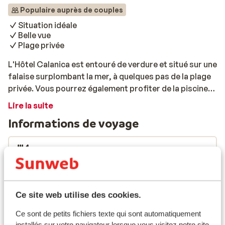
Populaire auprès de couples
Situation idéale
Belle vue
Plage privée
L'Hôtel Calanica est entouré de verdure et situé sur une
falaise surplombant la mer, à quelques pas de la plage
privée. Vous pourrez également profiter de la piscine
de l'établissement. Les bungalows confortables et
Lire la suite
entièrement équipées. Au restaurant, vous pourrez
Informations de voyage
déguster de savoureux plats siciliens. Parfait pour des
vacances en mode farniente!
Formule
Infos vol
Ce site web utilise des cookies.
Ce que les clients pensent
Ce sont de petits fichiers texte qui sont automatiquement
Ce sont des avis clients 100 % authentiques qui
installés sur votre navigateur lorsque vous visitez notre site