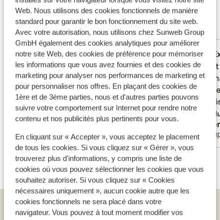
reflètent fidèlement leur expérience avec notre
Web. Nous utilisons des cookies fonctionnels de manière
produit.
En savoir plus sur les avis
standard pour garantir le bon fonctionnement du site web.
Avec votre autorisation, nous utilisons chez Sunweb Group
Réservé principalement par couples
GmbH également des cookies analytiques pour améliorer
Excellent
6 juil. 2025
E
8.6
8.9
notre site Web, des cookies de préférence pour mémoriser
les informations que vous avez fournies et des cookies de
Väldigt trevligt hotell. Bra mat, trevlig
Väldigt trevligt hotell. Bra mat, trevlig
Väldigt
Väldigt
marketing pour analyser nos performances de marketing et
personal. M
personal. M
person
person
pour personnaliser nos offres. En plaçant des cookies de
boende 
boende 
Traduire en français (FR)
1ère et de 3ème parties, nous et d'autres parties pouvons
utanför
utanför
suivre votre comportement sur Internet pour rendre notre
Tradu
contenu et nos publicités plus pertinents pour vous.
Anonyme
Ano
Couples
Coup
En cliquant sur « Accepter », vous acceptez le placement
de tous les cookies. Si vous cliquez sur « Gérer », vous
Voir tous les 2 avis
trouverez plus d'informations, y compris une liste de
cookies où vous pouvez sélectionner les cookies que vous
souhaitez autoriser. Si vous cliquez sur « Cookies
nécessaires uniquement », aucun cookie autre que les
cookies fonctionnels ne sera placé dans votre
Home
vacances
Italie
Sicile
Cefalu
Hôtel Calanica
navigateur. Vous pouvez à tout moment modifier vos