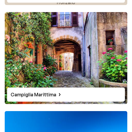
Fronzano
dans la cuisine toscane, mais la truffe aussi !
La précieuse truffe blanche, le « tuber magnatum »,
pousse ici sous terre, et est souvent utilisée dans les
restaurants les plus chics. Il est aussi possible d’aller à
la chasse à la truffe ! De passionnantes expéditions
sont organisées par des chasseurs de truffes
professionnels, accompagnés de leurs chiens.
Campiglia Marittima