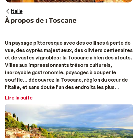
Italie
À propos de : Toscane
Un paysage pittoresque avec des collines à perte de
vue, des cyprès majestueux, des oliviers centenaires
et de vastes vignobles : la Toscane a bien des atouts.
Villes aux impressionnants trésors culturels,
incroyable gastronomie, paysages à couper le
souffle… découvrez la Toscane, région du cœur de
l’Italie, et sans doute l’un des endroits les plus
romantiques au monde pour partir en vacances.
Lire la suite
Découvrez la célèbre route des vins lors de vos
vacances en voiture en Toscane
Entre Florence et Sienne : voilà où se trouve la célèbre
route des vins. La route du Chianti, ou la Chiantigiana