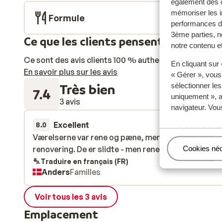
également des c
mémoriser les i
Formule
performances de
3ème parties, n
Ce que les clients pensent
notre contenu et
Ce sont des avis clients 100 % authentiques qui reflè
En cliquant sur
En savoir plus sur les avis
« Gérer », vous
Très bien
sélectionner le
7.4
uniquement », a
3 avis
navigateur. Vou
Excellent
il y a 3 sem
8.0
Værelserne var rene og pæne, men trænger til en
Værelserne var rene og pæne, men trænger til en
renovering. De er slidte - men rene
renovering. De er slidte - men rene
Gérer
Cookies né
Traduire en français (FR)
Anders
Familles
Voir tous les 3 avis
Emplacement