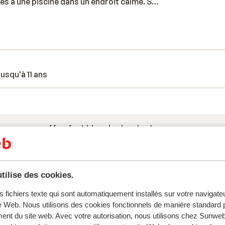
ès à une piscine dans un endroit calme. Si
seulement d'un bon petit-déjeuner, mais
pour déguster de délicieuses spécialités
florentin tout en dégustant un Chianti.
lorence ne sont pas loin de la résidence et
usqu'à 11 ans
coffre-fort (dans la chambre)
salle de petit-déjeuner
restaurants: restaurant
bars: bar
tilise des cookies.
s fichiers texte qui sont automatiquement installés sur votre navigat
te Web. Nous utilisons des cookies fonctionnels de manière standard p
ent du site web. Avec votre autorisation, nous utilisons chez Sun