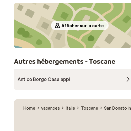
Afficher sur la carte
Autres hébergements - Toscane
Antico Borgo Casalappi
Home
vacances
Italie
Toscane
San Donato i