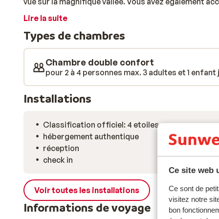
vue sur la magnifique vallée. Vous avez également acc
vous réservez en demi-pension, vous profiterez non 
Lire la suite
également du dîner. Le restaurant est l'endroit idéal 
Types de chambres
régionales. Vous pourrez par exemple goûter le steak 
Des villes historiques telles que Sienne, Volterra et F
valent vraiment le détour.
Chambre double confort
pour 2 à 4 personnes max. 3 adultes et 1 enfant j
Installations
Classification officiel: 4 etoiles
hébergement authentique
réception
check in
Ce site web u
Ce sont de petit
Voir toutes les installations
visitez notre si
Informations de voyage
bon fonctionnem