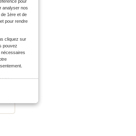
référence pour
r analyser nos
 de 1ère et de
et pour rendre
us cliquez sur
us pouvez
s nécessaires
otre
milles
onsentement.
 2025