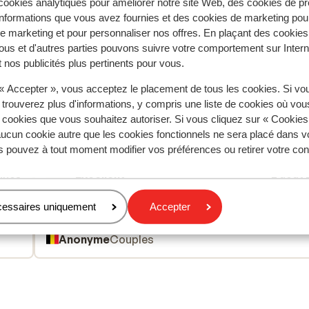
ookies analytiques pour améliorer notre site Web, des cookies de p
nformations que vous avez fournies et des cookies de marketing pou
 marketing et pour personnaliser nos offres. En plaçant des cookies
ous et d'autres parties pouvons suivre votre comportement sur Intern
 nos publicités plus pertinents pour vous.
tent fidèlement leur expérience avec notre produit.
 « Accepter », vous acceptez le placement de tous les cookies. Si vo
 trouverez plus d'informations, y compris une liste de cookies où vo
s cookies que vous souhaitez autoriser. Si vous cliquez sur « Cookie
ucun cookie autre que les cookies fonctionnels ne sera placé dans v
Réservé principalement par fa
s pouvez à tout moment modifier vos préférences ou retirer votre c
aines
Excellent
2 août
9.4
zalig rustig en stil
zalig rustig en stil
cessaires uniquement
Accepter
Traduire en français (FR)
Anonyme
Couples