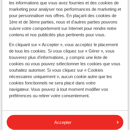
Paramétrage des cookies
les informations que vous avez fournies et des cookies de
marketing pour analyser nos performances de marketing et
Préférences marketing
pour personnaliser nos offres. En plaçant des cookies de
1ère et de 3ème parties, nous et d'autres parties pouvons
Cookies
suivre votre comportement sur Internet pour rendre notre
contenu et nos publicités plus pertinents pour vous.
Nos conditions
Qui sommes-nous ?
En cliquant sur « Accepter », vous acceptez le placement
Glossaire
de tous les cookies. Si vous cliquez sur « Gérer », vous
Informations de voyage
trouverez plus d'informations, y compris une liste de
Espace presse
cookies où vous pouvez sélectionner les cookies que vous
Travailler chez Sunweb
souhaitez autoriser. Si vous cliquez sur « Cookies
Politique de confidentialité
nécessaires uniquement », aucun cookie autre que les
Clause de non responsabilité
cookies fonctionnels ne sera placé dans votre
Déclaration d'accessibilité
navigateur. Vous pouvez à tout moment modifier vos
Newsletter
préférences ou retirer votre consentement.
Blog
Partenaires et CSE
Vacances durables
Accepter